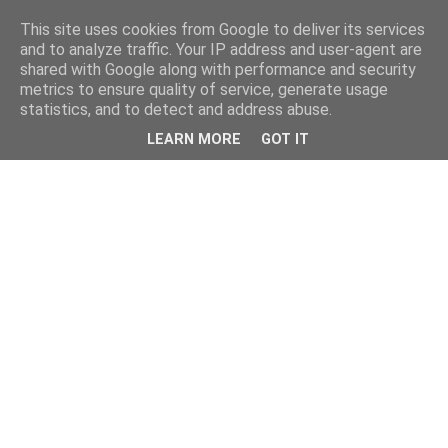
This site uses cookies from Google to deliver its services
and to analyze traffic. Your IP address and user-agent are
shared with Google along with performance and security
metrics to ensure quality of service, generate usage
statistics, and to detect and address abuse.
LEARN MORE
GOT IT