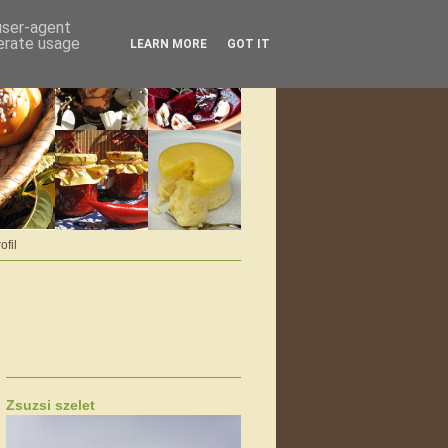
 user-agent
nerate usage
LEARN MORE
GOT IT
ofil
Zsuzsi szelet