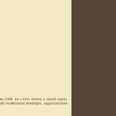
k (1999. évi LXXVI. törvény a szerzői jogról).
yító hivatkozással lehetséges, vagyonszerzésre