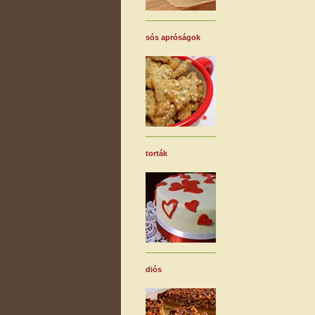
sós apróságok
torták
diós