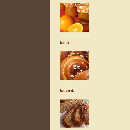
keltek
kenyerek