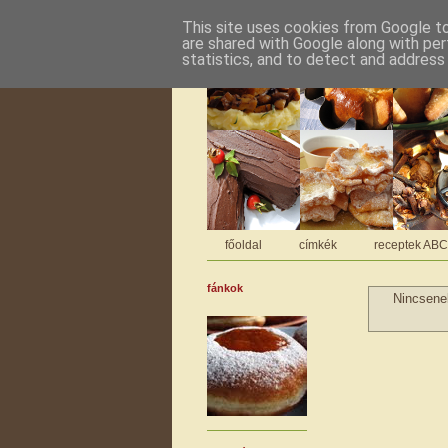
This site uses cookies from Google to 
are shared with Google along with per
statistics, and to detect and address
főoldal
címkék
receptek AB
fánkok
Nincsen