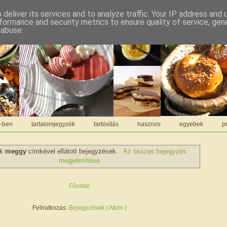
deliver its services and to analyze traffic. Your IP address and
formance and security metrics to ensure quality of service, ge
 abuse.
C-ben
tartalomjegyzék
tartósítás
hasznos
egyebek
pr
ek
meggy
címkével ellátott bejegyzések.
Az összes bejegyzés
megjelenítése
Főoldal
Feliratkozás:
Bejegyzések ( Atom )