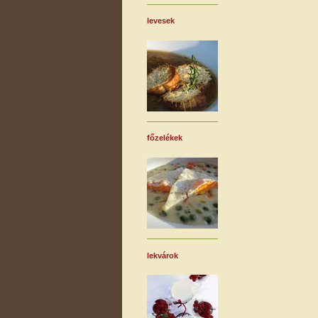
levesek
főzelékek
lekvárok