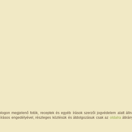
logon megjelenő fotók, receptek és egyéb írások szerzői jogvédelem alatt állna
írásos engedélyével, részleges közlésük és átdolgozásuk csak az
oldalra
átirán