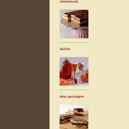
sütemények
likőrök
édes apróságok