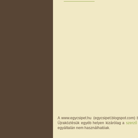
A www.egycsipet.hu (egycsipet.blogspot.com) b
Újraközlésük egyéb helyen kizárólag a
szerző
egyáltalán nem használhatóak.