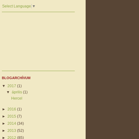
Select Language
▼
BLOGARCHÍVUM
▼
2017
(1)
▼
április
(1)
Hercel
►
2016
(1)
►
2015
(7)
►
2014
(34)
►
2013
(52)
►
2012
(85)