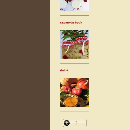
savanyúságok
italok