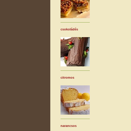
csokoládés
citromos
narancsos