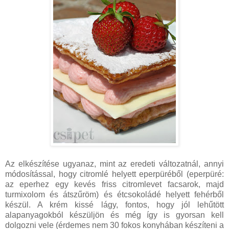
Az elkészítése ugyanaz, mint az eredeti változatnál, annyi
módosítással, hogy citromlé helyett eperpüréből (eperpüré:
az eperhez egy kevés friss citromlevet facsarok, majd
turmixolom és átszűröm) és étcsokoládé helyett fehérből
készül. A krém kissé lágy, fontos, hogy jól lehűtött
alapanyagokból készüljön és még így is gyorsan kell
dolgozni vele (érdemes nem 30 fokos konyhában készíteni a