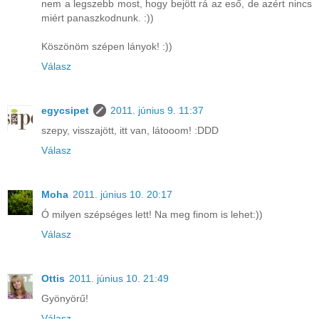
nem a legszebb most, hogy bejött rá az eső, de azért nincs
miért panaszkodnunk. :))
Köszönöm szépen lányok! :))
Válasz
egycsipet
2011. június 9. 11:37
szepy, visszajött, itt van, látooom! :DDD
Válasz
Moha
2011. június 10. 20:17
Ó milyen szépséges lett! Na meg finom is lehet:))
Válasz
Ottis
2011. június 10. 21:49
Gyönyörű!
Válasz