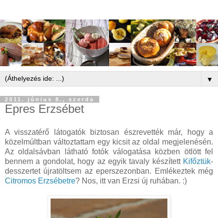
▼
2011. június 8., szerda
Epres Erzsébet
A visszatérő látogatók biztosan észrevették már, hogy a
közelmúltban változtattam egy kicsit az oldal megjelenésén.
Az oldalsávban látható fotók válogatása közben ötlött fel
bennem a gondolat, hogy az egyik tavaly készített
Kifőztük
-
desszertet újratöltsem az eperszezonban. Emlékeztek még
Citromos Erzsébetre
? Nos, itt van Erzsi új ruhában. :)