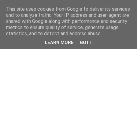
This site uses cookies from Google to deliver its services
and to analyze traffic. Your IP address and user-agent are
shared with Google along with performance and security
metrics to ensure quality of service, generate usage
statistics, and to detect and address abuse.
LEARN MORE
GOT IT