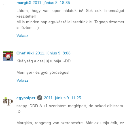
margit2
2011. június 8. 18:35
Látom, hogy van eper nálatok is! Sok sok finomságot
készítettél!
Mi is minden nap egy-két tállal szedünk le. Tegnap dzsemet
is főztem. :-)
Válasz
Chef Viki
2011. június 9. 8:08
Királyság a csaj új ruhája :-DD
Mennyei - és gyönyörűséges!
Válasz
egycsipet
2011. június 9. 11:25
szepy :DDD A +1 szerintem meglépett, de neked elhiszem.
:D
Margitka, rengeteg van szerencsére. Már az utója érik, ez