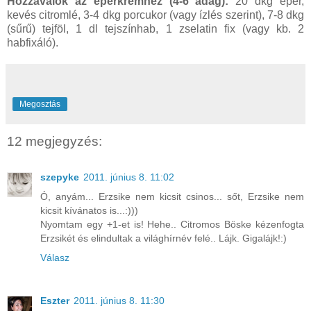
Hozzávalók az eperkrémhez (4-6 adag):
20 dkg eper,
kevés citromlé, 3-4 dkg porcukor (vagy ízlés szerint), 7-8 dkg
(sűrű) tejföl, 1 dl tejszínhab, 1 zselatin fix (vagy kb. 2
habfixáló).
Megosztás
12 megjegyzés:
szepyke
2011. június 8. 11:02
Ó, anyám... Erzsike nem kicsit csinos... sőt, Erzsike nem
kicsit kívánatos is...:)))
Nyomtam egy +1-et is! Hehe.. Citromos Böske kézenfogta
Erzsikét és elindultak a világhírnév felé.. Lájk. Gigalájk!:)
Válasz
Eszter
2011. június 8. 11:30