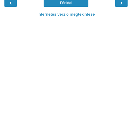
‹
›
Főoldal
Internetes verzió megtekintése