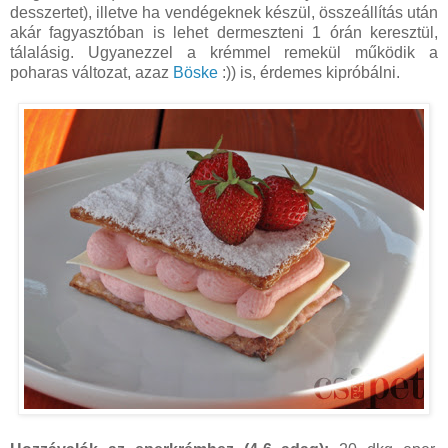
desszertet), illetve ha vendégeknek készül, összeállítás után
akár fagyasztóban is lehet dermeszteni 1 órán keresztül,
tálalásig. Ugyanezzel a krémmel remekül működik a
poharas változat, azaz
Böske
:)) is, érdemes kipróbálni.