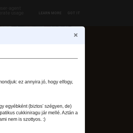
 user-agent
nerate usage
LEARN MORE
GOT IT
ofil
Zsuzsi szelet