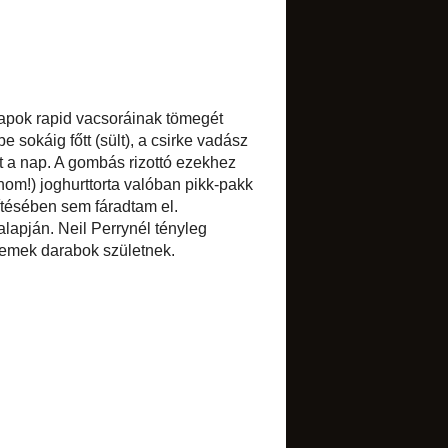
►
szeptember
(5)
►
augusztus
(1)
►
július
(5)
▼
június
(3)
Zöldborsós karaj
Meggyes "sajttorta" pohárban
Jót, jól - Neil Perryvel
►
május
(2)
►
április
(7)
►
március
(9)
►
február
(4)
►
január
(8)
►
2012
(85)
►
2011
(134)
►
2010
(173)
►
2009
(84)