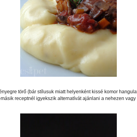
ok, "útmutatók", a lényegre törő (bár stílusuk miatt helyenként kissé komor
k, a receptek. +1 pont a fordító azon törekvéséért, hogy egyik-másik receptnél
ívát ajánlani a nehezen vagy egyáltalán be nem szerezhető alapanyagokhoz.