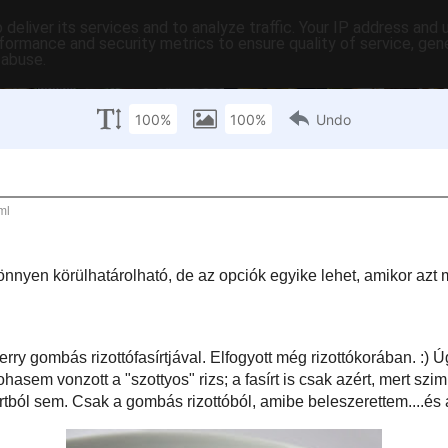
deliver its services and to analyze traffic. Your IP address and
formance and security metrics to ensure quality of service, ge
 abuse.
C-ben
tartalomjegyzék
tartósítás
hasznos
egyebek
pr
ő
Neil Perryvel
zubjektív és nem könnyen körülhatárolható, de az opciók egyike lehet, amikor
yira jó, hogy elfogy, mielőtt elkészülne!
gy jártam én Neil Perry gombás rizottófasírtjával. Elfogyott még rizottókorában.