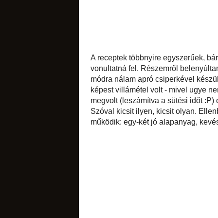
csokoládés
A receptek többny
hétköznapok rapid 
citromos
sütött csilis serté
apró csiperkével ké
gombás rizottó ezek
Viszont a citromos 
időt :P) és a másna
Szóval kicsit ilye
receptek alapján
megválasztott fűsze
narancsos