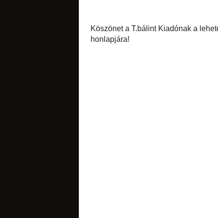
megvásárolhattok, 
címkék:
ajánló
,
eg
Nincsenek
Megjegyzés kü