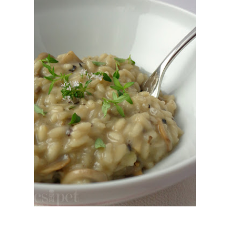
biztos' szégyen, de) életem első rizottója volt. Valahogy sohasem vonzott a
a fasírt is csak azért, mert szimpatikus cukkiniragu jár mellé. Aztán a
nem lett semmi. A fasírtból sem. Csak a gombás rizottóból, amibe
ami nem is szottyos. :)