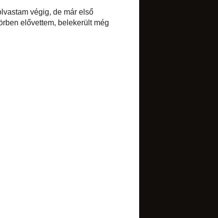
Select Language
▼
BLOGARCHÍVUM
►
2017
(1)
►
2016
(1)
►
2015
(7)
►
2014
(34)
▼
2013
(52)
►
december
(2)
►
november
(3)
►
október
(3)