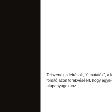
keltek
kenyerek
Tetszenek a leírás
hangulatú) ételfotó
igyekszik alternat
levesek