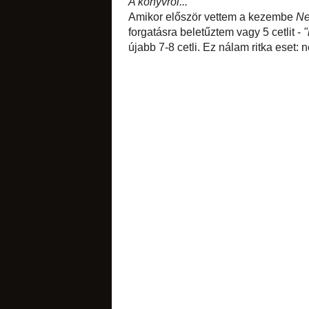
A könyvről...
Amikor először ve
nem olvastam végig
könyvjelzőként. A
torták
nálam ritka eset: ne
diós