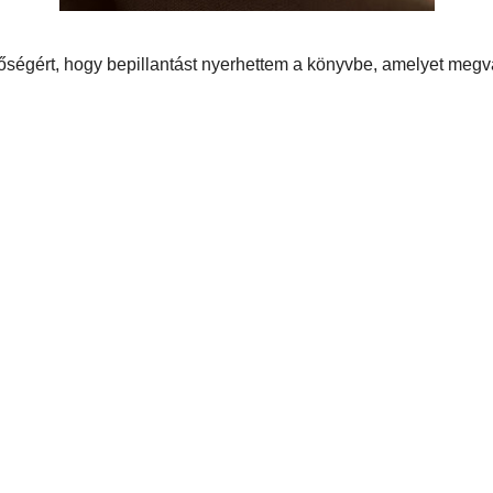
ha ellátogattok a
kiadó honlapjára
!
yéb
,
könyv
 megjegyzések :
ldése