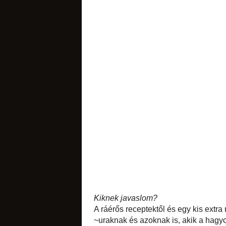
főzelékek
lekvárok
Kiknek javaslom?
A ráérős receptektő
nem kezdő) házias
nem mindig mernek n
savanyúságok