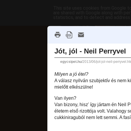
This site uses cookies from Google to 
are shared with Google along with per
statistics, and to detect and address
főoldal
címkék
receptek AB
fánkok
2013. június 3., hétf
Jót, jól - 
Milyen a jó étel?
A válasz nyilván s
azt mondjuk: ez ann
Van ilyen?
Van bizony, hisz' í