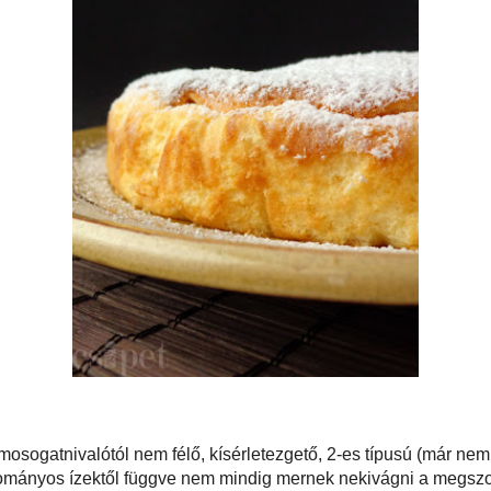
l és egy kis extra mosogatnivalótól nem félő, kísérletezgető, 2-es típusú (már
szonyoknak és ~uraknak és azoknak is, akik a hagyományos ízektől függve
ekivágni a megszokottól eltérőnek: csak bátran, be fog jönni! :)