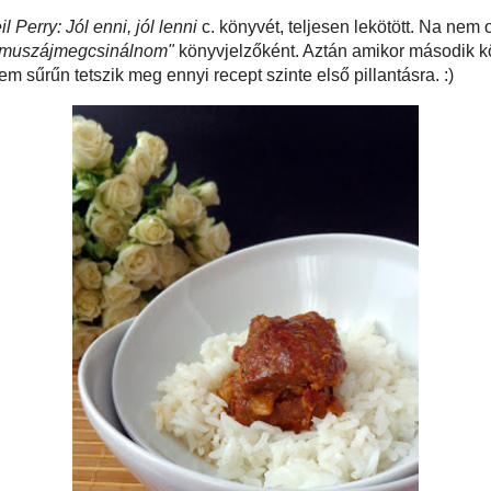
ttem a kezembe
Neil Perry: Jól enni, jól lenni
c. könyvét, teljesen lekötött. Na
, de már első forgatásra beletűztem vagy 5 cetlit -
"muszájmegcsinálnom"
ztán amikor második körben elővettem, belekerült még újabb 7-8 cetli. Ez
m sűrűn tetszik meg ennyi recept szinte első pillantásra. :)