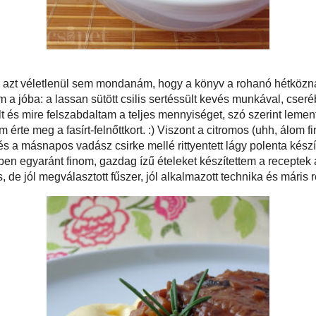
ire egyszerűek, bár azt véletlenül sem mondanám, hogy a könyv a rohanó
vacsoráinak tömegét vonultatná fel. Részemről belenyúltam a jóba: a lassan
ssült kevés munkával, cserébe sokáig főtt (sült), a csirke vadász módra nálam
szült és mire felszabdaltam a teljes mennyiséget, szó szerint lement a nap. A
hez képest villámétel volt - mivel ugye nem érte meg a fasírt-felnőttkort. :)
(uhh, álom finom!) joghurttorta valóban pikk-pakk megvolt (leszámítva a sütési
pos vadász csirke mellé rittyentett lágy polenta készítésében sem fáradtam el.
n, kicsit olyan. Ellenben egyaránt finom, gazdag ízű ételeket készítettem a
. Neil Perrynél tényleg működik: egy-két jó alapanyag, kevés, de jól
r, jól alkalmazott technika és máris remek darabok születnek.