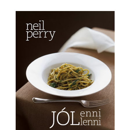
nt Kiadónak
a lehetőségért, hogy bepillantást nyerhettem a könyvbe, amelyet