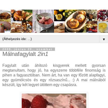
▼
2009. június 20., szombat
Málnafagylalt
2in1
Fagylalt után áhítozó kisgyerek mellett gyorsan
megtanultam, hogy jó, ha egyszerre többféle finomság is
pihen a fagyasztóban. Nem árt, ha van egy főzött alapfagyi,
egy gyümölcsös és egy rózsaszínű... :) A mai málnából
készült, így két legyet ütöttem egy csapásra.