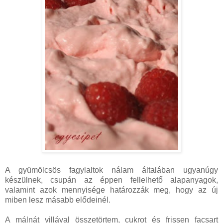
A gyümölcsös fagylaltok nálam általában ugyanúgy
készülnek, csupán az éppen fellelhető alapanyagok,
valamint azok mennyisége határozzák meg, hogy az új
miben lesz másabb elődeinél.
A málnát villával összetörtem, cukrot és frissen facsart