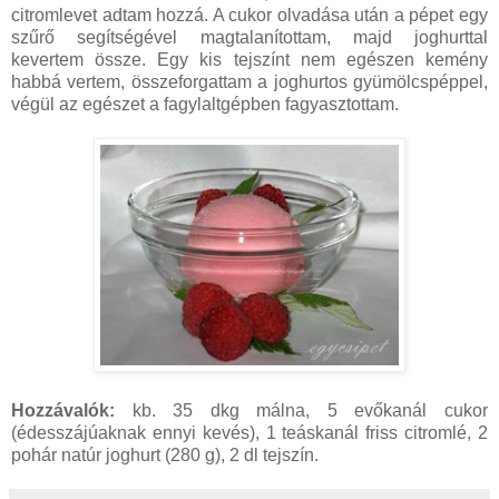
citromlevet adtam hozzá. A cukor olvadása után a pépet egy
szűrő segítségével magtalanítottam, majd joghurttal
kevertem össze. Egy kis tejszínt nem egészen kemény
habbá vertem, összeforgattam a joghurtos gyümölcspéppel,
végül az egészet a fagylaltgépben fagyasztottam.
Hozzávalók:
kb. 35 dkg málna, 5 evőkanál cukor
(édesszájúaknak ennyi kevés), 1 teáskanál friss citromlé, 2
pohár natúr joghurt (280 g), 2 dl tejszín.