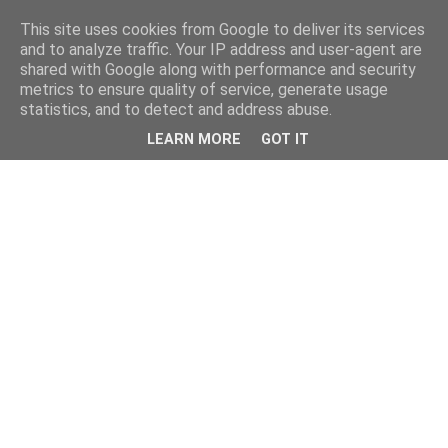
This site uses cookies from Google to deliver its services
and to analyze traffic. Your IP address and user-agent are
shared with Google along with performance and security
metrics to ensure quality of service, generate usage
statistics, and to detect and address abuse.
LEARN MORE
GOT IT