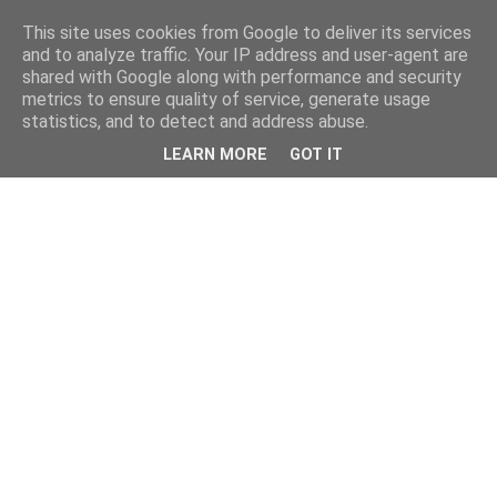
This site uses cookies from Google to deliver its services
and to analyze traffic. Your IP address and user-agent are
shared with Google along with performance and security
metrics to ensure quality of service, generate usage
statistics, and to detect and address abuse.
LEARN MORE
GOT IT