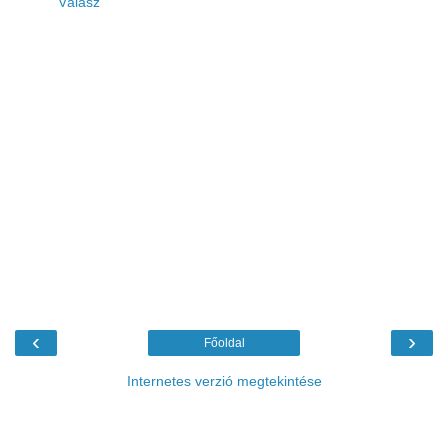
Válasz
‹
›
Főoldal
Internetes verzió megtekintése