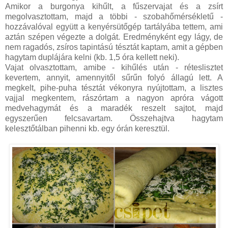
Amikor a burgonya kihűlt, a fűszervajat és a zsírt
megolvasztottam, majd a többi - szobahőmérsékletű -
hozzávalóval együtt a kenyérsütőgép tartályába tettem, ami
aztán szépen végezte a dolgát. Eredményként egy lágy, de
nem ragadós, zsíros tapintású tésztát kaptam, amit a gépben
hagytam duplájára kelni (kb. 1,5 óra kellett neki).
Vajat olvasztottam, amibe - kihűlés után - réteslisztet
kevertem, annyit, amennyitől sűrűn folyó állagú lett. A
megkelt, pihe-puha tésztát vékonyra nyújtottam, a lisztes
vajjal megkentem, rászórtam a nagyon apróra vágott
medvehagymát és a maradék reszelt sajtot, majd
egyszerűen felcsavartam. Összehajtva hagytam
kelesztőtálban pihenni kb. egy órán keresztül.