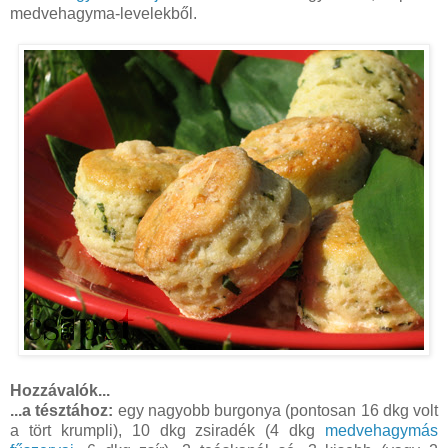
medvehagyma-levelekből.
Hozzávalók...
...a tésztához:
egy nagyobb burgonya (pontosan 16 dkg volt
a tört krumpli), 10 dkg zsiradék (4 dkg
medvehagymás