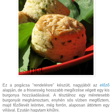
Ez a pogácsa "rendelésre" készült, nagyjából az
előző
alapján, de a frissesség hosszabb megőrzése végett egy kis
burgonya hozzáadásával. A tésztához egy méretesebb
burgonyát meghámoztam, enyhén sós vízben megfőztem,
majd főzőlevét leöntve, még forrón, alaposan áttörtem egy
villával. Ezután hagytam kihűlni.