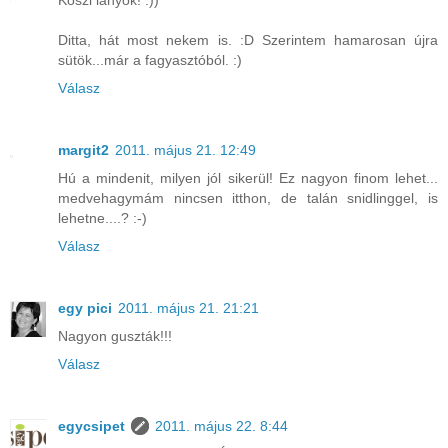
Köszi lányok! :))
Ditta, hát most nekem is. :D Szerintem hamarosan újra
sütök...már a fagyasztóból. :)
Válasz
margit2
2011. május 21. 12:49
Hú a mindenit, milyen jól sikerül! Ez nagyon finom lehet...
medvehagymám nincsen itthon, de talán snidlinggel, is
lehetne....? :-)
Válasz
egy pici
2011. május 21. 21:21
Nagyon guszták!!!
Válasz
egycsipet
2011. május 22. 8:44