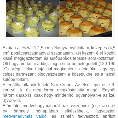
Ezután a tésztát 1-1,5 cm vékonyra nyújtottam, közepes (4,5
cm) pogácsaszaggatóval szaggattam, két kezem élei között
kissé megigazítottam és sütőpapíros tepsibe sorakoztattam.
Ott hagytam kelni addig, míg a sütő bemelegedett (180-190
°C). Végül felvert tojással megkentem a tetejüket, egy-egy
csipet parmezánt biggyesztettem a közepükbe és a tepsit
sütőbe toltam.
Ellenállhatatlanok lettek. Szó szerint. Az első tepsi este 9-
kor sült ki és még forrón megkóstoltatta magát. Egyből
három darab is, csak hogy mindenhol ugyanolyan-e az íze.
;)) Az volt.
Előrelátó, medvehagymabarát háziasszonyok (és urak) az
év bármely hónapjában elkészíthetik, fagyasztott
medvehagymás vajból
és szintén fagyasztott, aprított