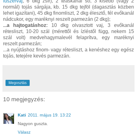
fűszervaj
, 6 dkg zsír), 2 teáskanál só, 3 kisebb (vagy 2
normál) tojás sárgája, kb. 15 dkg tejföl (dagasztás közben
lehet igazítani), 45 dkg finomliszt, 2 dkg élesztő, fél evőkanál
nádcukor, egy maréknyi reszelt parmezán (2 dkg);
...a hajtogatáshoz:
10 dkg olvasztott vaj, 3 evőkanál
rétesliszt, 10-20 szál (mérettől és ízléstől függ, nekem 15
szál volt) medvehagymalevél felaprítva, egy maréknyi
reszelt parmezán;
...a nyújtáshoz finom- vagy rétesliszt, a kenéshez egy egész
tojás, tetejére kevés parmezán.
Megosztás
10 megjegyzés:
Kati
2011. május 19. 13:22
Nagyon guszta.
Válasz