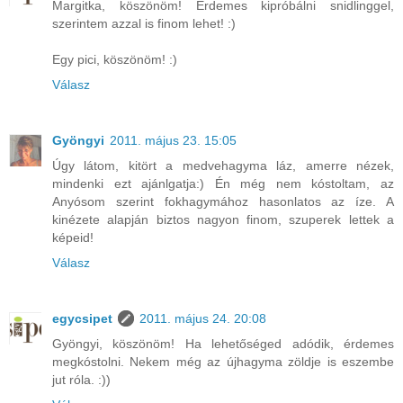
Margitka, köszönöm! Érdemes kipróbálni snidlinggel,
szerintem azzal is finom lehet! :)
Egy pici, köszönöm! :)
Válasz
Gyöngyi
2011. május 23. 15:05
Úgy látom, kitört a medvehagyma láz, amerre nézek,
mindenki ezt ajánlgatja:) Én még nem kóstoltam, az
Anyósom szerint fokhagymához hasonlatos az íze. A
kinézete alapján biztos nagyon finom, szuperek lettek a
képeid!
Válasz
egycsipet
2011. május 24. 20:08
Gyöngyi, köszönöm! Ha lehetőséged adódik, érdemes
megkóstolni. Nekem még az újhagyma zöldje is eszembe
jut róla. :))