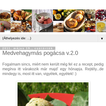
▼
2011. május 19., csütörtök
Medvehagymás pogácsa v.2.0
Fogalmam sincs, miért nem került még fel ez a recept, pedig
megírva itt várakozik már majd' egy hónapja. Rejtély...de
mindegy is, most itt van, vigyétek, egyétek! :)