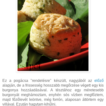
Ez a pogácsa "rendelésre" készült, nagyjából az
előző
alapján, de a frissesség hosszabb megőrzése végett egy kis
burgonya hozzáadásával. A tésztához egy méretesebb
burgonyát meghámoztam, enyhén sós vízben megfőztem,
majd főzőlevét leöntve, még forrón, alaposan áttörtem egy
villával. Ezután hagytam kihűlni.