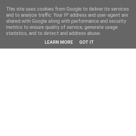
This site uses cookies from Google to deliver its services
and to analyze traffic. Your IP address and user-agent are
shared with Google along with performance and security
metrics to ensure quality of service, generate usage
statistics, and to detect and address abuse.
LEARN MORE
GOT IT