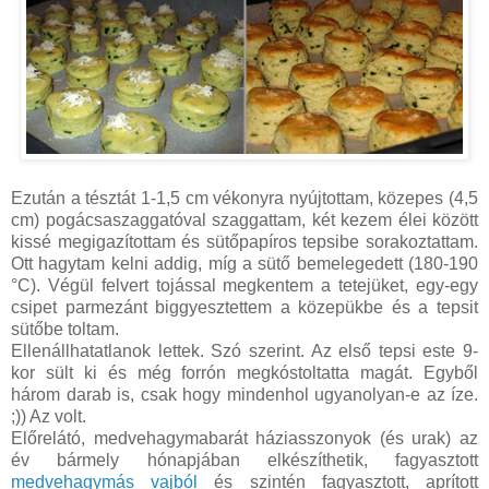
Ezután a tésztát 1-1,5 cm vékonyra nyújtottam, közepes (4,5
cm) pogácsaszaggatóval szaggattam, két kezem élei között
kissé megigazítottam és sütőpapíros tepsibe sorakoztattam.
Ott hagytam kelni addig, míg a sütő bemelegedett (180-190
°C). Végül felvert tojással megkentem a tetejüket, egy-egy
csipet parmezánt biggyesztettem a közepükbe és a tepsit
sütőbe toltam.
Ellenállhatatlanok lettek. Szó szerint. Az első tepsi este 9-
kor sült ki és még forrón megkóstoltatta magát. Egyből
három darab is, csak hogy mindenhol ugyanolyan-e az íze.
;)) Az volt.
Előrelátó, medvehagymabarát háziasszonyok (és urak) az
év bármely hónapjában elkészíthetik, fagyasztott
medvehagymás vajból
és szintén fagyasztott, aprított