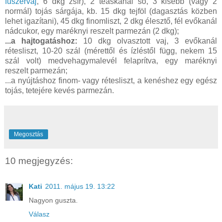
fűszervaj
, 6 dkg zsír), 2 teáskanál só, 3 kisebb (vagy 2
normál) tojás sárgája, kb. 15 dkg tejföl (dagasztás közben
lehet igazítani), 45 dkg finomliszt, 2 dkg élesztő, fél evőkanál
nádcukor, egy maréknyi reszelt parmezán (2 dkg);
...a hajtogatáshoz:
10 dkg olvasztott vaj, 3 evőkanál
rétesliszt, 10-20 szál (mérettől és ízléstől függ, nekem 15
szál volt) medvehagymalevél felaprítva, egy maréknyi
reszelt parmezán;
...a nyújtáshoz finom- vagy rétesliszt, a kenéshez egy egész
tojás, tetejére kevés parmezán.
Megosztás
10 megjegyzés:
Kati
2011. május 19. 13:22
Nagyon guszta.
Válasz