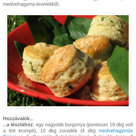
medvehagyma-levelekből.
Hozzávalók...
...a tésztához:
egy nagyobb burgonya (pontosan 16 dkg volt
a tört krumpli), 10 dkg zsiradék (4 dkg
medvehagymás