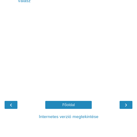
Válasz
‹
›
Főoldal
Internetes verzió megtekintése