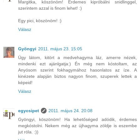
Margitka, köszönöm! Érdemes kipróbálni snidlinggel,
szerintem azzal is finom lehet! :)
Egy pici, köszönöm! :)
Válasz
Gyöngyi
2011. május 23. 15:05
Úgy látom, kitört a medvehagyma láz, amerre nézek,
mindenki ezt ajánlgatja:) Én még nem kóstoltam, az
Anyósom szerint fokhagymához hasonlatos az íze. A
kinézete alapján biztos nagyon finom, szuperek lettek a
képeid!
Válasz
egycsipet
2011. május 24. 20:08
Gyöngyi, köszönöm! Ha lehetőséged adódik, érdemes
megkóstolni. Nekem még az újhagyma zöldje is eszembe
jut róla. :))