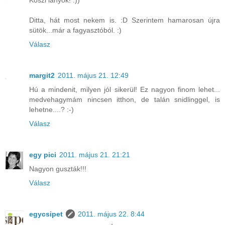
Köszi lányok! :))
Ditta, hát most nekem is. :D Szerintem hamarosan újra
sütök...már a fagyasztóból. :)
Válasz
margit2
2011. május 21. 12:49
Hú a mindenit, milyen jól sikerül! Ez nagyon finom lehet...
medvehagymám nincsen itthon, de talán snidlinggel, is
lehetne....? :-)
Válasz
egy pici
2011. május 21. 21:21
Nagyon guszták!!!
Válasz
egycsipet
2011. május 22. 8:44