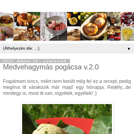
▼
2011. május 19., csütörtök
Medvehagymás pogácsa v.2.0
Fogalmam sincs, miért nem került még fel ez a recept, pedig
megírva itt várakozik már majd' egy hónapja. Rejtély...de
mindegy is, most itt van, vigyétek, egyétek! :)