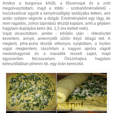
Amikor a burgonya kihűlt, a fűszervajat és a zsírt
megolvasztottam, majd a többi - szobahőmérsékletű -
hozzávalóval együtt a kenyérsütőgép tartályába tettem, ami
aztán szépen végezte a dolgát. Eredményként egy lágy, de
nem ragadós, zsíros tapintású tésztát kaptam, amit a gépben
hagytam duplájára kelni (kb. 1,5 óra kellett neki).
Vajat olvasztottam, amibe - kihűlés után - réteslisztet
kevertem, annyit, amennyitől sűrűn folyó állagú lett. A
megkelt, pihe-puha tésztát vékonyra nyújtottam, a lisztes
vajjal megkentem, rászórtam a nagyon apróra vágott
medvehagymát és a maradék reszelt sajtot, majd
egyszerűen felcsavartam. Összehajtva hagytam
kelesztőtálban pihenni kb. egy órán keresztül.