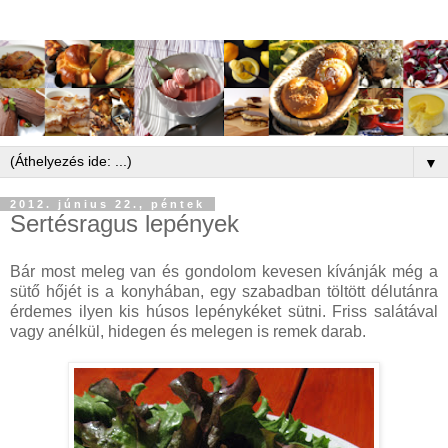
▼
2012. június 22., péntek
Sertésragus lepények
Bár most meleg van és gondolom kevesen kívánják még a
sütő hőjét is a konyhában, egy szabadban töltött délutánra
érdemes ilyen kis húsos lepénykéket sütni. Friss salátával
vagy anélkül, hidegen és melegen is remek darab.