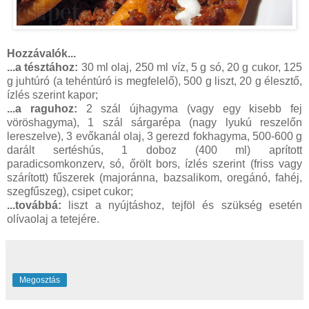
Hozzávalók...
...a tésztához:
30 ml olaj, 250 ml víz, 5 g só, 20 g cukor, 125
g juhtúró (a tehéntúró is megfelelő), 500 g liszt, 20 g élesztő,
ízlés szerint kapor;
...a raguhoz:
2 szál újhagyma (vagy egy kisebb fej
vöröshagyma), 1 szál sárgarépa (nagy lyukú reszelőn
lereszelve), 3 evőkanál olaj, 3 gerezd fokhagyma, 500-600 g
darált sertéshús, 1 doboz (400 ml) aprított
paradicsomkonzerv, só, őrölt bors, ízlés szerint (friss vagy
szárított) fűszerek (majoránna, bazsalikom, oregánó, fahéj,
szegfűszeg), csipet cukor;
...továbbá:
liszt a nyújtáshoz, tejföl és szükség esetén
olívaolaj a tetejére.
Megosztás