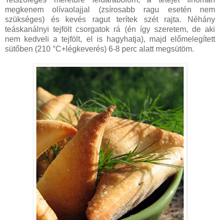
megkenem olívaolajjal (zsírosabb ragu esetén nem
szükséges) és kevés ragut terítek szét rajta. Néhány
teáskanálnyi tejfölt csorgatok rá (én így szeretem, de aki
nem kedveli a tejfölt, el is hagyhatja), majd előmelegített
sütőben (210 °C+légkeverés) 6-8 perc alatt megsütöm.