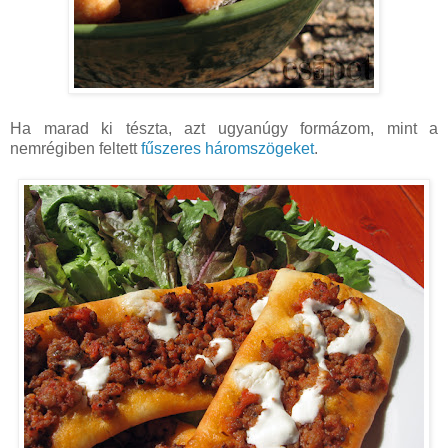
Ha marad ki tészta, azt ugyanúgy formázom, mint a
nemrégiben feltett
fűszeres háromszögeket
.