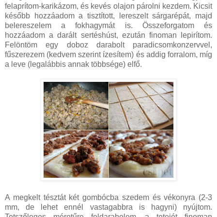
felaprítom-karikázom, és kevés olajon párolni kezdem. Kicsit
később hozzáadom a tisztított, lereszelt sárgarépát, majd
belereszelem a fokhagymát is. Összeforgatom és
hozzáadom a darált sertéshúst, ezután finoman lepirítom.
Felöntöm egy doboz darabolt paradicsomkonzervvel,
fűszerezem (kedvem szerint ízesítem) és addig forralom, míg
a leve (legalábbis annak többsége) elfő.
A megkelt tésztát két gombócba szedem és vékonyra (2-3
mm, de lehet ennél vastagabbra is hagyni) nyújtom.
Tetszőleges méretűre feldarabolom, a tetejét finoman