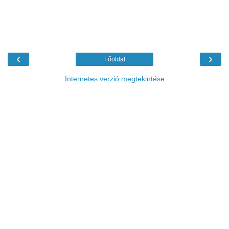
‹
›
Főoldal
Internetes verzió megtekintése