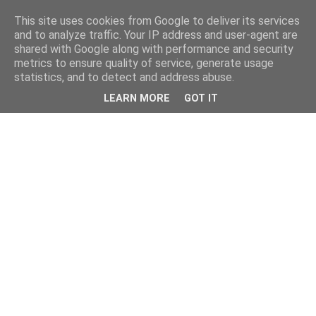
This site uses cookies from Google to deliver its services
and to analyze traffic. Your IP address and user-agent are
shared with Google along with performance and security
metrics to ensure quality of service, generate usage
statistics, and to detect and address abuse.
LEARN MORE
GOT IT