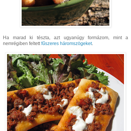
Ha marad ki tészta, azt ugyanúgy formázom, mint a
nemrégiben feltett
fűszeres háromszögeket
.