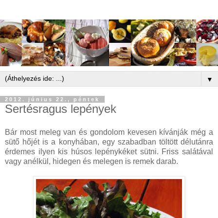
▼
2012. június 22., péntek
Sertésragus lepények
Bár most meleg van és gondolom kevesen kívánják még a
sütő hőjét is a konyhában, egy szabadban töltött délutánra
érdemes ilyen kis húsos lepénykéket sütni. Friss salátával
vagy anélkül, hidegen és melegen is remek darab.