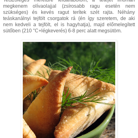
megkenem olívaolajjal (zsírosabb ragu esetén nem
szükséges) és kevés ragut terítek szét rajta. Néhány
teáskanálnyi tejfölt csorgatok rá (én így szeretem, de aki
nem kedveli a tejfölt, el is hagyhatja), majd előmelegített
sütőben (210 °C+légkeverés) 6-8 perc alatt megsütöm.