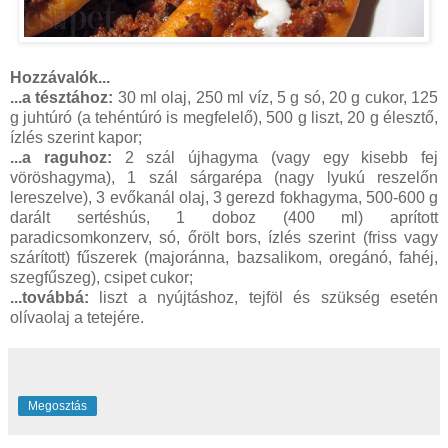
Hozzávalók...
...a tésztához:
30 ml olaj, 250 ml víz, 5 g só, 20 g cukor, 125
g juhtúró (a tehéntúró is megfelelő), 500 g liszt, 20 g élesztő,
ízlés szerint kapor;
...a raguhoz:
2 szál újhagyma (vagy egy kisebb fej
vöröshagyma), 1 szál sárgarépa (nagy lyukú reszelőn
lereszelve), 3 evőkanál olaj, 3 gerezd fokhagyma, 500-600 g
darált sertéshús, 1 doboz (400 ml) aprított
paradicsomkonzerv, só, őrölt bors, ízlés szerint (friss vagy
szárított) fűszerek (majoránna, bazsalikom, oregánó, fahéj,
szegfűszeg), csipet cukor;
...továbbá:
liszt a nyújtáshoz, tejföl és szükség esetén
olívaolaj a tetejére.
Megosztás