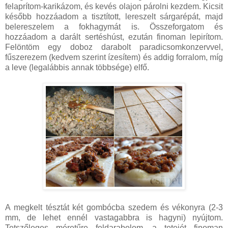
felaprítom-karikázom, és kevés olajon párolni kezdem. Kicsit
később hozzáadom a tisztított, lereszelt sárgarépát, majd
belereszelem a fokhagymát is. Összeforgatom és
hozzáadom a darált sertéshúst, ezután finoman lepirítom.
Felöntöm egy doboz darabolt paradicsomkonzervvel,
fűszerezem (kedvem szerint ízesítem) és addig forralom, míg
a leve (legalábbis annak többsége) elfő.
A megkelt tésztát két gombócba szedem és vékonyra (2-3
mm, de lehet ennél vastagabbra is hagyni) nyújtom.
Tetszőleges méretűre feldarabolom, a tetejét finoman