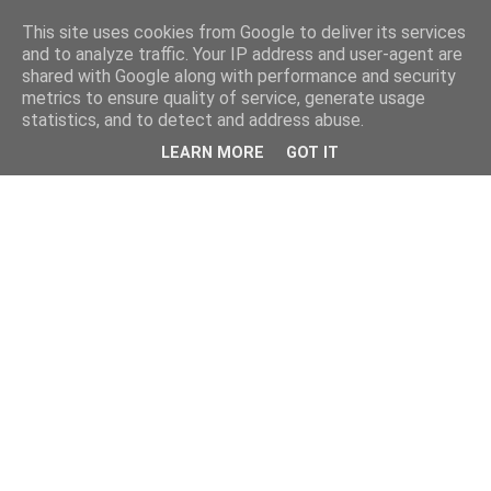
This site uses cookies from Google to deliver its services
and to analyze traffic. Your IP address and user-agent are
shared with Google along with performance and security
metrics to ensure quality of service, generate usage
statistics, and to detect and address abuse.
LEARN MORE
GOT IT