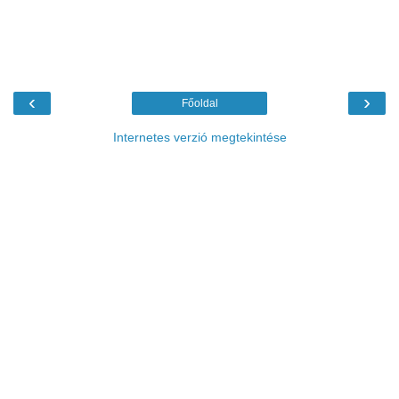
‹
›
Főoldal
Internetes verzió megtekintése