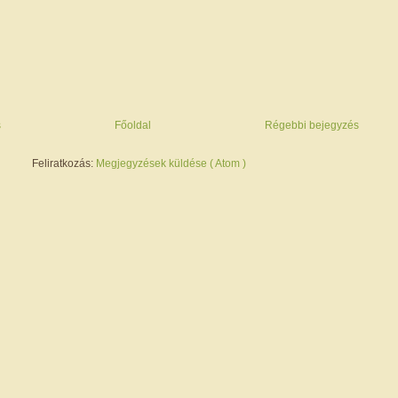
s
Főoldal
Régebbi bejegyzés
Feliratkozás:
Megjegyzések küldése ( Atom )