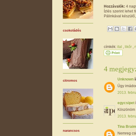
Hozzávalók:
4 nagy
Ízlés szerint lehet
Pálinkával készülő
csokoládés
címkék:
ital
,
likőr
,
4 megjegyz
Unknown
í
citromos
Úgy imádom 
2013. febru
egycsipet
Köszönöm s
2013. febru
Tina Brai
narancsos
Nemreg csin