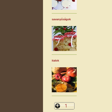
savanyúságok
italok