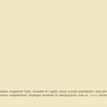
logon megjelenő fotók, receptek és egyéb írások szerzői jogvédelem alatt állna
írásos engedélyével, részleges közlésük és átdolgozásuk csak az
oldalra
átirán