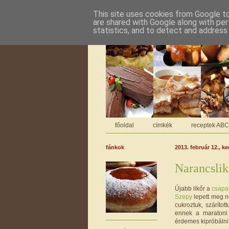
This site uses cookies from Google to 
are shared with Google along with per
statistics, and to detect and address
főoldal
címkék
receptek AB
fánkok
2013. február 12., k
Narancslik
Újabb likőr a
csapa
Szepy
lepett meg ne
cukroztuk, szárítot
ennek a maratoni
érdemes kipróbálni 