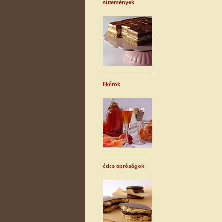
sütemények
likőrök
édes apróságok