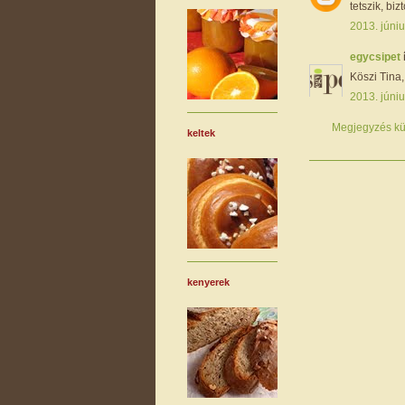
tetszik, biz
2013. júniu
egycsipet
Köszi Tina,
2013. júniu
Megjegyzés kü
keltek
kenyerek