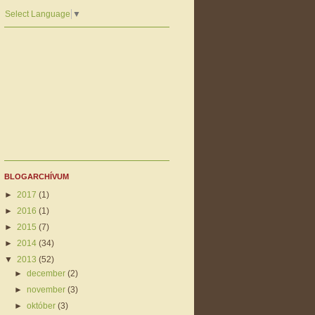
Select Language
▼
BLOGARCHÍVUM
►
2017
(1)
►
2016
(1)
►
2015
(7)
►
2014
(34)
▼
2013
(52)
►
december
(2)
►
november
(3)
►
október
(3)