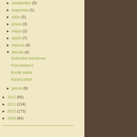
►
szeptember
(5)
►
augusztus
(1)
►
július
(5)
►
június
(3)
►
május
(2)
►
április
(7)
►
március
(9)
▼
február
(4)
Szárzeller krémleves
Puncstekercs
Kozák sapka
Narancslikőr
►
január
(8)
►
2012
(85)
►
2011
(134)
►
2010
(173)
►
2009
(84)