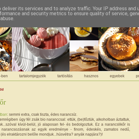
deliver its services and to analyze traffic. Your IP address and
formance and security metrics to ensure quality of service, ge
 abuse.
C-ben
tartalomjegyzék
tartósítás
hasznos
egyebek
pr
edd
őr
tban
: semmi extra, csak tiszta, édes narancsíz.
mrégiben úgy fél zsák bio naranccsal: ettük, (be)főztük, alkoholban áztattuk,
tuk...szóval kívül-belül, jó alaposan fel- és bedolgoztuk. Ez a narancslikőr is
 narancsozásnak az egyik eredménye - finom, édeskés, zamatos nedű,
(és elraktározni belőle mondjuk...húsvétra? anyák napjára?)!