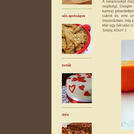
A narancsokat me
segítség). Üvegbe
kamra) pihentettem
cukrot és erre sz
sós apróságok
összeráztam, míg a 
Már egy hét után i
Szepy, köszi! :)
torták
diós