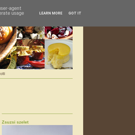
 user-agent
nerate usage
LEARN MORE
GOT IT
ofil
Zsuzsi szelet