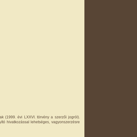
k (1999. évi LXXVI. törvény a szerzői jogról).
yító hivatkozással lehetséges, vagyonszerzésre