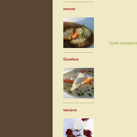
levesek
Újabb bejegyzé
főzelékek
lekvárok