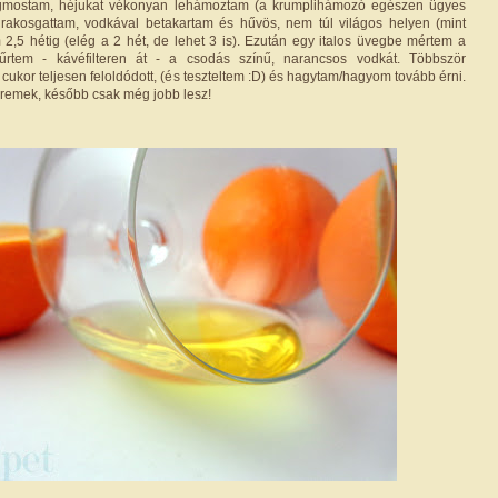
gmostam, héjukat vékonyan lehámoztam (a krumplihámozó egészen ügyes
 rakosgattam, vodkával betakartam és hűvös, nem túl világos helyen (mint
 2,5 hétig (elég a 2 hét, de lehet 3 is). Ezután egy italos üvegbe mértem a
űrtem - kávéfilteren át - a csodás színű, narancsos vodkát. Többször
cukor teljesen feloldódott, (és teszteltem :D) és hagytam/hagyom tovább érni.
s remek, később csak még jobb lesz!