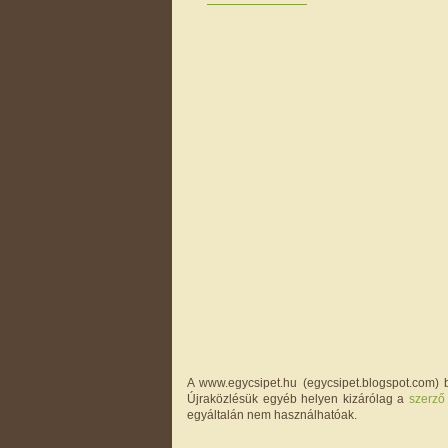
A www.egycsipet.hu (egycsipet.blogspot.com) b
Újraközlésük egyéb helyen kizárólag a
szerző
egyáltalán nem használhatóak.