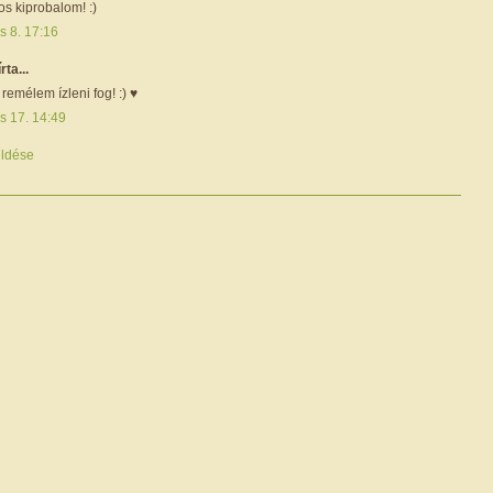
tos kiprobalom! :)
s 8. 17:16
írta...
 remélem ízleni fog! :) ♥
s 17. 14:49
ldése