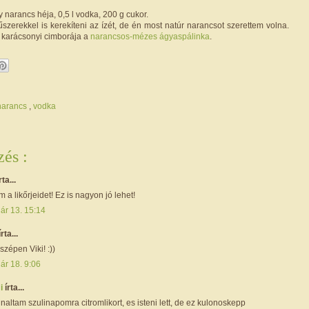
 narancs héja, 0,5 l vodka, 200 g cukor.
 fűszerekkel is kerekíteni az ízét, de én most natúr narancsot szerettem volna.
, karácsonyi cimborája a
narancsos-mézes ágyaspálinka
.
narancs
,
vodka
és :
rta...
a likőrjeidet! Ez is nagyon jó lehet!
ár 13. 15:14
írta...
zépen Viki! :))
ár 18. 9:06
mi
írta...
altam szulinapomra citromlikort, es isteni lett, de ez kulonoskepp