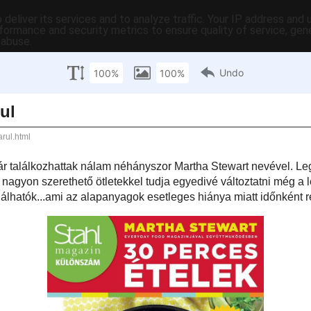
deliver its services and to analyze traffic. Your IP address and
formance and security metrics to ensure quality of service, ge
 abuse.
C-ben
tartalomjegyzék
tartósítás
hasznos
egyebek
pr
fő
ewart magyarul
övetik a blogot, már találkozhattak nálam néhányszor Martha Stewart nevével.
rtek tekintetében szeretek a honlapjához fordulni, mert nagyon szerethető
egyedivé változtatni még a legszimplább muffint is. Emellett a receptjei
nyen variálhatók...ami az alapanyagok esetleges hiánya miatt időnként