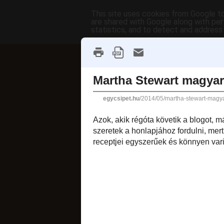
This site uses cookies from Google to 
are shared with Google along with per
statistics, and to detect and address
főoldal
címkék
receptek AB
fánkok
2014. május 26., hét
Martha St
Azok, akik régóta k
Leginkább a dessze
ötletekkel tudja 
egyszerűek és kön
rendkívül jól jön. :)