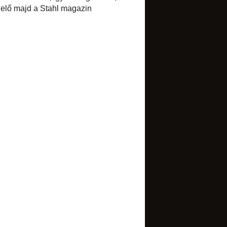
Select Language
▼
BLOGARCHÍVUM
►
2017
(1)
►
2016
(1)
►
2015
(7)
▼
2014
(34)
►
december
(1)
►
november
(2)
►
október
(4)
►
szeptember
(4)