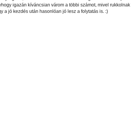
ű Martha recept után aztán extra meglepetésként ért, hogy van már magyar
magazin különszám formájában. Végig is lapozgattam az áprilisi számot és
gy ahogyan azt a köszöntő is ígéri, hazai viszonyokra szerkesztett receptek
olyanok, amiket többnyire még én is el tudok készíteni :P - hiába a távolság
agyvárosoktól. Na jó, azért be kell vallanom, a wontonlapok beszerzésére még
de tipikus, hogy valami hasonló jóság szükséges az első desszerthez, ami
pteket is találtam az újságban, és mivel tésztafélék nálunk elég sokszor
alon, így mindig örülök, ha újabb ígéretes ízötletekre találok. Úgyhogy igazán
 többi számot, mivel rukkolnak elő majd a Stahl magazin szerkesztőségében,
jó kezdés után hasonlóan jó lesz a folytatás is. :)
yéb
 megjegyzések :
ldése