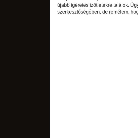
A sok angol nyelv
Martha is: Stahl 
örömmel láttam, ho
szerepelnek benne: 
sós apróságok
a jobban ellátott n
rá kell gyúrnom, 
megtetszik... :D
Szuper tésztarece
szerepelnek az aszt
kíváncsian várom a
de remélem, hogy a 
torták
címkék:
ajánló
,
eg
Nincsenek
Megjegyzés kü
diós