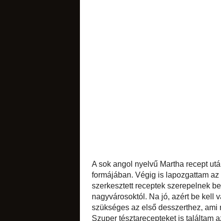
sütemények
likőrök
édes apróságok