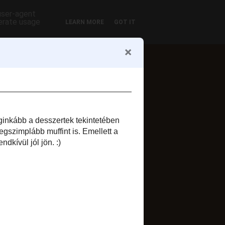
 user-agent
nerate usage
LEARN MORE
GOT IT
ofil
Zsuzsi szelet