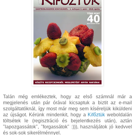
Talán még emlékeztek, hogy az első számnál már a
megjelenés után pár órával kicsaptuk a biztit az e-mail
szolgáltatóknál, így most már meg sem kíséreljük kiküldeni
az újságot. Kérünk mindenkit, hogy a
Kifőztük
weboldalán
töltsétek le (regisztráció és bejelentkezés után), aztán
"lapozgassátok", "forgassátok" :))), használjátok jó kedvvel
és sok-sok sikerélménnyel.