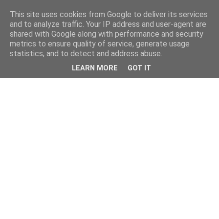
This site uses cookies from Google to deliver its services
and to analyze traffic. Your IP address and user-agent are
shared with Google along with performance and security
metrics to ensure quality of service, generate usage
statistics, and to detect and address abuse.
LEARN MORE
GOT IT