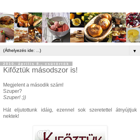
▼
2010. április 8., csütörtök
Kifőztük másodszor is!
Megjelent a második szám!
Szuper?
Szuper! :))
Hát eljutottunk idáig, ezennel sok szeretettel átnyújtjuk
nektek!