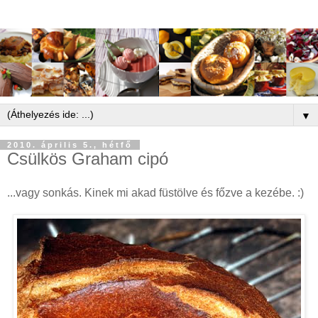
▼
2010. április 5., hétfő
Csülkös Graham cipó
...vagy sonkás. Kinek mi akad füstölve és főzve a kezébe. :)