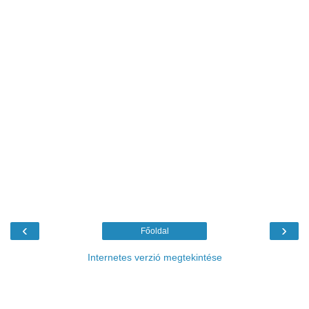
‹
›
Főoldal
Internetes verzió megtekintése