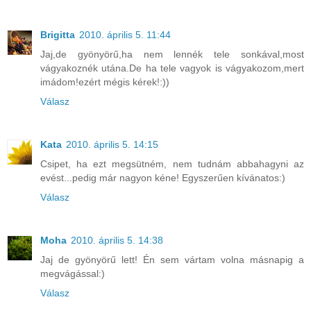
Brigitta
2010. április 5. 11:44
Jaj,de gyönyörű,ha nem lennék tele sonkával,most
vágyakoznék utána.De ha tele vagyok is vágyakozom,mert
imádom!ezért mégis kérek!:))
Válasz
Kata
2010. április 5. 14:15
Csipet, ha ezt megsütném, nem tudnám abbahagyni az
evést...pedig már nagyon kéne! Egyszerűen kívánatos:)
Válasz
Moha
2010. április 5. 14:38
Jaj de gyönyörű lett! Én sem vártam volna másnapig a
megvágással:)
Válasz