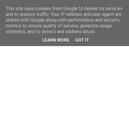
This site uses cookies from Google to deliver its services
and to analyze traffic. Your IP address and user-agent are
shared with Google along with performance and security
metrics to ensure quality of service, generate usage
statistics, and to detect and address abuse.
LEARN MORE
GOT IT