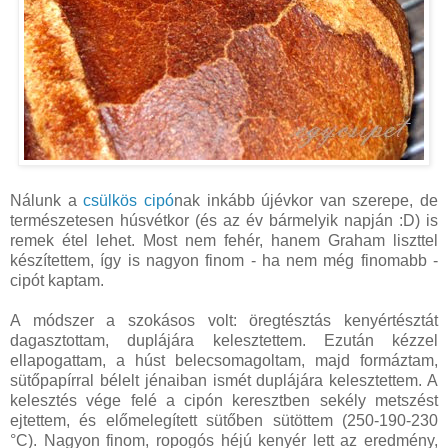
Nálunk a
csülkös cipó
nak inkább újévkor van szerepe, de
természetesen húsvétkor (és az év bármelyik napján :D) is
remek étel lehet. Most nem fehér, hanem Graham liszttel
készítettem, így is nagyon finom - ha nem még finomabb -
cipót kaptam.
A módszer a szokásos volt: öregtésztás kenyértésztát
dagasztottam, duplájára kelesztettem. Ezután kézzel
ellapogattam, a húst belecsomagoltam, majd formáztam,
sütőpapírral bélelt jénaiban ismét duplájára kelesztettem. A
kelesztés vége felé a cipón keresztben sekély metszést
ejtettem, és előmelegített sütőben sütöttem (250-190-230
°C). Nagyon finom, ropogós héjú kenyér lett az eredmény,