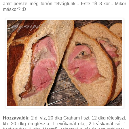
amit persze még forrón felvágtunk... Este fél 8-kor... Mikor
máskor? :D
Hozzávalók:
2 dl víz, 20 dkg Graham liszt, 12 dkg rétesliszt,
kb. 20 dkg öregtészta, 1 evőkanál olaj, 2 teáskanál só, 1