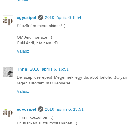
egycsipet
2010. április 6. 8:54
Köszönöm mindenkinek! :)
GM Andi, persze! :)
Cuki Andi, hát nem. :D
Válasz
Thrini
2010. április 6. 16:51
De szép cserepes! Megennék egy darabot belőle. :)Olyan
régen sütöttem már kenyeret..
Válasz
egycsipet
2010. április 6. 19:51
Thrini, köszönöm! :)
Én is ritkán sütök mostanában. :(