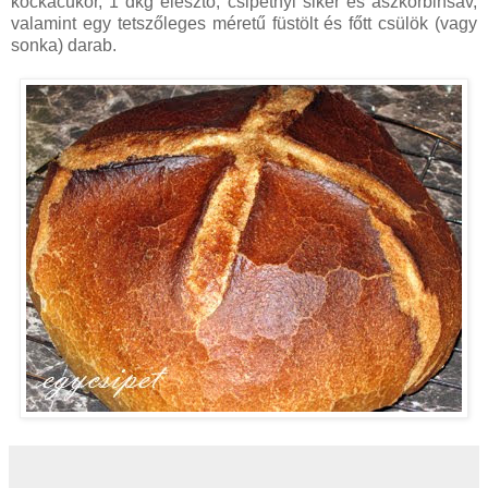
kockacukor, 1 dkg élesztő, csipetnyi sikér és aszkorbinsav,
valamint egy tetszőleges méretű füstölt és főtt csülök (vagy
sonka) darab.