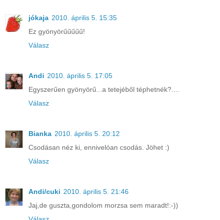
jókaja
2010. április 5. 15:35
Ez gyönyörűűűűű!
Válasz
Andi
2010. április 5. 17:05
Egyszerűen gyönyörű...a tetejéből téphetnék?....
Válasz
Bianka
2010. április 5. 20:12
Csodásan néz ki, ennivelóan csodás. Jöhet :)
Válasz
Andi/cuki
2010. április 5. 21:46
Jaj,de guszta,gondolom morzsa sem maradt!:-))
Válasz