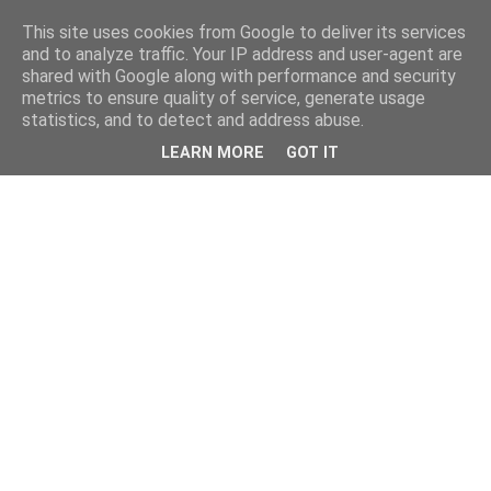
This site uses cookies from Google to deliver its services
and to analyze traffic. Your IP address and user-agent are
shared with Google along with performance and security
metrics to ensure quality of service, generate usage
statistics, and to detect and address abuse.
LEARN MORE
GOT IT