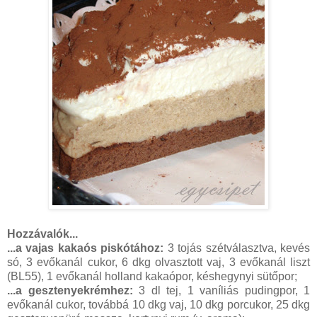
Hozzávalók...
...a vajas kakaós piskótához:
3 tojás szétválasztva, kevés
só, 3 evőkanál cukor, 6 dkg olvasztott vaj, 3 evőkanál liszt
(BL55), 1 evőkanál holland kakaópor, késhegynyi sütőpor;
...a gesztenyekrémhez:
3 dl tej, 1 vaníliás pudingpor, 1
evőkanál cukor, továbbá 10 dkg vaj, 10 dkg porcukor, 25 dkg