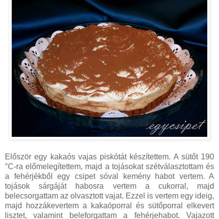
Először egy kakaós vajas piskótát készítettem. A sütőt 190
°C-ra előmelegítettem, majd a tojásokat szétválasztottam és
a fehérjékből egy csipet sóval kemény habot vertem. A
tojások sárgáját habosra vertem a cukorral, majd
belecsorgattam az olvasztott vajat. Ezzel is vertem egy ideig,
majd hozzákevertem a kakaóporral és sütőporral elkevert
lisztet, valamint beleforgattam a fehérjehabot. Vajazott