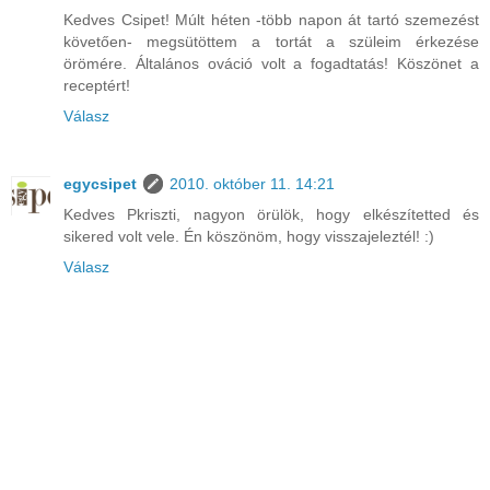
Kedves Csipet! Múlt héten -több napon át tartó szemezést
követően- megsütöttem a tortát a szüleim érkezése
örömére. Általános ováció volt a fogadtatás! Köszönet a
receptért!
Válasz
egycsipet
2010. október 11. 14:21
Kedves Pkriszti, nagyon örülök, hogy elkészítetted és
sikered volt vele. Én köszönöm, hogy visszajeleztél! :)
Válasz