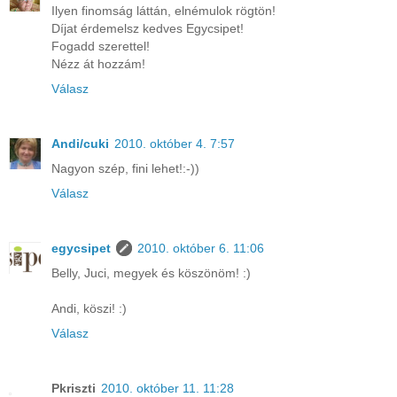
Ilyen finomság láttán, elnémulok rögtön!
Díjat érdemelsz kedves Egycsipet!
Fogadd szerettel!
Nézz át hozzám!
Válasz
Andi/cuki
2010. október 4. 7:57
Nagyon szép, fini lehet!:-))
Válasz
egycsipet
2010. október 6. 11:06
Belly, Juci, megyek és köszönöm! :)
Andi, köszi! :)
Válasz
Pkriszti
2010. október 11. 11:28