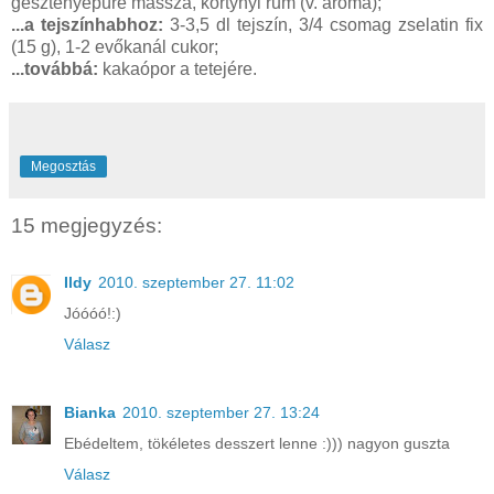
gesztenyepüré massza, kortynyi rum (v. aroma);
...a tejszínhabhoz:
3-3,5 dl tejszín, 3/4 csomag zselatin fix
(15 g), 1-2 evőkanál cukor;
...továbbá:
kakaópor a tetejére.
Megosztás
15 megjegyzés:
Ildy
2010. szeptember 27. 11:02
Jóóóó!:)
Válasz
Bianka
2010. szeptember 27. 13:24
Ebédeltem, tökéletes desszert lenne :))) nagyon guszta
Válasz