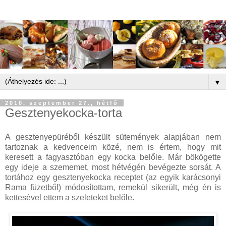
▼
2010. szeptember 27., hétfő
Gesztenyekocka-torta
A gesztenyepüréből készült sütemények alapjában nem
tartoznak a kedvenceim közé, nem is értem, hogy mit
keresett a fagyasztóban egy kocka belőle. Már bökögette
egy ideje a szememet, most hétvégén bevégezte sorsát. A
tortához egy gesztenyekocka receptet (az egyik karácsonyi
Rama füzetből) módosítottam, remekül sikerült, még én is
kettesével ettem a szeleteket belőle.