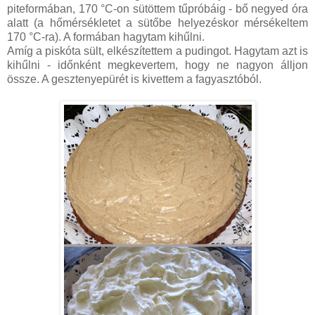
piteformában, 170 °C-on sütöttem tűpróbáig - bő negyed óra
alatt (a hőmérsékletet a sütőbe helyezéskor mérsékeltem
170 °C-ra). A formában hagytam kihűlni.
Amíg a piskóta sült, elkészítettem a pudingot. Hagytam azt is
kihűlni - időnként megkevertem, hogy ne nagyon álljon
össze. A gesztenyepürét is kivettem a fagyasztóból.