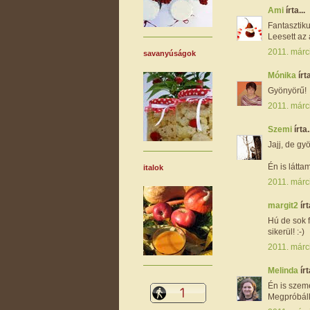
Ami
írta...
Fantasztiku
Leesett az
2011. márc
savanyúságok
Mónika
írta
Gyönyörű!
2011. márc
Szemi
írta.
Jajj, de gyö
Én is látta
italok
2011. márc
margit2
írt
Hú de sok 
sikerül! :-)
2011. márc
Melinda
írt
Én is szeme
Megpróbálk