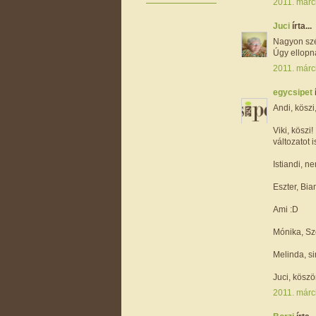
2011. márc
Juci
írta...
Nagyon szép
Úgy ellopn
2011. márc
egycsipet
Andi, köszi
Viki, kösz
változatot 
Istiandi, n
Eszter, Bian
Ami :D
Mónika, Sz
Melinda, si
Juci, köszö
2011. márc