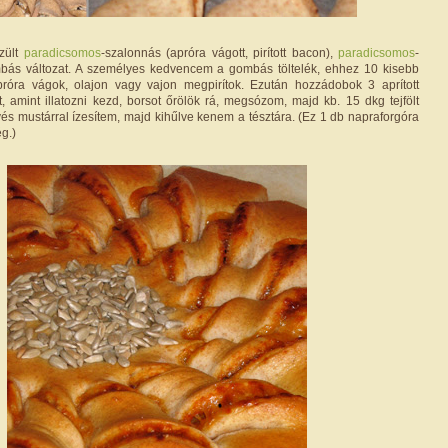
zült
paradicsomos
-szalonnás (apróra vágott, pirított bacon),
paradicsomos
-
ombás változat. A személyes kedvencem a gombás töltelék, ehhez 10 kisebb
óra vágok, olajon vagy vajon megpirítok. Ezután hozzádobok 3 aprított
 amint illatozni kezd, borsot őrölök rá, megsózom, majd kb. 15 dkg tejfölt
és mustárral ízesítem, majd kihűlve kenem a tésztára. (Ez 1 db napraforgóra
g.)