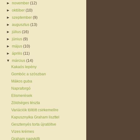
►
november
(12)
►
október
(10)
►
szeptember
(9)
►
augusztus
(13)
►
július
(16)
►
június
(9)
►
május
(10)
►
április
(11)
▼
március
(14)
Kakaós lepény
Gombóc a szószban
Mákos guba
Napraforgó
Elismerések
Zöldséges tészta
Variációk töltött csirkemellre
Kapusznyika Graham liszttel
Gesztenyés torta újratöltve
Vizes krémes
Graham nagykifli