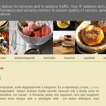
deliver its services and to analyze traffic. Your IP address and
formance and security metrics to ensure quality of service, ge
 abuse.
C-ben
tartalomjegyzék
tartósítás
hasznos
egyebek
pr
edd
ó
ormázások, amik végigsöpörnek a blogokon. Ez a napraforgó is ilyen,
Limara
ogtudatba". Nálam Graham liszttel készült, mennyei lett, a tészta puha és
tasztikus. Ha marad... A formázás pedig rém egyszerű, nem kell megijedni
mekül lehet villogni vele a vendégek előtt - ezt bizton állíthatom, mert