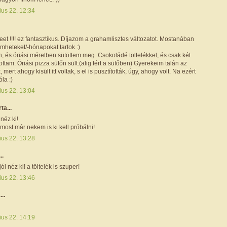
ius 22. 12:34
t !!!! ez fantasztikus. Díjazom a grahamlisztes változatot. Mostanában
mheteket/-hónapokat tartok :)
 és óriási méretben sütöttem meg. Csokoládé töltelékkel, és csak két
ottam. Óriási pizza sütőn sült.(alig fért a sütőben) Gyerekeim talán az
ek, mert ahogy kisült itt voltak, s el is pusztították, úgy, ahogy volt. Na ezért
óla :)
ius 22. 13:04
rta...
néz ki!
most már nekem is ki kell próbálni!
ius 22. 13:28
..
l néz ki! a töltelék is szuper!
ius 22. 13:46
...
ius 22. 14:19