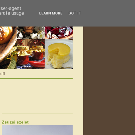
 user-agent
nerate usage
LEARN MORE
GOT IT
ofil
Zsuzsi szelet