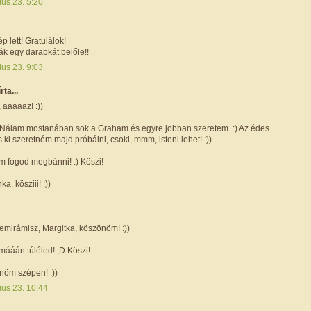
ius 23. 5:20
 lett! Gratulálok!
ák egy darabkát belőle!!
ius 23. 9:03
írta...
, aaaaaz! :))
i! Nálam mostanában sok a Graham és egyre jobban szeretem. :) Az édes
is ki szeretném majd próbálni, csoki, mmm, isteni lehet! :))
em fogod megbánni! :) Köszi!
ka, kösziii! :))
emirámisz, Margitka, köszönöm! :))
mááán túléled! ;D Köszi!
nöm szépen! :))
ius 23. 10:44