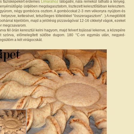
 és fázisképekért érdemes
Limarához
látogatni, nála remekül látható a lényeg.
 kenyérsütőgép üstjében megdagasztatom, lisztezett kelesztőtálban kelesztem.
 átgyúrom, négy gombócra osztom. A gombócokat 2-3 mm vékonyra nyújtom és
 helyezve, kettesével, tetszőleges töltelékkel "összeragasztom". :) A megtöltött
pohárral kijelölöm, majd a jelölésig pizzavágóval 12-16 cikkelyt vágok, ezeket
er megcsavarom.
arva fél órán keresztül kelni hagyom, majd felvert tojással lekenve, a közepére
t szórva, előmelegített sütőbe dugom. 180 °C-on egymás után, negyed-
egsütöm a két virágocskát.