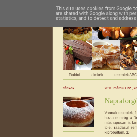
This site uses cookies from Google to 
are shared with Google along with per
statistics, and to detect and address
főoldal
címkék
receptek AB
fánkok
2011. március 22., k
Napraforg
Vannak receptek, f
hozta nemrég a "bl
másnaposan is fan
tőle, ráadásul re
kipróbáltam. :D