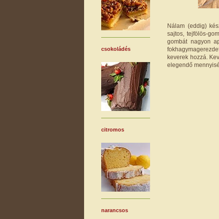
Nálam (eddig) kés
sajtos, tejfölös-g
gombát nagyon apr
fokhagymagerezdet,
csokoládés
keverek hozzá. Kev
elegendő mennyisé
citromos
narancsos