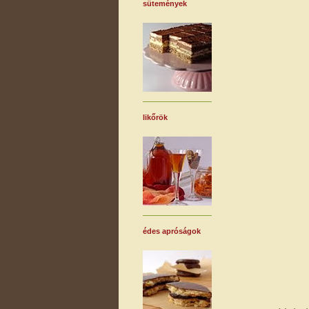
sütemények
likőrök
édes apróságok