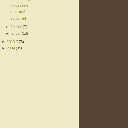
Túrós szelet
Kölesfasírt
Sajtos rúd
►
február
(7)
►
január
(13)
►
2010
(173)
►
2009
(84)