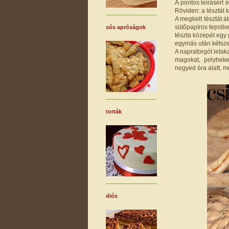
A pontos leírásért
Röviden: a tésztát
A megkelt tésztát
sütőpapíros tepsibe
sós apróságok
tészta közepét egy 
egymás után kétsz
A napraforgót letak
magokat, pelyheke
negyed óra alatt, m
torták
diós