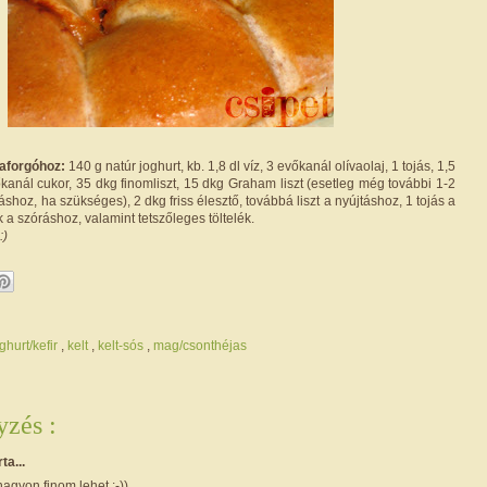
aforgóhoz:
140 g natúr joghurt, kb. 1,8 dl víz, 3 evőkanál olívaolaj, 1 tojás, 1,5
kanál cukor, 35 dkg finomliszt, 15 dkg Graham liszt (esetleg még további 1-2
ításhoz, ha szükséges), 2 dkg friss élesztő, továbbá liszt a nyújtáshoz, 1 tojás a
 szóráshoz, valamint tetszőleges töltelék.
:)
ghurt/kefir
,
kelt
,
kelt-sós
,
mag/csonthéjas
zés :
rta...
agyon finom lehet.:-))