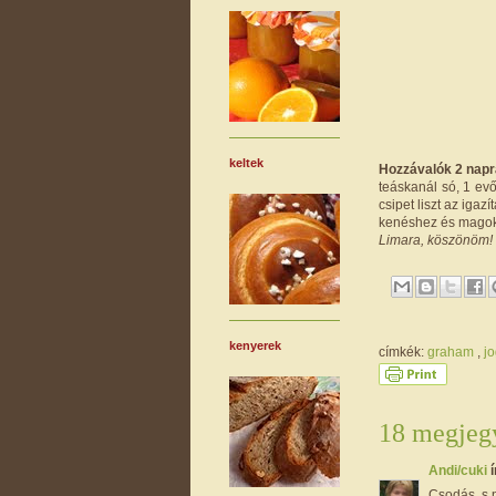
keltek
Hozzávalók 2 napr
teáskanál só, 1 evő
csipet liszt az igaz
kenéshez és magok a
Limara, köszönöm! 
kenyerek
címkék:
graham
,
jo
18 megjegy
Andi/cuki
í
Csodás, s n