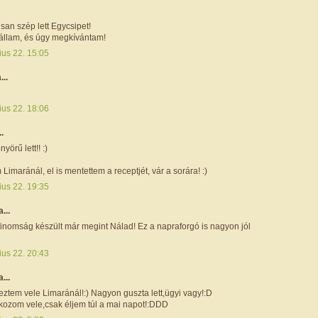
san szép lett Egycsipet!
 állam, és úgy megkívántam!
ius 22. 15:05
...
ius 22. 18:06
..
nyörű lett!! :)
m Limaránál, el is mentettem a receptjét, vár a sorára! :)
ius 22. 19:35
a...
finomság készült már megint Nálad! Ez a napraforgó is nagyon jól
ius 22. 20:43
a...
ztem vele Limaránál!:) Nagyon guszta lett,ügyi vagy!:D
ozom vele,csak éljem túl a mai napot!:DDD