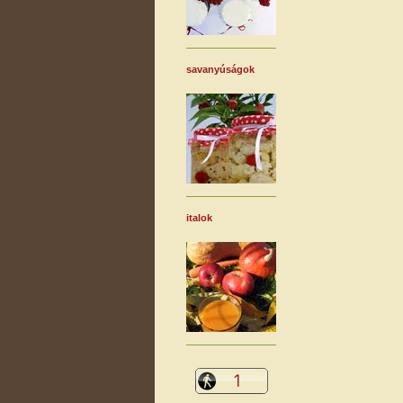
savanyúságok
italok