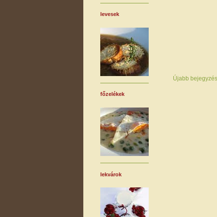
levesek
Újabb bejegyzé
főzelékek
lekvárok