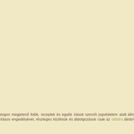
logon megjelenő fotók, receptek és egyéb írások szerzői jogvédelem alatt állna
írásos engedélyével, részleges közlésük és átdolgozásuk csak az
oldalra
átirán