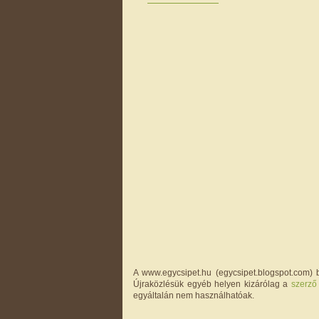
A www.egycsipet.hu (egycsipet.blogspot.com) b
Újraközlésük egyéb helyen kizárólag a
szerző
egyáltalán nem használhatóak.