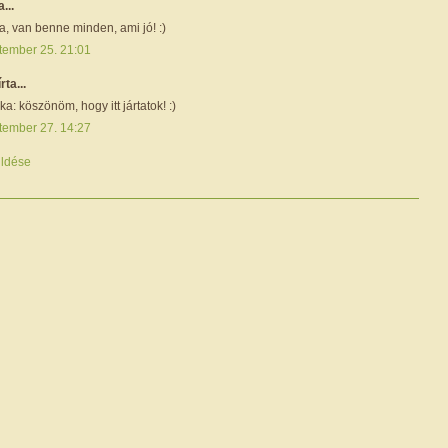
a...
ta, van benne minden, ami jó! :)
tember 25. 21:01
írta...
ka: köszönöm, hogy itt jártatok! :)
tember 27. 14:27
ldése