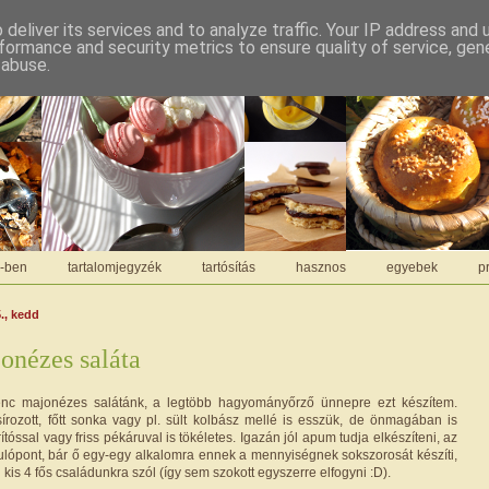
deliver its services and to analyze traffic. Your IP address and
formance and security metrics to ensure quality of service, ge
 abuse.
C-ben
tartalomjegyzék
tartósítás
hasznos
egyebek
pr
., kedd
onézes saláta
nc majonézes salátánk, a legtöbb hagyományőrző ünnepre ezt készítem.
asírozott, főtt sonka vagy pl. sült kolbász mellé is esszük, de önmagában is
rítóssal vagy friss pékáruval is tökéletes. Igazán jól apum tudja elkészíteni, az
ndulópont, bár ő egy-egy alkalomra ennek a mennyiségnek sokszorosát készíti,
kis 4 fős családunkra szól (így sem szokott egyszerre elfogyni :D).