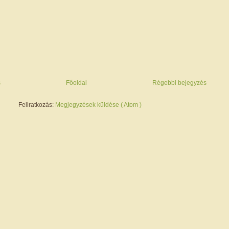
s
Főoldal
Régebbi bejegyzés
Feliratkozás:
Megjegyzések küldése ( Atom )