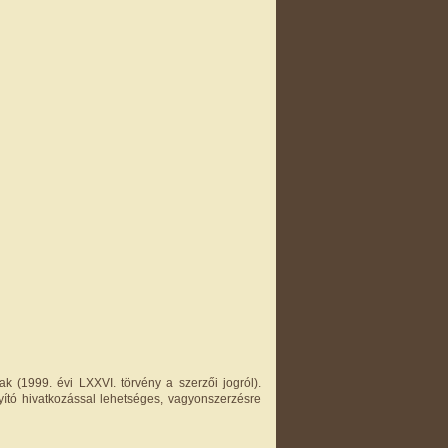
k (1999. évi LXXVI. törvény a szerzői jogról).
yító hivatkozással lehetséges, vagyonszerzésre