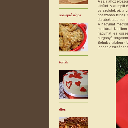
A salátához előszö
kihűlni. A krumpli
es szeletekre), a 
hosszában félbe). 
sós apróságok
darabokra aprítom.
A hagymát megtisz
mustárral ízesíte
hagymát és össze
burgonyát forgatom b
Behűtve tálalom - f
jobban összeérjene
torták
diós