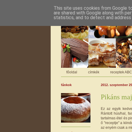
This site uses cookies from Google to 
are shared with Google along with per
statistics, and to detect and address
főoldal
címkék
receptek AB
fánkok
2012. szeptember 25
Pikáns maj
Ez az egyik kedve
Rántott hús/hal, f
tartalmas étel és pi
ő "receptje" a kii
az enyém csak a mi 