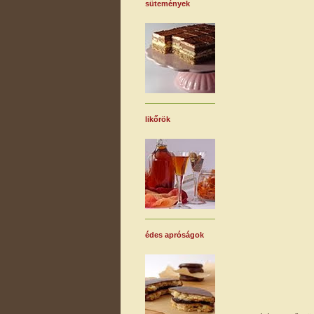
sütemények
likőrök
édes apróságok