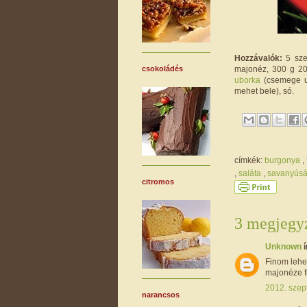
Hozzávalók:
5 sze
majonéz, 300 g 20
csokoládés
uborka
(csemege u
mehet bele), só.
címkék:
burgonya
,
,
saláta
,
savanyús
citromos
3 megjegyz
Unknown
í
Finom lehet
majonéze f
2012. szep
narancsos