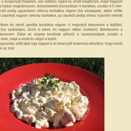
r a burgonyát (héjában, sós vízben), tojást és virslit megfőzöm, majd hagyom
t és tojást meghámozom, felszeletelem (hosszában 4 darabba, ezután 4-5 mm-
virslit pedig ugyanilyen vékony karikákra vágom (ha vastagabb, akkor előtte
A paprikát nagyon vékony karikákra, az uborkát pedig ehhez hasonló méretű
títom és minél apróbb kockákra vágom. A majonézt kikeverem a tejföllel,
m (ha szükséges, sózni is lehet, én nagyon ritkán szoktam). Beleteszem a
keverem. Ebbe az alapba kerülnek először a savanyúságok, ezután a
ele, majd a virslit és végül a tojást.
ogyasztás előtt akár egy nappal is el lehet (sőt érdemes) készíteni, hogy minél
k az ízek.