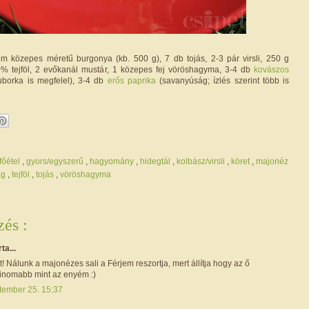
m közepes méretű burgonya (kb. 500 g), 7 db tojás, 2-3 pár virsli, 250 g
% tejföl, 2 evőkanál mustár, 1 közepes fej vöröshagyma, 3-4 db
kovászos
borka is megfelel), 3-4 db
erős paprika
(savanyúság; ízlés szerint több is
főétel
,
gyors/egyszerű
,
hagyomány
,
hidegtál
,
kolbász/virsli
,
köret
,
majonéz
ág
,
tejföl
,
tojás
,
vöröshagyma
és :
rta...
! Nálunk a majonézes sali a Férjem reszortja, mert állítja hogy az ő
inomabb mint az enyém :)
tember 25. 15:37