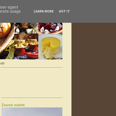
 user-agent
nerate usage
LEARN MORE
GOT IT
ofil
Zsuzsi szelet