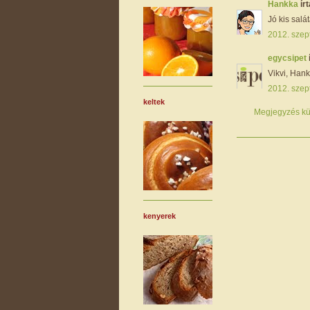
Hankka
írt
Jó kis salá
2012. szep
egycsipet
Vikvi, Hank
2012. szep
keltek
Megjegyzés kü
kenyerek