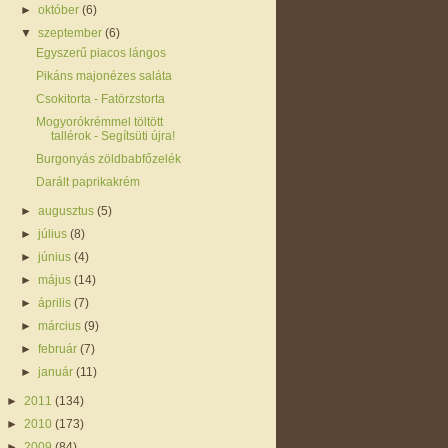
►
október
(6)
▼
szeptember
(6)
Egyszerű piacos lángos
Pikáns majonézes saláta
Csokitorta - Fatörzstorta
Mogyorókrémmel töltött
tallérok - Segítsüti újra!
Burgonyás zöldbabfőzelék
Darált paprikakrém
►
augusztus
(5)
►
július
(8)
►
június
(4)
►
május
(14)
►
április
(7)
►
március
(9)
►
február
(7)
►
január
(11)
►
2011
(134)
►
2010
(173)
►
2009
(84)