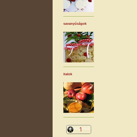
savanyúságok
italok