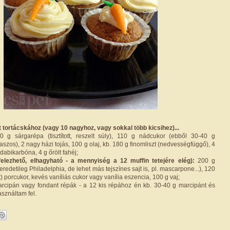
 tortácskához (vagy 10 nagyhoz, vagy sokkal több kicsihez)...
 g sárgarépa (tisztított, reszelt súly), 110 g nádcukor (ebből 30-40 g
szos), 2 nagy házi tojás, 100 g olaj, kb. 180 g finomliszt (nedvességfüggő), 4
dabikarbóna, 4 g őrölt fahéj;
(felezhető, elhagyható - a mennyiség a 12 muffin tetejére elég):
200 g
eredetileg Philadelphia, de lehet más tejszínes sajt is, pl. mascarpone...), 120
t) porcukor, kevés vaníliás cukor vagy vanília eszencia, 100 g vaj;
rcipán vagy fondant répák - a 12 kis répához én kb. 30-40 g marcipánt és
asználtam fel.