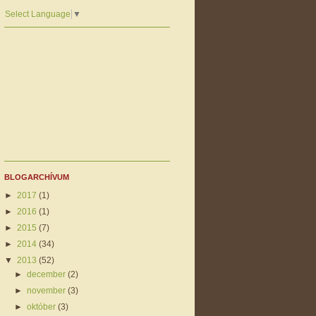
Select Language
▼
BLOGARCHÍVUM
►
2017
(1)
►
2016
(1)
►
2015
(7)
►
2014
(34)
▼
2013
(52)
►
december
(2)
►
november
(3)
►
október
(3)