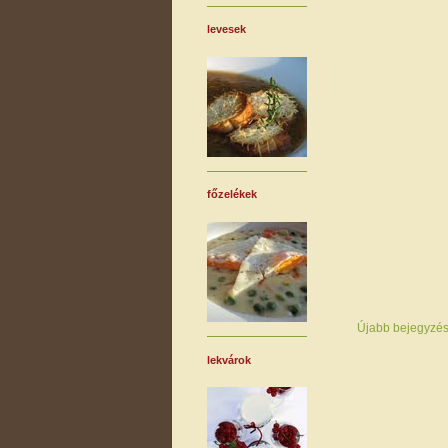
levesek
főzelékek
Újabb bejegyzé
lekvárok