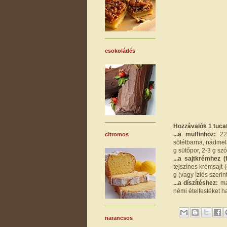
csokoládés
Hozzávalók 1 tucat
...a muffinhoz:
220
citromos
sötétbarna, nádmela
g sütőpor, 2-3 g szó
...a sajtkrémhez 
tejszínes krémsajt (
g (vagy ízlés szerin
...a díszítéshez:
ma
némi ételfestéket h
narancsos