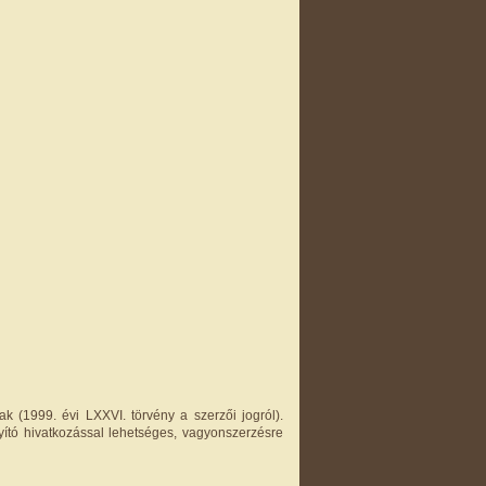
k (1999. évi LXXVI. törvény a szerzői jogról).
yító hivatkozással lehetséges, vagyonszerzésre