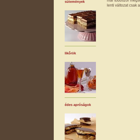
már többször megsüt
sütemények
lenti változat csak
likőrök
édes apróságok