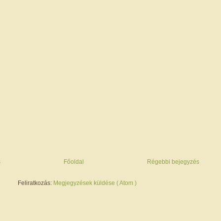
s
Főoldal
Régebbi bejegyzés
Feliratkozás:
Megjegyzések küldése ( Atom )