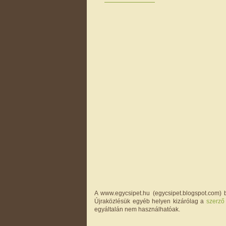
A www.egycsipet.hu (egycsipet.blogspot.com) b
Újraközlésük egyéb helyen kizárólag a
szerző
egyáltalán nem használhatóak.