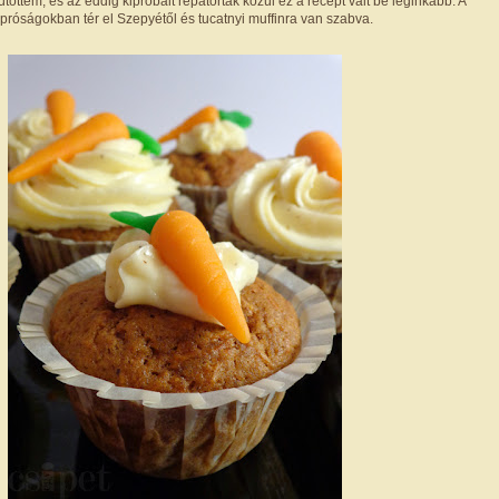
öttem, és az eddig kipróbált répatorták közül ez a recept vált be leginkább. A
 apróságokban tér el Szepyétől és tucatnyi muffinra van szabva.