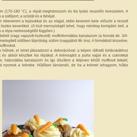
tem (170-180 °C), a répát meghámozom és kis lyukú reszelőn lereszelem. A
 a sütőport, a szódát és a fahéjat.
n kikeverem a tojásokkal és az olajjal, ebbe keverem bele először a reszelt
lisztes keveréket. (A liszt mennyiségét lehet, hogy némileg korrigálni kell, a
és a répa nedvességétől függően.)
bélelt (vagy vajazott-lisztezett) muffinformákba kanalazom (a formák kb. 3/4-
őmelegített sütőben tűpróbáig sütöm (nagyjából fél óra). A formákból kiszedve,
uffinokat.
hűlnek, el lehet játszadozni a dekorációval: a képen látható tortácskákhoz
 és abból készítek kis répákat. A krémsajtot a puha vajjal és a cukrokkal
, habzsákba kanalazom és így díszítem a teljesen kihűlt muffinok tetejét,
át nyomok a krémbe. Hűtőben tárolandó, de ha a krémet lehagyom, hűtés