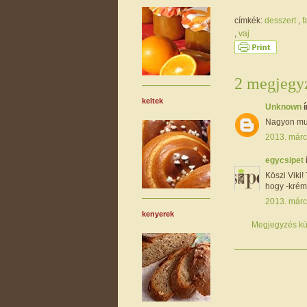
címkék:
desszert
,
f
,
vaj
2 megjegyz
keltek
Unknown
í
Nagyon mut
2013. márc
egycsipet
Köszi Viki
hogy -krém 
2013. márc
kenyerek
Megjegyzés kü