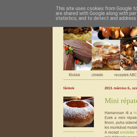
This site uses cookies from Google to 
are shared with Google along with per
statistics, and to detect and address
főoldal
címkék
receptek AB
fánkok
2013. március 6., sz
Mini répat
Hamarosan itt a
h
Ezek a mini répat
finom, puha sütemén
kis munkával mutató
A recept
eredetije