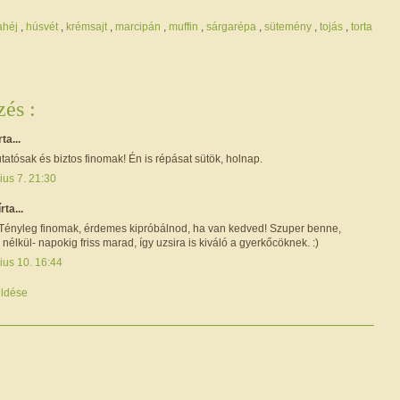
ahéj
,
húsvét
,
krémsajt
,
marcipán
,
muffin
,
sárgarépa
,
sütemény
,
tojás
,
torta
és :
rta...
atósak és biztos finomak! Én is répásat sütök, holnap.
ius 7. 21:30
írta...
! Tényleg finomak, érdemes kipróbálnod, ha van kedved! Szuper benne,
nélkül- napokig friss marad, így uzsira is kiváló a gyerkőcöknek. :)
ius 10. 16:44
ldése