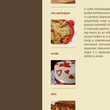
A sütőt előmelegí
lisztbe belekeverem
sós apróságok
A cukrokat alaposa
sárgarépát, majd a 
tojások méretétől 
A masszát papírral 
éig érjen) és az el
rácson hűtöm ki a m
Amíg a sütemények 
marcipánt színezek
alaposan kikeverem
végül 1-1 répácsk
torták
nélkül is elvan.
diós