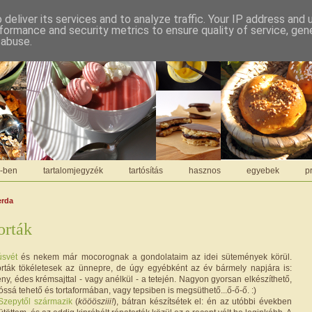
deliver its services and to analyze traffic. Your IP address and
formance and security metrics to ensure quality of service, ge
 abuse.
C-ben
tartalomjegyzék
tartósítás
hasznos
egyebek
pr
erda
orták
úsvét
és nekem már mocorognak a gondolataim az idei sütemények körül.
orták tökéletesek az ünnepre, de úgy egyébként az év bármely napjára is:
y, édes krémsajttal - vagy anélkül - a tetején. Nagyon gyorsan elkészíthető,
ssá tehető és tortaformában, vagy tepsiben is megsüthető...ő-ő-ő. :)
 Szepytől származik
(
kööösziii!
), bátran készítsétek el: én az utóbbi években