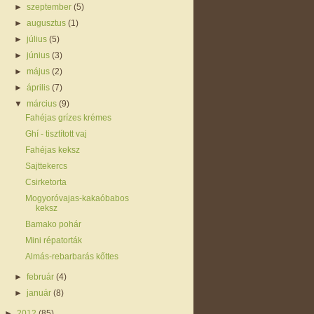
►
szeptember
(5)
►
augusztus
(1)
►
július
(5)
►
június
(3)
►
május
(2)
►
április
(7)
▼
március
(9)
Fahéjas grízes krémes
Ghí - tisztított vaj
Fahéjas keksz
Sajttekercs
Csirketorta
Mogyoróvajas-kakaóbabos
keksz
Bamako pohár
Mini répatorták
Almás-rebarbarás kőttes
►
február
(4)
►
január
(8)
►
2012
(85)