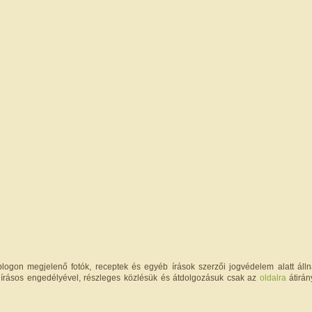
logon megjelenő fotók, receptek és egyéb írások szerzői jogvédelem alatt állna
írásos engedélyével, részleges közlésük és átdolgozásuk csak az
oldalra
átirán