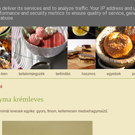
deliver its services and to analyze traffic. Your IP address and
formance and security metrics to ensure quality of service, ge
 abuse.
C-ben
tartalomjegyzék
tartósítás
hasznos
egyebek
pr
fő
yma krémleves
nimál levesek egyike: gyors, finom, kellemesen medvehagymaízű.