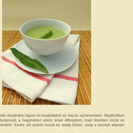
bb darabokra vágom és megfuttatom az olaj és vaj keverékén. Megtisztítom
burgonyát, a hagymához adom, kissé átforgatom, majd felesben vízzel és
felöntöm. Kevés sót szórok hozzá és addig főzöm, amíg a krumpli teljesen