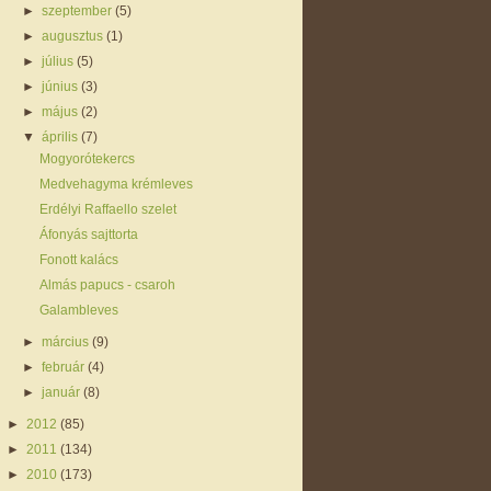
►
szeptember
(5)
►
augusztus
(1)
►
július
(5)
►
június
(3)
►
május
(2)
▼
április
(7)
Mogyorótekercs
Medvehagyma krémleves
Erdélyi Raffaello szelet
Áfonyás sajttorta
Fonott kalács
Almás papucs - csaroh
Galambleves
►
március
(9)
►
február
(4)
►
január
(8)
►
2012
(85)
►
2011
(134)
►
2010
(173)