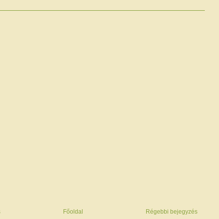
s
Főoldal
Régebbi bejegyzés