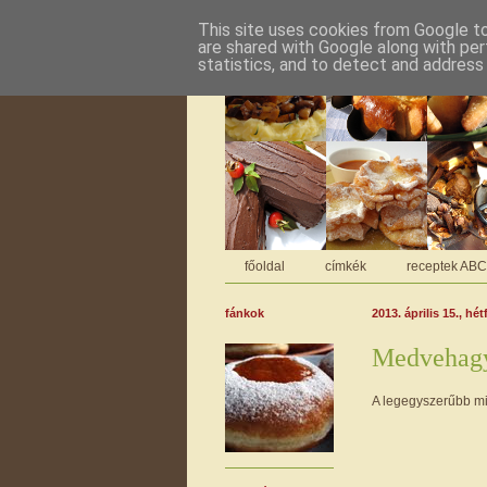
This site uses cookies from Google to 
are shared with Google along with per
statistics, and to detect and address
főoldal
címkék
receptek AB
fánkok
2013. április 15., hét
Medvehag
A legegyszerűbb mi