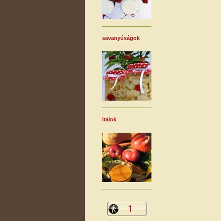
savanyúságok
italok