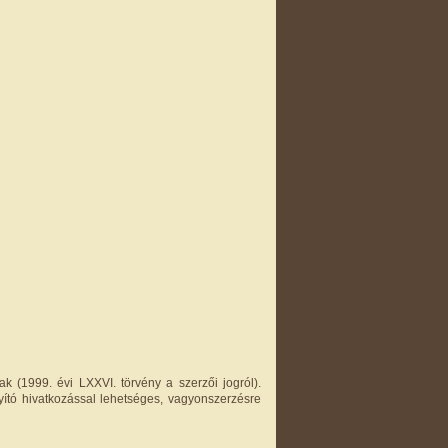
k (1999. évi LXXVI. törvény a szerzői jogról).
yító hivatkozással lehetséges, vagyonszerzésre