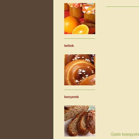
keltek
kenyerek
Újabb bejegyzé