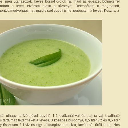
s, még utánasózok, kevés borsot őrölök rá, majd az egészet botmixerrel
orralom a levet, elzárom alatta a tűzhelyet. Beleszórom a megmosott,
laprított medvehagymát, majd ezzel együtt ismét pépesítem a levest. Kész is. :)
ál újhagyma (zöldjével együtt), 1-1 evőkanál vaj és olaj (a vaj kiváltható
m tartalmaz tejterméket a leves), 3 közepes burgonya, 0,5 liter víz és 0,5 liter
y összesen 1 l víz és egy zöldségleves kocka), kevés só, őrölt bors, ízlés