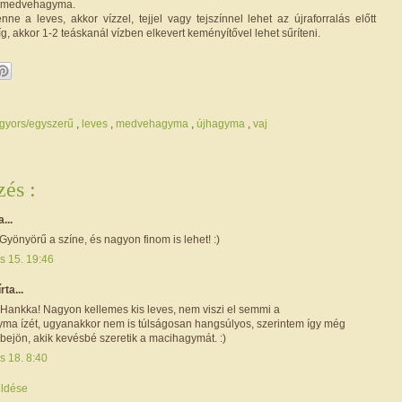
g medvehagyma.
ne a leves, akkor vízzel, tejjel vagy tejszínnel lehet az újraforralás előtt
íg, akkor 1-2 teáskanál vízben elkevert keményítővel lehet sűríteni.
gyors/egyszerű
,
leves
,
medvehagyma
,
újhagyma
,
vaj
és :
a...
Gyönyörű a színe, és nagyon finom is lehet! :)
is 15. 19:46
írta...
ankka! Nagyon kellemes kis leves, nem viszi el semmi a
a ízét, ugyanakkor nem is túlságosan hangsúlyos, szerintem így még
bejön, akik kevésbé szeretik a macihagymát. :)
is 18. 8:40
ldése