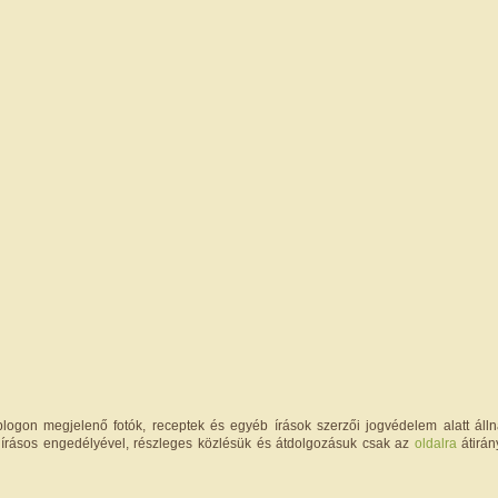
logon megjelenő fotók, receptek és egyéb írások szerzői jogvédelem alatt állna
írásos engedélyével, részleges közlésük és átdolgozásuk csak az
oldalra
átirán