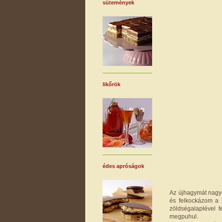
sütemények
likőrök
édes apróságok
Az újhagymát nagyo
és felkockázom a 
zöldségalaplével 
megpuhul.