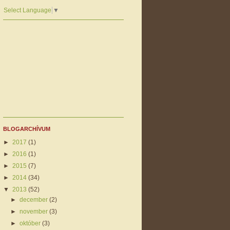
Select Language
▼
BLOGARCHÍVUM
►
2017
(1)
►
2016
(1)
►
2015
(7)
►
2014
(34)
▼
2013
(52)
►
december
(2)
►
november
(3)
►
október
(3)