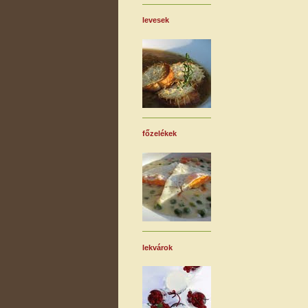
levesek
főzelékek
lekvárok