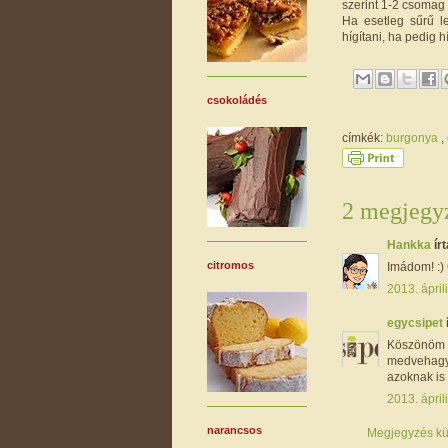
szerint 1-2 csoma
Ha esetleg sűrű len
hígítani, ha pedig h
csokoládés
címkék:
burgonya
,
2 megjegyz
Hankka
írt
citromos
Imádom! :) 
2013. ápril
egycsipet
Köszönöm H
medvehagym
azoknak is 
2013. ápril
narancsos
Megjegyzés kü