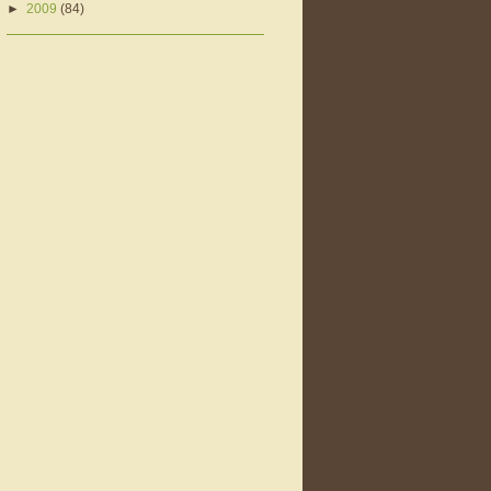
►
2009
(84)