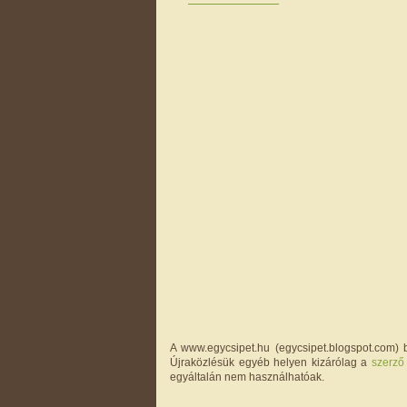
A www.egycsipet.hu (egycsipet.blogspot.com) b
Újraközlésük egyéb helyen kizárólag a
szerző
egyáltalán nem használhatóak.