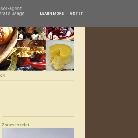
 user-agent
nerate usage
LEARN MORE
GOT IT
ofil
Zsuzsi szelet