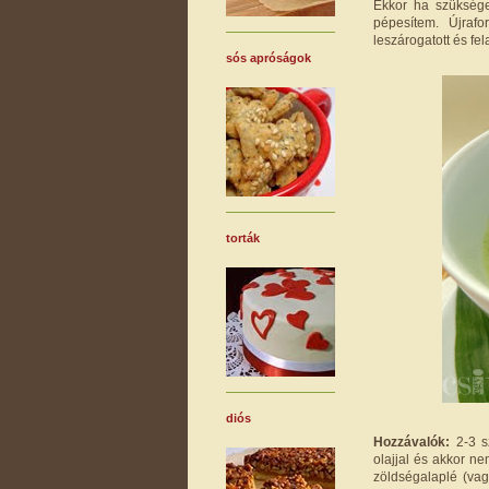
Ekkor ha szüksége
pépesítem. Újraf
leszárogatott és fe
sós apróságok
torták
diós
Hozzávalók:
2-3 sz
olajjal és akkor ne
zöldségalaplé (vag