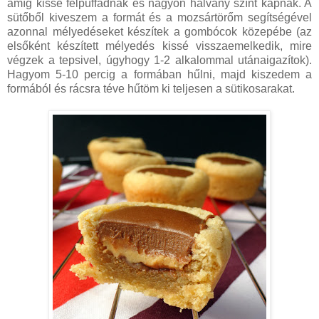
amíg kissé felpuffadnak és nagyon halvány színt kapnak. A
sütőből kiveszem a formát és a mozsártörőm segítségével
azonnal mélyedéseket készítek a gombócok közepébe (az
elsőként készített mélyedés kissé visszaemelkedik, mire
végzek a tepsivel, úgyhogy 1-2 alkalommal utánaigazítok).
Hagyom 5-10 percig a formában hűlni, majd kiszedem a
formából és rácsra téve hűtöm ki teljesen a sütikosarakat.