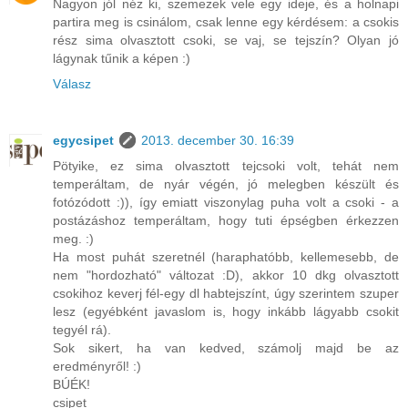
Nagyon jól néz ki, szemezek vele egy ideje, és a holnapi
partira meg is csinálom, csak lenne egy kérdésem: a csokis
rész sima olvasztott csoki, se vaj, se tejszín? Olyan jó
lágynak tűnik a képen :)
Válasz
egycsipet
2013. december 30. 16:39
Pötyike, ez sima olvasztott tejcsoki volt, tehát nem
temperáltam, de nyár végén, jó melegben készült és
fotózódott :)), így emiatt viszonylag puha volt a csoki - a
postázáshoz temperáltam, hogy tuti épségben érkezzen
meg. :)
Ha most puhát szeretnél (haraphatóbb, kellemesebb, de
nem "hordozható" változat :D), akkor 10 dkg olvasztott
csokihoz keverj fél-egy dl habtejszínt, úgy szerintem szuper
lesz (egyébként javaslom is, hogy inkább lágyabb csokit
tegyél rá).
Sok sikert, ha van kedved, számolj majd be az
eredményről! :)
BÚÉK!
csipet