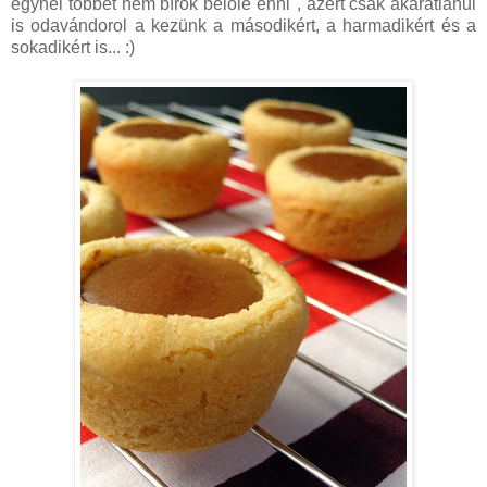
egynél többet nem bírok belőle enni", azért csak akaratlanul
is odavándorol a kezünk a másodikért, a harmadikért és a
sokadikért is... :)