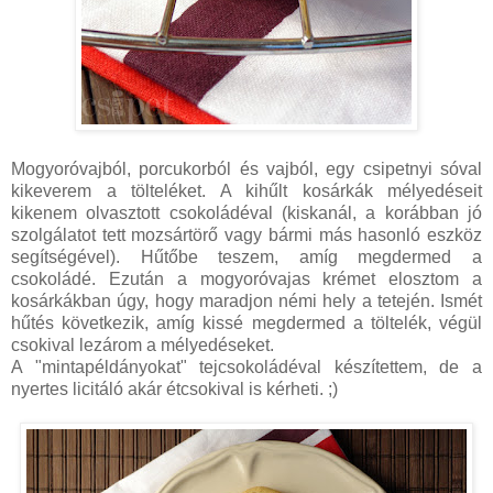
Mogyoróvajból, porcukorból és vajból, egy csipetnyi sóval
kikeverem a tölteléket. A kihűlt kosárkák mélyedéseit
kikenem olvasztott csokoládéval (kiskanál, a korábban jó
szolgálatot tett mozsártörő vagy bármi más hasonló eszköz
segítségével). Hűtőbe teszem, amíg megdermed a
csokoládé. Ezután a mogyoróvajas krémet elosztom a
kosárkákban úgy, hogy maradjon némi hely a tetején. Ismét
hűtés következik, amíg kissé megdermed a töltelék, végül
csokival lezárom a mélyedéseket.
A "mintapéldányokat" tejcsokoládéval készítettem, de a
nyertes licitáló akár étcsokival is kérheti. ;)