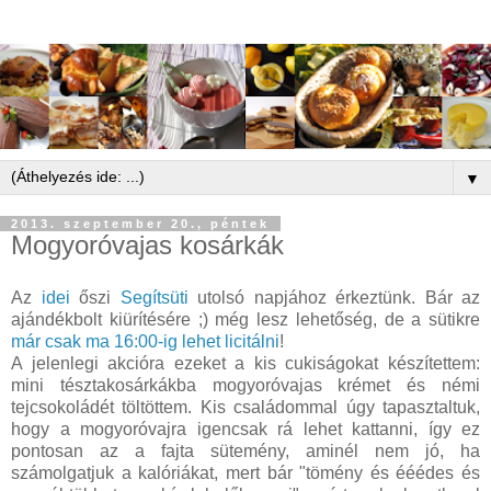
▼
2013. szeptember 20., péntek
Mogyoróvajas kosárkák
Az
idei
őszi
Segítsüti
utolsó napjához érkeztünk. Bár az
ajándékbolt kiürítésére ;) még lesz lehetőség, de a sütikre
már csak ma 16:00-ig lehet licitálni
!
A jelenlegi akcióra ezeket a kis cukiságokat készítettem:
mini tésztakosárkákba mogyoróvajas krémet és némi
tejcsokoládét töltöttem. Kis családommal úgy tapasztaltuk,
hogy a mogyoróvajra igencsak rá lehet kattanni, így ez
pontosan az a fajta sütemény, aminél nem jó, ha
számolgatjuk a kalóriákat, mert bár "tömény és ééédes és