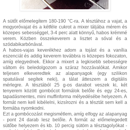
A sütőt előmelegítem 180-190 °C-ra. A tésztához a vajat, a
mogyoróvajat és a kétféle cukrot a mixer táljába mérem és
közepes sebességgel, 3-4 perc alatt könnyű, habos krémmé
verem. Közben összekeverem a lisztet a sóval és a
szódabikarbónával.
A habos-vajas keverékhez adom a tojást és a vanília
eszenciát és addig keverem továbbra is közepes fokozaton,
amíg elegyednek. Ekkor a mixert a legkisebb sebességre
váltom és beledolgozom a száraz hozzávalókat. Amikor
teljesen elkeveredtek az alapanyagok (egy szilikon
spatulával segítek neki), a tálat átteszem a digitális
mérlegre. A tésztából 25 g-os darabot veszek ki, két
tenyerem között gombócot formálok belőle és egy 24-es,
tapadásmentes, mini muffinforma mélyedésébe helyezem. A
formát nem kell kibélelni, kizsírozni és a tésztát sem kell a
formába nyomkodni.
Ezt a gombócozást megismétlem, amíg elfogy az alapanyag
- pont 24 darab lesz belőle. A formát az előmelegedett
sütőbe helyezem és kb. 10 percig sütöm a tésztagolyókat -