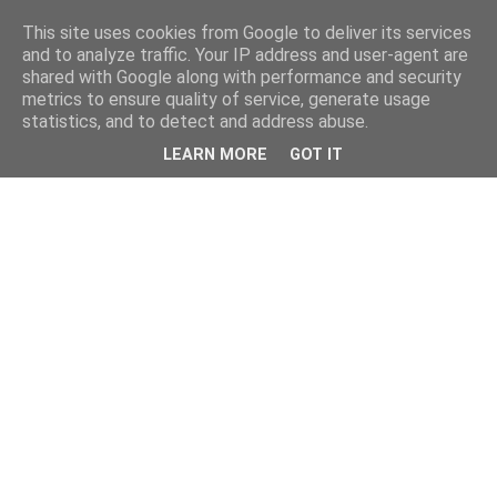
This site uses cookies from Google to deliver its services
and to analyze traffic. Your IP address and user-agent are
shared with Google along with performance and security
metrics to ensure quality of service, generate usage
statistics, and to detect and address abuse.
LEARN MORE
GOT IT