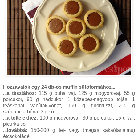
Hozzávalók egy 24 db-os muffin sütőformához...
...a tésztához:
115 g puha vaj, 125 g mogyoróvaj, 55 g
porcukor, 90 g nádcukor, 1 közepes-nagyobb tojás, 1
teáskanál vaníliakivonat, 160 g finomliszt, 3-4 g
szódabikarbóna, 3 g só;
...a töltelékhez:
100 g mogyoróvaj, 30 g porcukor, 15 g vaj,
picurka só;
...továbbá:
150-200 g tej- vagy (magas kakaótartalmú)
étcsokoládé.