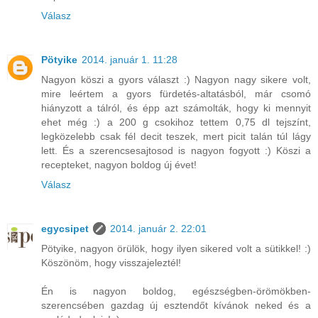
Válasz
Pötyike
2014. január 1. 11:28
Nagyon köszi a gyors választ :) Nagyon nagy sikere volt,
mire leértem a gyors fürdetés-altatásból, már csomó
hiányzott a tálról, és épp azt számolták, hogy ki mennyit
ehet még :) a 200 g csokihoz tettem 0,75 dl tejszínt,
legközelebb csak fél decit teszek, mert picit talán túl lágy
lett. És a szerencsesajtosod is nagyon fogyott :) Köszi a
recepteket, nagyon boldog új évet!
Válasz
egycsipet
2014. január 2. 22:01
Pötyike, nagyon örülök, hogy ilyen sikered volt a sütikkel! :)
Köszönöm, hogy visszajeleztél!
Én is nagyon boldog, egészségben-örömökben-
szerencsében gazdag új esztendőt kívánok neked és a