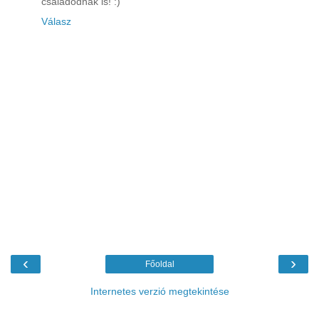
családodnak is! :)
Válasz
‹
›
Főoldal
Internetes verzió megtekintése