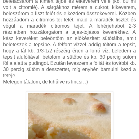
belefacsarom a kimért tejbe és elkeverem vele (kb. 80 ml
volt a citromlé). A sárgákhoz mérem a cukrot, kikeverem,
beleszórom a liszt felét és elkezdem összekeverni. Közben
hozzáadom a citromos tej felét, majd a maradék lisztet és
végül a maradék citromos tejet. A fehérjehabot 2-3
részletben hozzáforgatom a tejes-tojásos keverékhez. A
kész keveréket beleöntöm az előkészített sütőtálba, amit
beleteszek a tepsibe. A felforrt vízzel addig töltöm a tepsit,
hogy a tál kb. 1/3-1/2 részéig érjen a forró víz. Lefedem a
tepsit alufóliával, betolom a sütőbe és kb. 30 percig sütöm
fólia alatt a pudingot. Ezután leveszem a fóliát és további kb.
30 percig sütöm a desszertet, míg enyhén barnulni kezd a
teteje.
Melegen tálalom, de kihűlve is fincsi. ;)