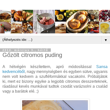
▼
2014. március 3., hétfő
Gőzölt citromos puding
A hétvégén készítettem, apró módosítással
Sansa
kedvencéből
, nagy mennyiségben és egyben sütve, ugyanis
nem volt kedvem a szufléformákkal vacakolni. Próbáljátok
ki, mert ez bizony egyike a legjobb citromos desszerteknek,
ráadásul kevés munkával tudtok csodát varázsolni a család
vagy a barátok elé. ;)