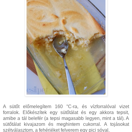
A sütőt előmelegítem 160 °C-ra, és vízforralóval vizet
forralok. Előkészítek egy sütőtálat és egy akkora tepsit,
amibe a tál belefér (a tepsi magasabb legyen, mint a tál). A
sütőtálat kivajazom és meghintem cukorral. A tojásokat
szétválasztom, a fehérjéket felverem egy pici sóval.