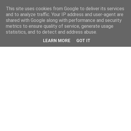
This site uses cookies from Google to deliver its services
and to analyze traffic. Your IP address and user-agent are
shared with Google along with performance and security
metrics to ensure quality of service, generate usage
statistics, and to detect and address abuse.
LEARN MORE
GOT IT