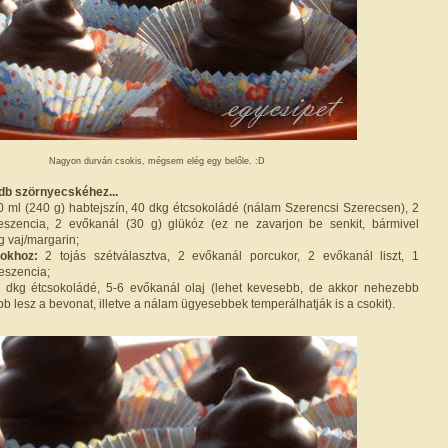
Nagyon durván csokis, mégsem elég egy belőle. :D
db szörnyecskéhez...
 ml (240 g) habtejszín, 40 dkg étcsokoládé (nálam Szerencsi Szerecsen), 2
 eszencia, 2 evőkanál (30 g) glükóz (ez ne zavarjon be senkit, bármivel
g vaj/margarin;
ngokhoz:
2 tojás szétválasztva, 2 evőkanál porcukor, 2 evőkanál liszt, 1
eszencia;
dkg étcsokoládé, 5-6 evőkanál olaj (lehet kevesebb, de akkor nehezebb
b lesz a bevonat, illetve a nálam ügyesebbek temperálhatják is a csokit).