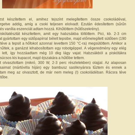
st készítettem el, amihez tejszínt melegítettem össze csokoládéval,
rgetve addig, amíg a csoki teljesen elolvadt. Ezután édesítettem (sűrűn
) és vanília eszenciát adtam hozzá. Kihűtöttem (hűtőszekrény).
skótatésztát készítettem, amit egy habzsákba töltöttem. Pici, kb. 2-3 cm
 gyártottam egy sütőpapírral bélelt tepsibe, majd előmelegített sütőben (190
téve a tepsit a hőfokot azonnal levettem 150 °C-ra) megsütöttem. Amikor a
hűltek, a ganázst kihabosítottam egy robotgéppel. A végeredmény egy elég
 lett, így hozzáadtam még 10 dkg lágy vajat. Habzsákból a piskótákra
úcsos kis kupacot, majd éjszakára a hűtőbe tettem.
 olvasztottam (mikró, 300 W, 2-3 perc részletekben) olajjal. Az alaposan
saimat (mártóvilla híján) egy bambusz sasliknyársra tűztem és ennek a
attam meg az olvasztott, de már nem meleg (!) csokoládéban. Rácsra téve
űtőbe.