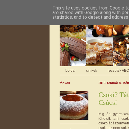
This site uses cookies from Google to 
are shared with Google along with per
statistics, and to detect and address
főoldal
címkék
receptek AB
fánkok
2010. február 8., hét
Csoki? Tát
Csúcs!
Míg én gyerekkor
jöhetett, ami cso
csokoládészörnyeteg
csokihoz nem sok k