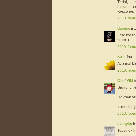
Thrini, kös
mi történhe
Köszönés n
2010. febru
duende
írta
Ezer köszön
sütik! :)
2010. febru
Kata
írta...
Azonnal kér
2010. febru
Chef Viki
í
Brühühü :-)
De csak azé
Istentelen jó
2010. febru
szepyke
ír
Tepsinek h