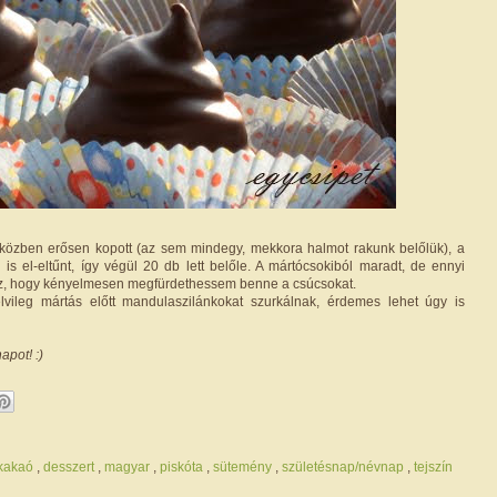
 közben erősen kopott (az sem mindegy, mekkora halmot rakunk belőlük), a
 is el-eltűnt, így végül 20 db lett belőle. A mártócsokiból maradt, de ennyi
oz, hogy kényelmesen megfürdethessem benne a csúcsokat.
lvileg mártás előtt mandulaszilánkokat szurkálnak, érdemes lehet úgy is
apot! :)
/kakaó
,
desszert
,
magyar
,
piskóta
,
sütemény
,
születésnap/névnap
,
tejszín