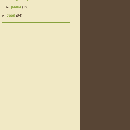
►
január
(19)
►
2009
(84)