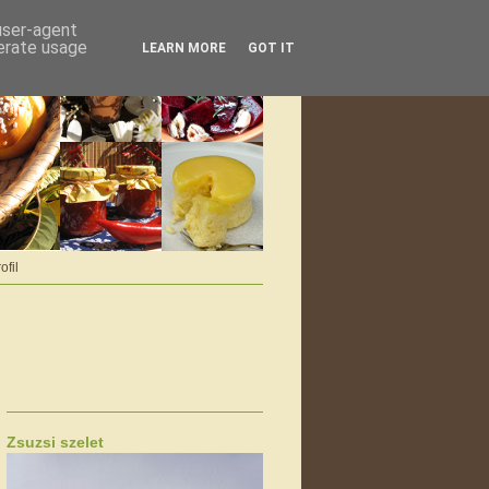
 user-agent
nerate usage
LEARN MORE
GOT IT
ofil
Zsuzsi szelet