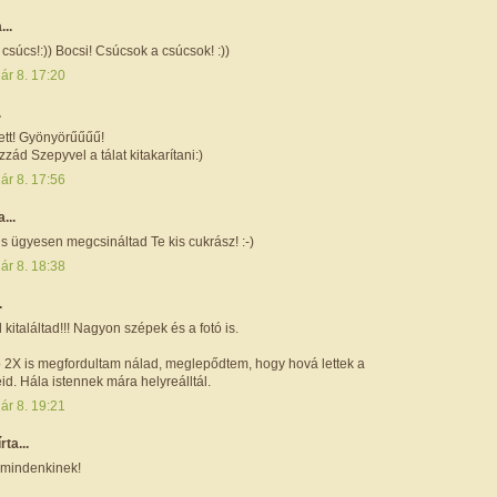
...
csúcs!:)) Bocsi! Csúcsok a csúcsok! :))
ár 8. 17:20
.
ett! Gyönyörűűűű!
ád Szepyvel a tálat kitakarítani:)
ár 8. 17:56
a...
s ügyesen megcsináltad Te kis cukrász! :-)
ár 8. 18:38
.
 kitaláltad!!! Nagyon szépek és a fotó is.
p 2X is megfordultam nálad, meglepődtem, hogy hová lettek a
d. Hála istennek mára helyreálltál.
ár 8. 19:21
írta...
mindenkinek!