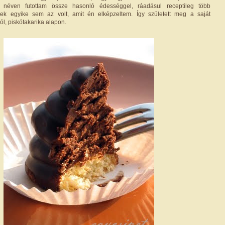
néven futottam össze hasonló édességgel, ráadásul receptileg több
yek egyike sem az volt, amit én elképzeltem. Így született meg a saját
l, piskótakarika alapon.