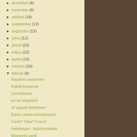
►
december
(8)
►
november
(6)
►
október
(18)
►
szeptember
(13)
►
augusztus
(13)
►
július
(12)
►
június
(23)
►
május
(22)
►
április
(14)
►
március
(16)
▼
február
(9)
Tejszínes eperleves
Rakott burgonya
Lencseleves
ez+az blogokról
Jó vagyok keltekben!
Epres-csokis krémdesszert
Csoki? Tátra? Csúcs!
Hamburger - tojásmentesen
Mogyorós parfé