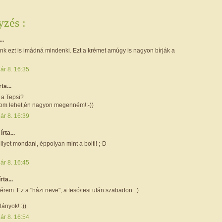
zés :
..
unk ezt is imádná mindenki. Ezt a krémet amúgy is nagyon bírják a
ár 8. 16:35
rta...
 a Tepsi?
om lehet,én nagyon megenném!:-))
ár 8. 16:39
e
írta...
lyet mondani, éppolyan mint a bolti! ;-D
ár 8. 16:45
írta...
érem. Ez a "házi neve", a tesó/tesi után szabadon. :)
ányok! :))
ár 8. 16:54