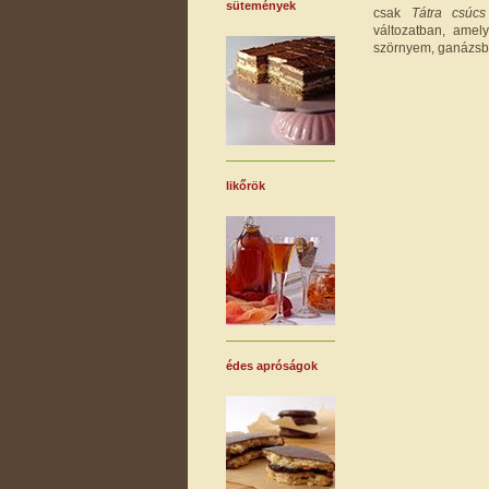
sütemények
csak
Tátra csúcs
változatban, amel
szörnyem, ganázsbó
likőrök
édes apróságok