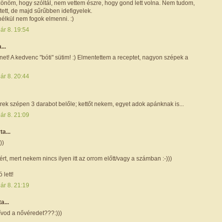
zönöm, hogy szóltál, nem vettem észre, hogy gond lett volna. Nem tudom,
tett, de majd sűrűbben idefigyelek.
élkül nem fogok elmenni. :)
ár 8. 19:54
...
et! A kedvenc "bóti" sütim! :) Elmentettem a receptet, nagyon szépek a
ár 8. 20:44
ek szépen 3 darabot belőle; kettőt nekem, egyet adok apánknak is...
ár 8. 21:09
rta...
))
rt, mert nekem nincs ilyen itt az orrom előtt/vagy a számban :-)))
 lett!
ár 8. 21:19
ta...
ívod a nővéredet???:)))