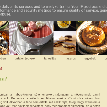
deliver its services and to analyze traffic. Your IP address and
formance and security metrics to ensure quality of service, ge
 abuse.
C-ben
tartalomjegyzék
tartósítás
hasznos
egyebek
pr
fő
ra?
omban a habos-krémes süteményekért rajongtam, a nővéremnek bármi
kis volt. Kedvence a nálunk -emlékeim szerint-
Csokicsúcs
néven futó
 volt. Akkoriban a fene sem értette, mit eszik rajta, főleg, hogy szerintem a
öze volt. Már egy ideje terveztem, hogy megpróbálom elkészíteni, de a neten