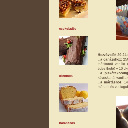
csokoládés
Hozzávalók 20-24 
...a ganázshoz:
250
teáskanál vanília
édesíthető) + 10 dk
...a piskótakoro
citromos
kávéskanál vanília 
...a mártáshoz:
14 
mártani és vastagab
narancsos