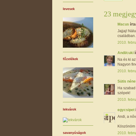
levesek
23 megjegy
Macus
írta.
Jajjaj! Nál
családban.
2010. febru
Andi/cuki
í
főzelékek
Na és ki az
Nagyon fin
2010. febru
Sütis nén
Ha szabad i
szépek!
2010. febru
lekvárok
egycsipet
Andi, a nőv
Köszönöm l
savanyúságok
2010. febru