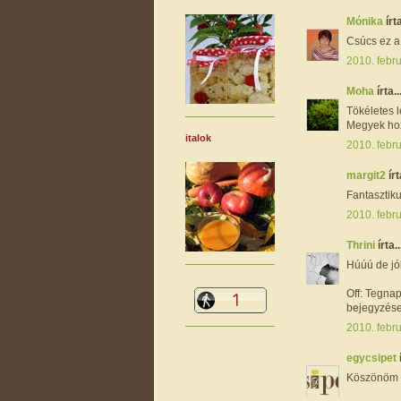
Mónika
írta
Csúcs ez a 
2010. febru
Moha
írta..
Tökéletes l
Megyek hozz
italok
2010. febru
margit2
írt
Fantasztiku
2010. febru
Thrini
írta..
Húúú de jól
Off: Tegna
bejegyzései
2010. febru
egycsipet
Köszönöm 