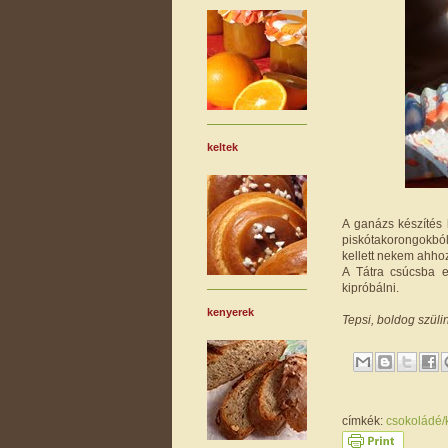
keltek
A ganázs készítés
piskótakorongokból
kellett nekem ahh
A Tátra csúcsba e
kipróbálni.
kenyerek
Tepsi, boldog szülin
címkék:
csokoládé