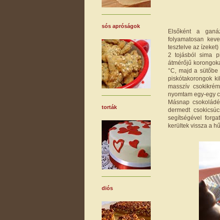
sós apróságok
Elsőként a ganáz
folyamatosan keve
tesztelve az ízeket
2 tojásból sima pi
átmérőjű korongokat
°C, majd a sütőbe 
piskótakorongok ki
masszív csokikrém
nyomtam egy-egy cs
Másnap csokoládét
torták
dermedt csokicsúc
segítségével forg
kerültek vissza a h
diós