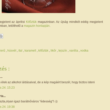
gjelent az áprilisi
Kifőztük
magazinban. Az újság mindkét eddig megjelent
mban, letölthető a
magazin honlapján
.
zerű
,
húsvét
,
ital
,
karamell
,
kifőztük
,
likőr
,
tejszín
,
vanília
,
vodka
és :
...
élek az alkohol áldásaival, de a kép magáért beszél, hogy biztos isteni
is 24. 15:23
rta...
zta,olyan igazi barátnőváros "édesség"!:-))
is 24. 19:38