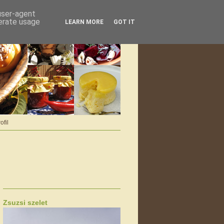
 user-agent
nerate usage
LEARN MORE
GOT IT
ofil
Zsuzsi szelet