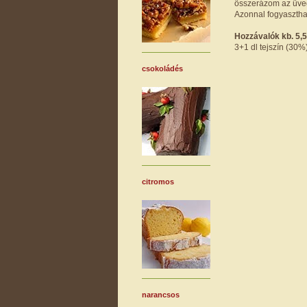
összerázom az üve
Azonnal fogyasztha
Hozzávalók kb. 5,5
3+1 dl tejszín (30%),
csokoládés
citromos
narancsos