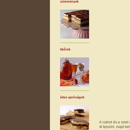
sütemények
likőrök
édes apróságok
A cukrot és a vize
dl tejszínt, majd b