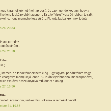
.
m egy karamellkrémet (holnap post), és azon gondolkodtam, hogy a
i kellene legközelebb hagynom. Ez a te "vizes" verziód jobban tetszik.
ekelne, hogy mennyire lesz sűrű.... Pl. torta lapba krémnek tudnám
is 24. 20:33
ó! Mestermű!!!!
egkóstolnám...
is 24. 21:10
írta...
k! :)
ű, krémes, de tortakrémnek nem elég. Egy fagyira, pohárkrémre vagy
a csorgatva mondjuk jó lenne. :)) Talán tejszínhabbal/mascarponéval,
i kis fixálóval összekutyulva működhet a dolog.
is 27. 16:56
írta...
m lett, köszönöm, szilveszteri itókának is remekül bevált.
mber 31. 19:55