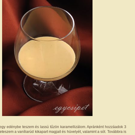
t egy edénybe teszem és lassú tűzön karamellizálom. Apránként hozzáadok 3
eleteszem a vaníliarúd kikapart magjait és hüvelyét, valamint a sót. Továbbra is