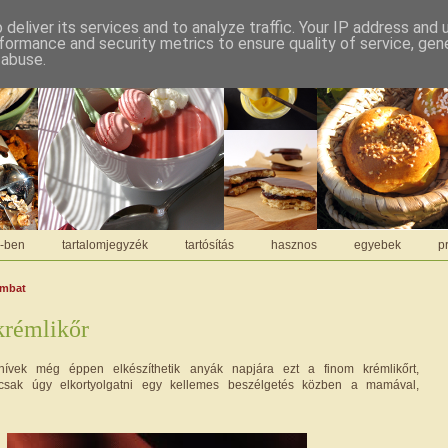
deliver its services and to analyze traffic. Your IP address and
formance and security metrics to ensure quality of service, ge
 abuse.
C-ben
tartalomjegyzék
tartósítás
hasznos
egyebek
pr
zombat
krémlikőr
-hívek még éppen elkészíthetik anyák napjára ezt a finom krémlikőrt,
csak úgy elkortyolgatni egy kellemes beszélgetés közben a mamával,