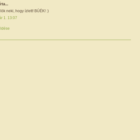
írta...
lök neki, hogy ízlett! BÚÉK! :)
r 1. 13:07
ldése