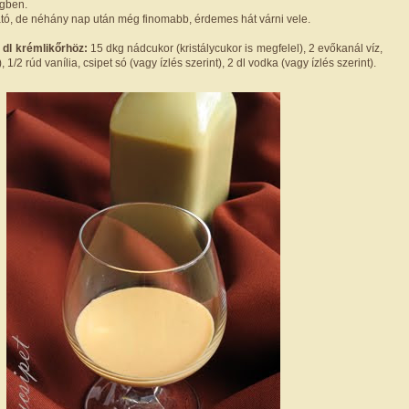
gben.
tó, de néhány nap után még finomabb, érdemes hát várni vele.
 dl krémlikőrhöz:
15 dkg nádcukor (kristálycukor is megfelel), 2 evőkanál víz,
 1/2 rúd vanília, csipet só (vagy ízlés szerint), 2 dl vodka (vagy ízlés szerint).