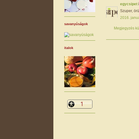
egycsipet
Szuper, örü
2016. januá
savanyúságok
Megjegyzés kü
italok