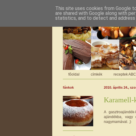
This site uses cookies from Google to 
are shared with Google along with per
statistics, and to detect and address
főoldal
címkék
receptek AB
fánkok
2010. április 24., s
Karamell-
A gasztroajándék
ajándékba, vagy 
nagymamával. ;)