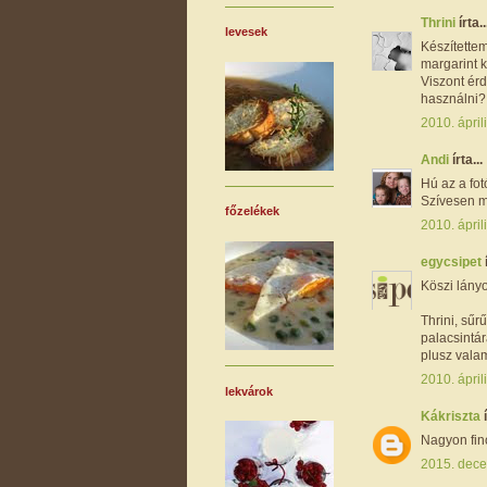
Thrini
írta..
levesek
Készítette
margarint k
Viszont érd
használni?
2010. ápril
Andi
írta...
Hú az a fot
Szívesen m
főzelékek
2010. ápril
egycsipet
Köszi lányo
Thrini, sűr
palacsintár
plusz valam
2010. ápril
lekvárok
Kákriszta
Nagyon fino
2015. dece