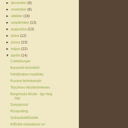
►
december
(8)
►
november
(6)
►
október
(18)
►
szeptember
(13)
►
augusztus
(13)
►
július
(12)
►
június
(23)
►
május
(22)
▼
április
(14)
Csirkeburger
Karamell-krémlikőr
Fahéjhabos madártej
Rozsos fehérkenyér
Tejszínes ribizlikrémleves
Burgonyás tészta - így meg
úgy
Szepypuszi
Rizspuding
Szárazbabfőzelék
Kifőztük másodszor is!