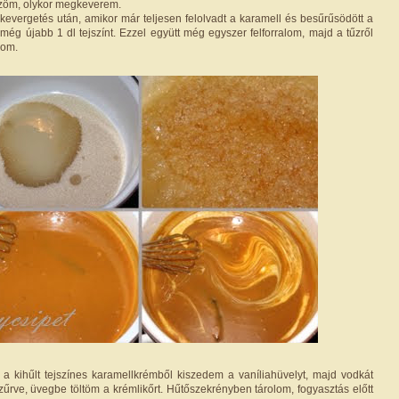
őzöm, olykor megkeverem.
s-kevergetés után, amikor már teljesen felolvadt a karamell és besűrűsödött a
még újabb 1 dl tejszínt. Ezzel együtt még egyszer felforralom, majd a tűzről
yom.
el a kihűlt tejszínes karamellkrémből kiszedem a vaníliahüvelyt, majd vodkát
zűrve, üvegbe töltöm a krémlikőrt. Hűtőszekrényben tárolom, fogyasztás előtt