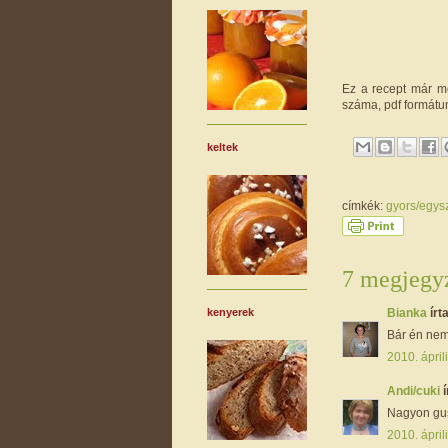
Ez a recept már me
száma, pdf formátu
keltek
címkék:
gyors/egys
7 megjegyz
Bianka
írta
kenyerek
Bár én nem 
2010. ápril
Andi/cuki
í
Nagyon gus
2010. ápril