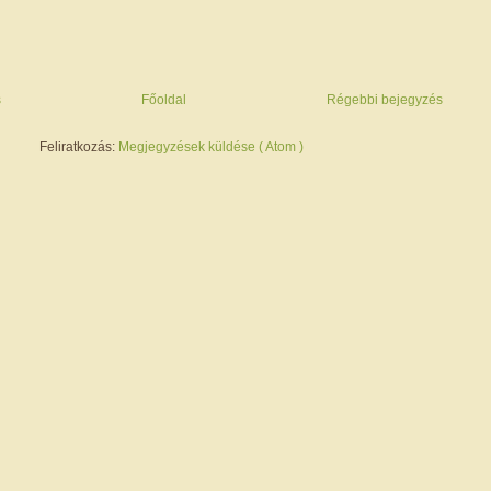
s
Főoldal
Régebbi bejegyzés
Feliratkozás:
Megjegyzések küldése ( Atom )