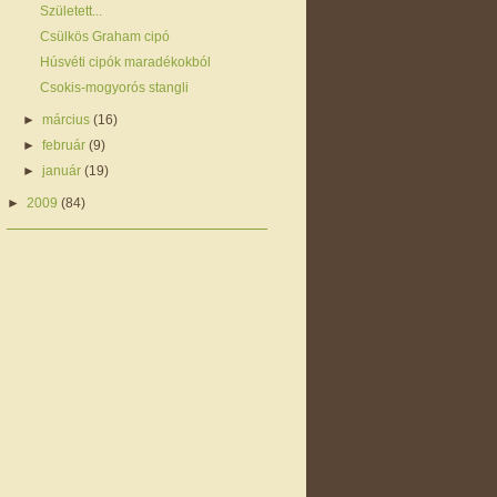
Született...
Csülkös Graham cipó
Húsvéti cipók maradékokból
Csokis-mogyorós stangli
►
március
(16)
►
február
(9)
►
január
(19)
►
2009
(84)