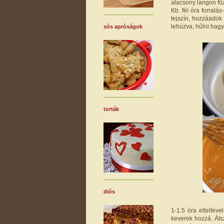
alacsony lángon f
Kb. fél óra forralá
tejszín, hozzáadok 
lehúzva, hűlni hag
sós apróságok
torták
diós
1-1,5 óra elteltév
keverek hozzá. Áts