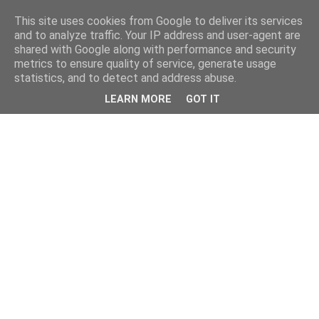
This site uses cookies from Google to deliver its services
and to analyze traffic. Your IP address and user-agent are
shared with Google along with performance and security
metrics to ensure quality of service, generate usage
statistics, and to detect and address abuse.
LEARN MORE
GOT IT