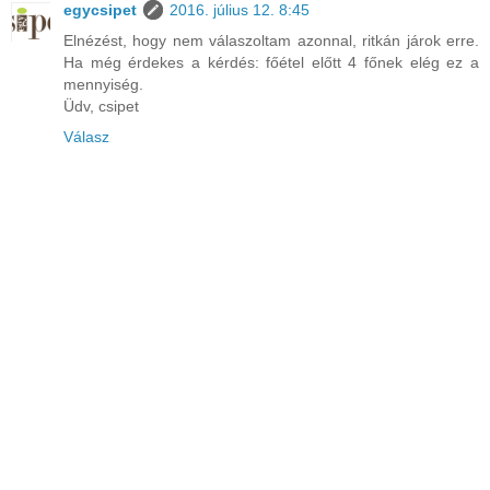
egycsipet
2016. július 12. 8:45
Elnézést, hogy nem válaszoltam azonnal, ritkán járok erre.
Ha még érdekes a kérdés: főétel előtt 4 főnek elég ez a
mennyiség.
Üdv, csipet
Válasz