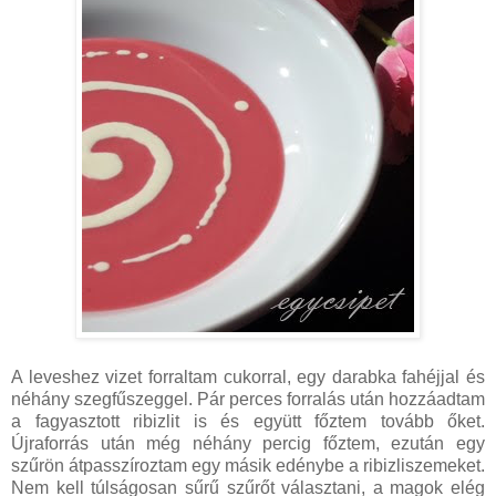
A leveshez vizet forraltam cukorral, egy darabka fahéjjal és
néhány szegfűszeggel. Pár perces forralás után hozzáadtam
a fagyasztott ribizlit is és együtt főztem tovább őket.
Újraforrás után még néhány percig főztem, ezután egy
szűrön átpasszíroztam egy másik edénybe a ribizliszemeket.
Nem kell túlságosan sűrű szűrőt választani, a magok elég