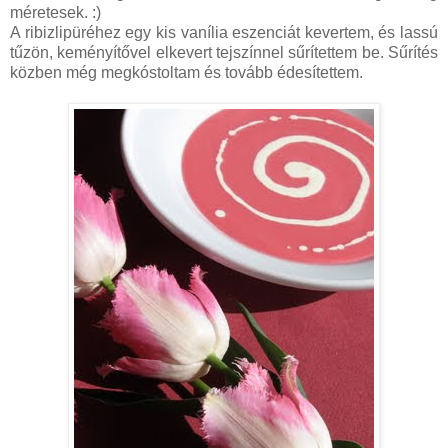
méretesek. :)
A ribizlipüréhez egy kis vanília eszenciát kevertem, és lassú
tűzön, keményítővel elkevert tejszínnel sűrítettem be. Sűrítés
közben még megkóstoltam és tovább édesítettem.