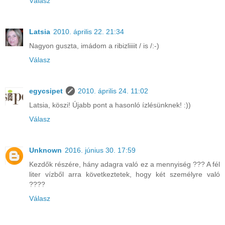
Válasz
Latsia
2010. április 22. 21:34
Nagyon guszta, imádom a ribizliiiit / is /:-)
Válasz
egycsipet
2010. április 24. 11:02
Latsia, köszi! Újabb pont a hasonló ízlésünknek! :))
Válasz
Unknown
2016. június 30. 17:59
Kezdők részére, hány adagra való ez a mennyiség ??? A fél
liter vízből arra következtetek, hogy két személyre való
????
Válasz