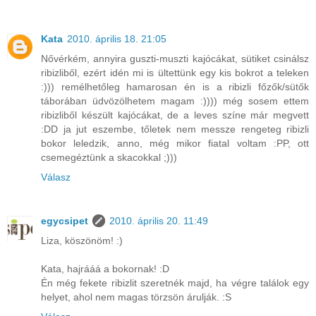
Kata
2010. április 18. 21:05
Nővérkém, annyira guszti-muszti kajócákat, sütiket csinálsz
ribizliből, ezért idén mi is ültettünk egy kis bokrot a teleken
:))) remélhetőleg hamarosan én is a ribizli főzők/sütők
táborában üdvözölhetem magam :)))) még sosem ettem
ribizliből készült kajócákat, de a leves színe már megvett
:DD ja jut eszembe, tőletek nem messze rengeteg ribizli
bokor leledzik, anno, még mikor fiatal voltam :PP, ott
csemegéztünk a skacokkal ;)))
Válasz
egycsipet
2010. április 20. 11:49
Liza, köszönöm! :)
Kata, hajrááá a bokornak! :D
Én még fekete ribizlit szeretnék majd, ha végre találok egy
helyet, ahol nem magas törzsön árulják. :S