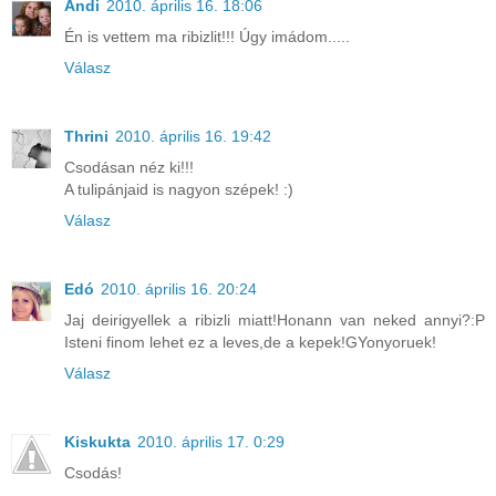
Andi
2010. április 16. 18:06
Én is vettem ma ribizlit!!! Úgy imádom.....
Válasz
Thrini
2010. április 16. 19:42
Csodásan néz ki!!!
A tulipánjaid is nagyon szépek! :)
Válasz
Edó
2010. április 16. 20:24
Jaj deirigyellek a ribizli miatt!Honann van neked annyi?:P
Isteni finom lehet ez a leves,de a kepek!GYonyoruek!
Válasz
Kiskukta
2010. április 17. 0:29
Csodás!