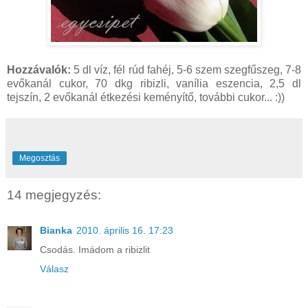
Hozzávalók:
5 dl víz, fél rúd fahéj, 5-6 szem szegfűszeg, 7-8
evőkanál cukor, 70 dkg ribizli, vanília eszencia, 2,5 dl
tejszín, 2 evőkanál étkezési keményítő, további cukor... :))
Megosztás
14 megjegyzés:
Bianka
2010. április 16. 17:23
Csodás. Imádom a ribizlit
Válasz