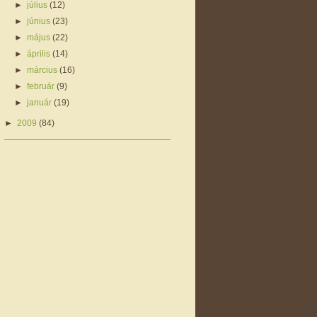
►
július
(12)
►
június
(23)
►
május
(22)
►
április
(14)
►
március
(16)
►
február
(9)
►
január
(19)
►
2009
(84)