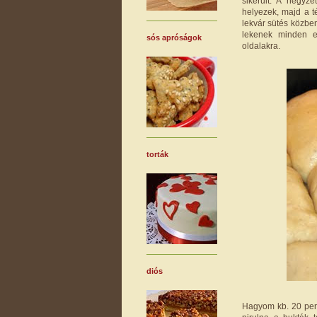
sikerült. A négyze
helyezek, majd a t
lekvár sütés közben
lekenek minden e
sós apróságok
oldalakra.
torták
diós
Hagyom kb. 20 per