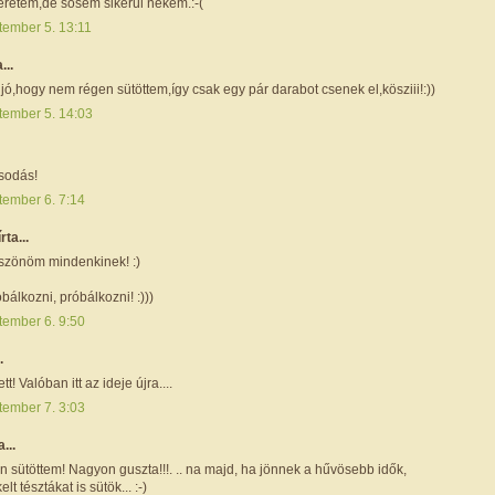
retem,de sosem sikerül nekem.:-(
tember 5. 13:11
...
ó,hogy nem régen sütöttem,így csak egy pár darabot csenek el,kösziii!:))
tember 5. 14:03
sodás!
tember 6. 7:14
írta...
szönöm mindenkinek! :)
óbálkozni, próbálkozni! :)))
tember 6. 9:50
.
tt! Valóban itt az ideje újra....
tember 7. 3:03
a...
 sütöttem! Nagyon guszta!!!. .. na majd, ha jönnek a hűvösebb idők,
elt tésztákat is sütök... :-)