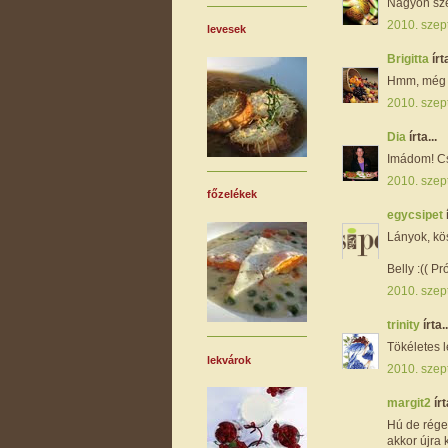
Nagyon sze
2010. szep
levesek
Brigitta
írta
Hmm, még j
2010. szep
Dia
írta...
Imádom! C
2010. szep
főzelékek
egycsipet
Lányok, kö
Belly :(( Pr
2010. szep
trinity
írta..
Tökéletes le
lekvárok
2010. szep
margit2
írt
Hú de régen
akkor újra k