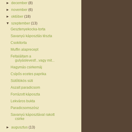
►
december
(8)
►
november
(6)
►
október
(18)
▼
szeptember
(13)
Gesztenyekocka-torta
Savanyú káposztás tészta
Csokitorta
Muffin alaprecept
Feltaláltam a
gulyáslevest!...vagy mit...
Hagymás csirkemáj
Csípős ecetes paprika
Sütőtökös süti
Aszalt paradicsom
Forrázott káposzta
Lekváros bukta
Paradicsomszósz
Savanyú káposztával rakott
csirke
►
augusztus
(13)