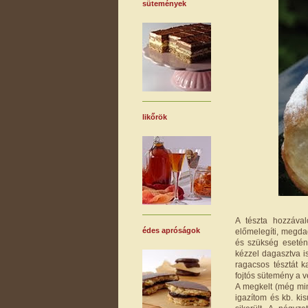
sütemények
likőrök
A tészta hozzáva
édes apróságok
előmelegíti, megda
és szükség esetén
kézzel dagasztva is
ragacsos tésztát 
fojtós sütemény a 
A megkelt (még min
igazítom és kb. k