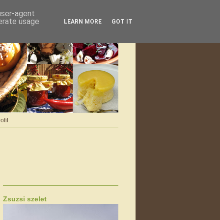
 user-agent
nerate usage
LEARN MORE
GOT IT
ofil
Zsuzsi szelet