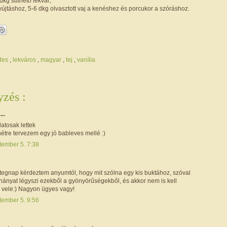
dkg süthető lekvár;
nyújtáshoz, 5-6 dkg olvasztott vaj a kenéshez és porcukor a szóráshoz.
édes
,
lekváros
,
magyar
,
tej
,
vanília
zés :
...
atosak lettek
hétre tervezem egy jó bableves mellé :)
tember 5. 7:38
tegnap kérdeztem anyumtól, hogy mit szólna egy kis buktához, szóval
hányat légyszi ezekből a gyönyörűségekből, és akkor nem is kell
vele:) Nagyon ügyes vagy!
tember 5. 9:56