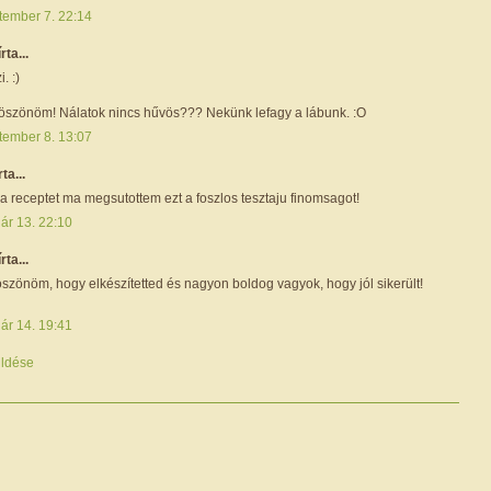
tember 7. 22:14
írta...
i. :)
köszönöm! Nálatok nincs hűvös??? Nekünk lefagy a lábunk. :O
tember 8. 13:07
rta...
 receptet ma megsutottem ezt a foszlos tesztaju finomsagot!
ár 13. 22:10
írta...
öszönöm, hogy elkészítetted és nagyon boldog vagyok, hogy jól sikerült!
ár 14. 19:41
ldése