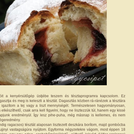
lóit a kenyérsütőgép üstjébe teszem és tésztaprogramra kapcsolom. Ez
gasztja és meg is keleszti a tésztát. Dagasztás közben rá-ránézek a tésztára
 igazítom a tej vagy a liszt mennyiségét. Természetesen hagyományosan,
 elkészíthető, csak arra kell figyelni, hogy ne lisztezzük túl, hanem egy kissé
kapjunk eredményül. Így lesz pihe-puha, még másnap is kellemes, és nem
végeredmény.
dig ragacsos) tésztát alaposan lisztezett deszkára borítom, majd gombócba
isujjnyi vastagságúra nyújtom. Egyforma négyzetekre vágom, most éppen 18