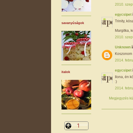
2010. szep
egycsipet
Trinity, kösz
savanyúságok
Margitka, 
2010. szep
Unknown
í
Koszonom a
2014. febru
egycsipet
italok
Ilona, én k
:)
2014. febru
Megjegyzés kü