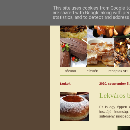
This site uses cookies from Google to 
are shared with Google along with per
statistics, and to detect and address
főoldal
címkék
receptek AB
fánkok
2010. szeptember 5.
Lekváros 
Ez is egy éppen ak
tésztájú finomság
sütemény, most ép