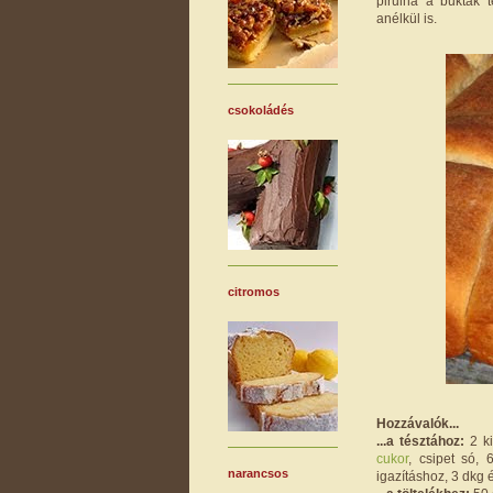
pirulna a bukták 
anélkül is.
csokoládés
citromos
Hozzávalók...
...a tésztához:
2 ki
cukor
, csipet só,
narancsos
igazításhoz, 3 dkg é