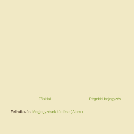
s
Főoldal
Régebbi bejegyzés
Feliratkozás:
Megjegyzések küldése ( Atom )