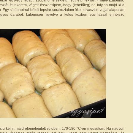
tekre egy-egy adag, szobahőmérsékletű, süthető lekvárt (Hitler-szalonna)
észtát feltekerem, végeit összecsípem, hogy (lehetőleg) ne folyjon majd ki a
. Egy sütőpapírral bélelt tepsire sorakoztatom őket, olvasztott vajjal alaposan
gyes darabot, különösen figyelve a kelés közben egymással érintkező
cig kelni, majd előmelegített sütőben, 170-180 °C-on megsütöm. Ha nagyon