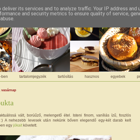
deliver its services and to analyze traffic. Your IP address and
formance and security metrics to ensure quality of service, ge
 abuse.
C-ben
tartalomjegyzék
tartósítás
hasznos
egyebek
pr
, vasárnap
bukta
tuálissá vált, borúűző, melengető étel. Isteni finom, vaníliás ízű, foszlós
. :) A nehezebb levesek után nekünk bőven elegendő egy-két darab kelt
pen egy
jókait
követett.