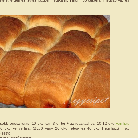
teteje, érdemes sütés közben letakarni. Finom porcukorral megszórva, és
sebb egész tojás, 10 dkg vaj, 3 dl tej + az igazításhoz, 10-12 dkg
vaníliás
 60 dkg kenyérliszt (BL80 vagy 20 dkg rétes- és 40 dkg finomliszt) + az
lesztő;