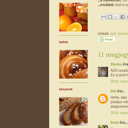
...a töltelékhez:
50 
...továbbá:
liszt a 
címkék:
kelt
,
kelt-
keltek
11 megjegy
Bianka
írta
ÁÁÁ csodál
Én is jövő 
2010. szep
kenyerek
Ildy
írta...
Hehe, épp 
postázz né
dolgoznom 
2010. szep
Belly
írta...