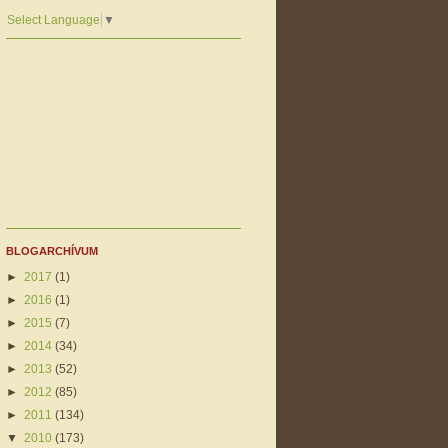
Select Language
▼
BLOGARCHÍVUM
►
2017
(1)
►
2016
(1)
►
2015
(7)
►
2014
(34)
►
2013
(52)
►
2012
(85)
►
2011
(134)
▼
2010
(173)