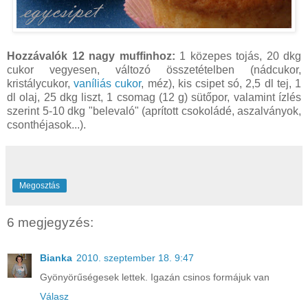
Hozzávalók 12 nagy muffinhoz:
1 közepes tojás, 20 dkg
cukor vegyesen, változó összetételben (nádcukor,
kristálycukor,
vaníliás cukor
, méz), kis csipet só, 2,5 dl tej, 1
dl olaj, 25 dkg liszt, 1 csomag (12 g) sütőpor, valamint ízlés
szerint 5-10 dkg "belevaló" (aprított csokoládé, aszalványok,
csonthéjasok...).
Megosztás
6 megjegyzés:
Bianka
2010. szeptember 18. 9:47
Gyönyörűségesek lettek. Igazán csinos formájuk van
Válasz