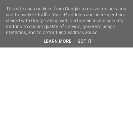
This site uses cookies from Google to deliver its services
and to analyze traffic. Your IP address and user-agent are
shared with Google along with performance and security
metrics to ensure quality of service, generate usage
statistics, and to detect and address abuse.
LEARN MORE
GOT IT