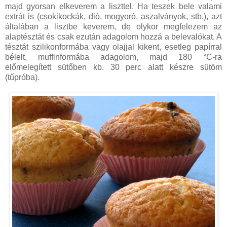
majd gyorsan elkeverem a liszttel. Ha teszek bele valami
extrát is (csokikockák, dió, mogyoró, aszalványok, stb.), azt
általában a lisztbe keverem, de olykor megfelezem az
alaptésztát és csak ezután adagolom hozzá a belevalókat. A
tésztát szilikonformába vagy olajjal kikent, esetleg papírral
bélelt, muffinformába adagolom, majd 180 °C-ra
előmelegített sütőben kb. 30 perc alatt készre sütöm
(tűpróba).