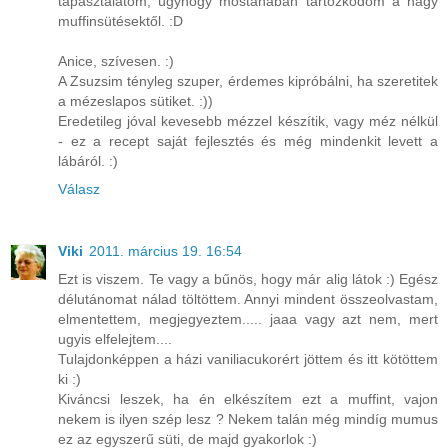
tapasztalatom, úgyhogy mostanában tartózkodom a nagy
muffinsütésektől. :D
Anice, szívesen. :)
A Zsuzsim tényleg szuper, érdemes kipróbálni, ha szeretitek
a mézeslapos sütiket. :))
Eredetileg jóval kevesebb mézzel készítik, vagy méz nélkül
- ez a recept saját fejlesztés és még mindenkit levett a
lábáról. :)
Válasz
Viki
2011. március 19. 16:54
Ezt is viszem. Te vagy a bűnös, hogy már alig látok :) Egész
délutánomat nálad töltöttem. Annyi mindent összeolvastam,
elmentettem, megjegyeztem..... jaaa vagy azt nem, mert
ugyis elfelejtem....
Tulajdonképpen a házi vaniliacukorért jöttem és itt kötöttem
ki :)
Kiváncsi leszek, ha én elkészítem ezt a muffint, vajon
nekem is ilyen szép lesz ? Nekem talán még mindíg mumus
ez az egyszerű süti, de majd gyakorlok :)