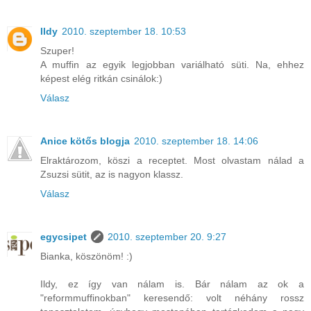
Ildy
2010. szeptember 18. 10:53
Szuper!
A muffin az egyik legjobban variálható süti. Na, ehhez
képest elég ritkán csinálok:)
Válasz
Anice kötős blogja
2010. szeptember 18. 14:06
Elraktározom, köszi a receptet. Most olvastam nálad a
Zsuzsi sütit, az is nagyon klassz.
Válasz
egycsipet
2010. szeptember 20. 9:27
Bianka, köszönöm! :)
Ildy, ez így van nálam is. Bár nálam az ok a
"reformmuffinokban" keresendő: volt néhány rossz