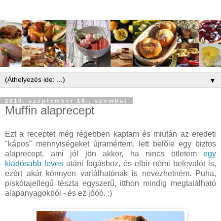
▼
2010. szeptember 18., szombat
Muffin alaprecept
Ezt a receptet még régebben kaptam és miután az eredeti
"kápos" mennyiségeket újramértem, lett belőle egy biztos
alaprecept, ami jól jön akkor, ha nincs ötletem
egy
kiadósabb leves
utáni fogáshoz, és elbír némi belevalót is,
ezért akár könnyen variálhatónak is nevezhetném. Puha,
piskótajellegű tészta egyszerű, itthon mindig megtalálható
alapanyagokból - és ez jóóó. :)