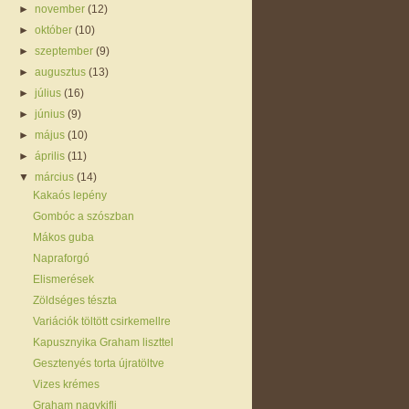
►
november
(12)
►
október
(10)
►
szeptember
(9)
►
augusztus
(13)
►
július
(16)
►
június
(9)
►
május
(10)
►
április
(11)
▼
március
(14)
Kakaós lepény
Gombóc a szószban
Mákos guba
Napraforgó
Elismerések
Zöldséges tészta
Variációk töltött csirkemellre
Kapusznyika Graham liszttel
Gesztenyés torta újratöltve
Vizes krémes
Graham nagykifli