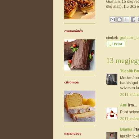
Graham, 15 dkg rét
dkg alatt), 1,5 dkg é
csokoládés
címkék:
graham
,
jo
13 megjegy
Tücsök B
Mostanában
citromos
barátságot 
szívesen fo
2011. márc
Ami
írta...
Pont nekem
2011. márc
Bianka
írta
narancsos
Igazán töké