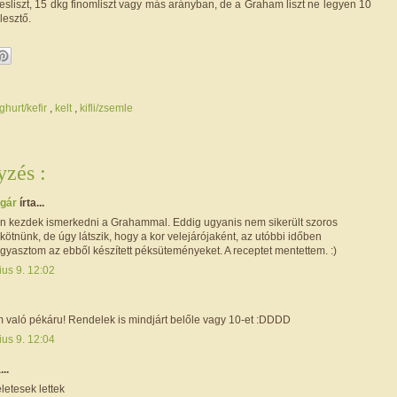
esliszt, 15 dkg finomliszt vagy más arányban, de a Graham liszt ne legyen 10
lesztő.
ghurt/kefir
,
kelt
,
kifli/zsemle
zés :
ogár
írta...
 kezdek ismerkedni a Grahammal. Eddig ugyanis nem sikerült szoros
kötnünk, de úgy látszik, hogy a kor velejárójaként, az utóbbi időben
gyasztom az ebből készített péksüteményeket. A receptet mentettem. :)
ius 9. 12:02
 való pékáru! Rendelek is mindjárt belőle vagy 10-et :DDDD
ius 9. 12:04
...
letesek lettek