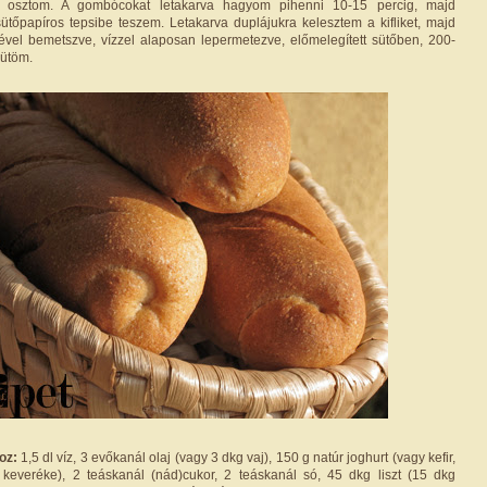
 osztom. A gombócokat letakarva hagyom pihenni 10-15 percig, majd
őpapíros tepsibe teszem. Letakarva duplájukra kelesztem a kifliket, majd
ével bemetszve, vízzel alaposan lepermetezve, előmelegített sütőben, 200-
sütöm.
oz:
1,5 dl víz, 3 evőkanál olaj (vagy 3 dkg vaj), 150 g natúr joghurt (vagy kefir,
l keveréke), 2 teáskanál (nád)cukor, 2 teáskanál só, 45 dkg liszt (15 dkg