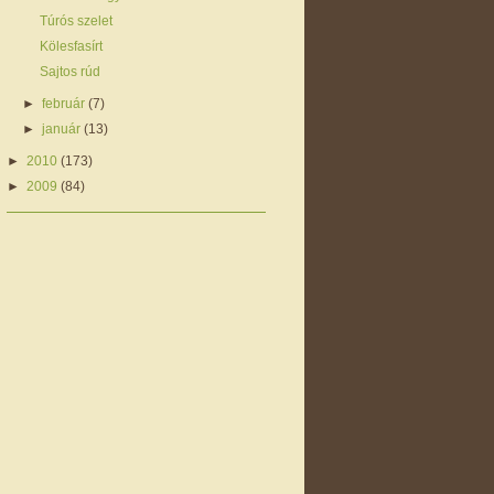
Túrós szelet
Kölesfasírt
Sajtos rúd
►
február
(7)
►
január
(13)
►
2010
(173)
►
2009
(84)