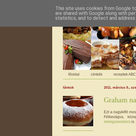
This site uses cookies from Google to 
are shared with Google along with per
statistics, and to detect and address
főoldal
címkék
receptek AB
fánkok
2011. március 9., sz
Graham na
Ezt a nagykiflit mo
Félbevágva, köz
melegszendvics
is.