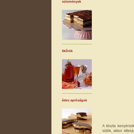
sütemények
likőrök
édes apróságok
A tészta kenyérsü
sütök, akkor áttes