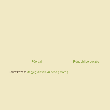
s
Főoldal
Régebbi bejegyzés
Feliratkozás:
Megjegyzések küldése ( Atom )