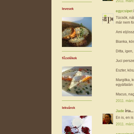
2011. márc
levesek
egycsipet
Tücsök, ná
már nem for
Ami eljöss
Bianka, kö
Ditta, igen
főzelékek
Juci persze
Eszter, köszi
Margitka, 
egyáltalán 
Macus, nagy
2011. márc
lekvárok
Jade
írta...
En is, en i
2011. márci