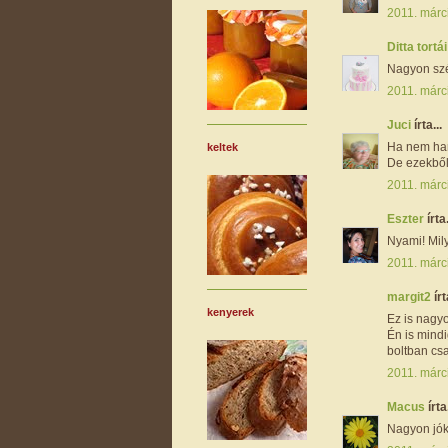
2011. márc
Ditta tortá
Nagyon szé
2011. márc
Juci
írta...
Ha nem hara
keltek
De ezekből 
2011. márc
Eszter
írta.
Nyami! Mily
2011. márc
margit2
írt
kenyerek
Ez is nagyon
Én is mindi
boltban cs
2011. márc
Macus
írta.
Nagyon jókor