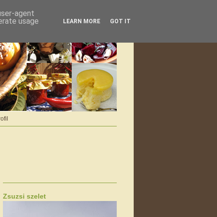
 user-agent
nerate usage
LEARN MORE
GOT IT
ofil
Zsuzsi szelet