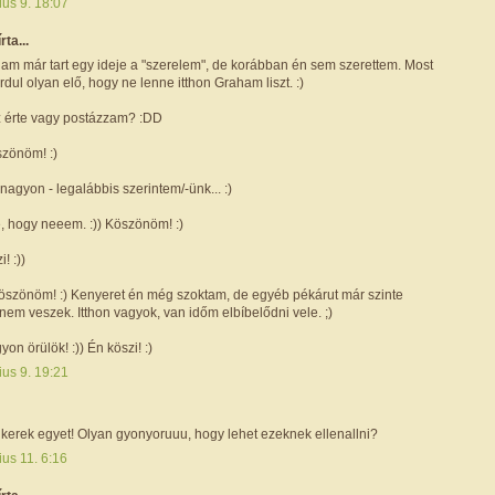
ius 9. 18:07
írta...
lam már tart egy ideje a "szerelem", de korábban én sem szerettem. Most
dul olyan elő, hogy ne lenne itthon Graham liszt. :)
z érte vagy postázzam? :DD
szönöm! :)
, nagyon - legalábbis szerintem/-ünk... :)
, hogy neeem. :)) Köszönöm! :)
! :))
köszönöm! :) Kenyeret én még szoktam, de egyéb pékárut már szinte
nem veszek. Itthon vagyok, van időm elbíbelődni vele. ;)
on örülök! :)) Én köszi! :)
ius 9. 19:21
s kerek egyet! Olyan gyonyoruuu, hogy lehet ezeknek ellenallni?
us 11. 6:16