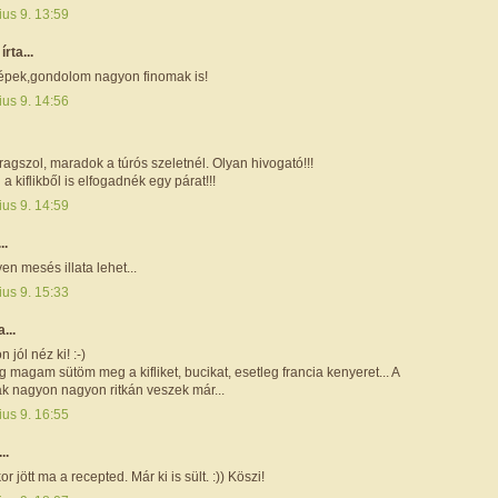
ius 9. 13:59
i
írta...
pek,gondolom nagyon finomak is!
ius 9. 14:56
gszol, maradok a túrós szeletnél. Olyan hivogató!!!
a kiflikből is elfogadnék egy párat!!!
ius 9. 14:59
..
en mesés illata lehet...
ius 9. 15:33
a...
 jól néz ki! :-)
g magam sütöm meg a kifliket, bucikat, esetleg francia kenyeret... A
ak nagyon nagyon ritkán veszek már...
ius 9. 16:55
..
 jött ma a recepted. Már ki is sült. :)) Köszi!