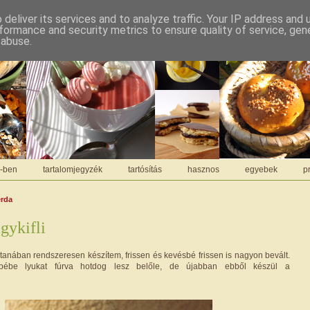
deliver its services and to analyze traffic. Your IP address and
formance and security metrics to ensure quality of service, ge
 abuse.
C-ben
tartalomjegyzék
tartósítás
hasznos
egyebek
pr
erda
gykifli
stanában rendszeresen készítem, frissen és kevésbé frissen is nagyon bevált.
epébe lyukat fúrva hotdog lesz belőle, de újabban ebből készül a