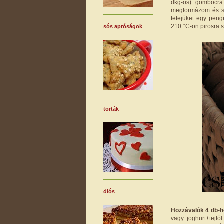
dkg-os) gombócra
megformázom és süt
tetejüket egy peng
210 °C-on pirosra 
sós apróságok
torták
diós
Hozzávalók 4 db-h
vagy joghurt+tejfö