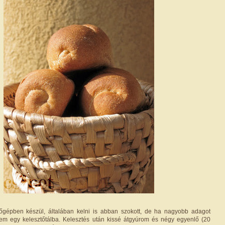
tőgépben készül, általában kelni is abban szokott, de ha nagyobb adagot
zem egy kelesztőtálba. Kelesztés után kissé átgyúrom és négy egyenlő (20