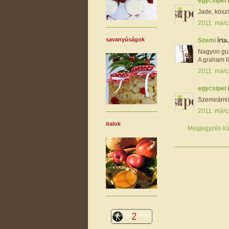
egycsipet
Jade, kösz
2011. márc
savanyúságok
Szemi
írta.
Nagyon gus
A graham li
2011. márc
egycsipet
Szemirámisz
2011. márc
italok
Megjegyzés kü