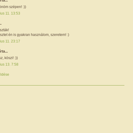
írta...
önöm szépen! :))
ius 11. 13:53
..
zták!
sztet én is gyakran használom, szeretem! :)
ius 11. 23:17
írta...
, köszi! :))
ius 13. 7:58
ldése