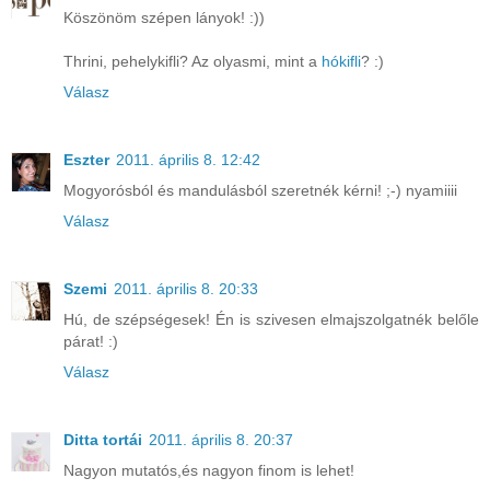
Köszönöm szépen lányok! :))
Thrini, pehelykifli? Az olyasmi, mint a
hókifli
? :)
Válasz
Eszter
2011. április 8. 12:42
Mogyorósból és mandulásból szeretnék kérni! ;-) nyamiiii
Válasz
Szemi
2011. április 8. 20:33
Hú, de szépségesek! Én is szivesen elmajszolgatnék belőle
párat! :)
Válasz
Ditta tortái
2011. április 8. 20:37
Nagyon mutatós,és nagyon finom is lehet!