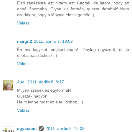
Első ránézésre azt hittem azt sütöttél, de látom, hogy ez
annál finomabb. Olyan kis formás, guszta darabok! Nem
csodálom, hogy a lányaid eleszegették! :)
Válasz
margit2
2011. április 7. 19:52
Én mindegyiket megkóstolnám! Tényleg egyszerű, és jó
ötlet a nasizáshoz! :-)
Válasz
Juci
2011. április 8. 8:17
Milyen szépek és egyformák!
Guszták nagyon!
Ha itt lenne most az a teli doboz...:)
Válasz
egycsipet
2011. április 8. 12:09