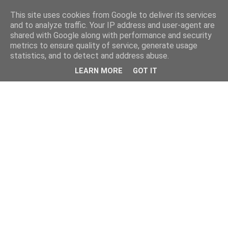
This site uses cookies from Google to deliver its services
and to analyze traffic. Your IP address and user-agent are
shared with Google along with performance and security
metrics to ensure quality of service, generate usage
statistics, and to detect and address abuse.
LEARN MORE
GOT IT