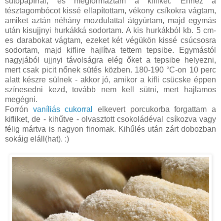
sütőpapírral, és megformáztam a kifliket. Ehhez a
tésztagombócot kissé ellapítottam, vékony csíkokra vágtam,
amiket aztán néhány mozdulattal átgyúrtam, majd egymás
után kisujjnyi hurkákká sodortam. A kis hurkákból kb. 5 cm-
es darabokat vágtam, ezeket két végükön kissé csúcsosra
sodortam, majd kiflire hajlítva tettem tepsibe. Egymástól
nagyjából ujjnyi távolságra elég őket a tepsibe helyezni,
mert csak picit nőnek sütés közben. 180-190 °C-on 10 perc
alatt készre sülnek - akkor jó, amikor a kifli csücske éppen
színesedni kezd, tovább nem kell sütni, mert hajlamos
megégni.
Forrón
vaníliás cukorral
elkevert porcukorba forgattam a
kifliket, de - kihűtve - olvasztott csokoládéval csíkozva vagy
félig mártva is nagyon finomak. Kihűlés után zárt dobozban
sokáig eláll(hat). :)