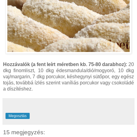
Hozzávalók (a fent leírt méretben kb. 75-80 darabhoz):
20
dkg finomliszt, 10 dkg édesmandula/dió/mogyoró, 10 dkg
vaj/margarin, 7 dkg porcukor, késhegynyi sütőpor, egy egész
tojás, továbbá ízlés szerint vaníliás porcukor vagy csokoládé
a díszítéshez.
Megosztás
15 megjegyzés: