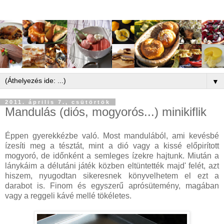
▼
2011. április 7., csütörtök
Mandulás (diós, mogyorós...) minikiflik
Éppen gyerekkézbe való. Most mandulából, ami kevésbé
ízesíti meg a tésztát, mint a dió vagy a kissé előpirított
mogyoró, de időnként a semleges ízekre hajtunk. Miután a
lánykáim a délutáni játék közben eltüntették majd' felét, azt
hiszem, nyugodtan sikeresnek könyvelhetem el ezt a
darabot is. Finom és egyszerű aprósütemény, magában
vagy a reggeli kávé mellé tökéletes.