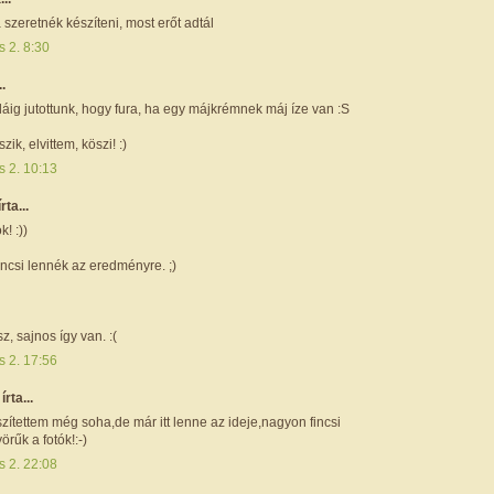
 szeretnék készíteni, most erőt adtál
s 2. 8:30
..
áig jutottunk, hogy fura, ha egy májkrémnek máj íze van :S
szik, elvittem, köszi! :)
s 2. 10:13
írta...
! :))
ncsi lennék az eredményre. ;)
, sajnos így van. :(
s 2. 17:56
i
írta...
ítettem még soha,de már itt lenne az ideje,nagyon fincsi
örűk a fotók!:-)
s 2. 22:08