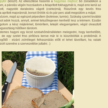
pytől
(köszi!). Az elkészítése hasonló a
hagymás májhoz
: bő zsiradékon a
, a párolás végén hozzáadom a felaprított fokhagymát is, majd erre kerül az
ított, nagyobb darabokra vágott (csirke)máj. Rászórok egy kevés friss
a aprított majoránnát, borsot őrölök rá és pár perc alatt megsütöm a májat.
ózom, majd az egészet pépesítem (botmixer, turmix). Szükség szerint további
dékot adok hozzá, annyit, amivel tetszőlegesen kenhető lesz a krémem. Ezután
agolom a kész májkrémet, tömörítem, tetejét elegyengetem, végül olvasztott
fogyasztásig hűtőben tárolom.
érdemes hagyni egy kicsit szobahőmérsékleten melegedni, hogy kenhetőbb,
de egy szelet friss pirítósra kenve már ki is küszöböltük a problémát. A
gőtől - elzáró zsírréteget felhasználás előtt el lehet távolítani, ha valaki
írt szeretne a szervezetébe juttatni. :)