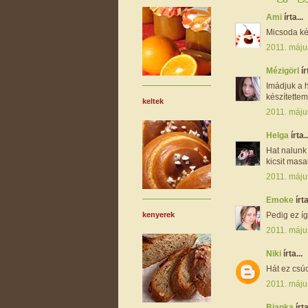
Ami
írta...
Micsoda kép
2011. máju
Mézigörl
ír
Imádjuk a h
készítettem
keltek
2011. máju
Helga
írta..
Hat nalunk
kicsit masa
2011. máju
Emoke
írta
Pedig ez íg
kenyerek
2011. máju
Niki
írta...
Hát ez csú
2011. máju
Bianka
írta