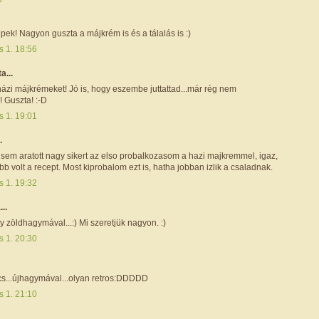
ek! Nagyon guszta a májkrém is és a tálalás is :)
s 1. 18:56
ta...
ázi májkrémeket! Jó is, hogy eszembe juttattad...már rég nem
! Guszta! :-D
s 1. 19:01
.
 sem aratott nagy sikert az elso probalkozasom a hazi majkremmel, igaz,
bb volt a recept. Most kiprobalom ezt is, hatha jobban izlik a csaladnak.
s 1. 19:32
...
y zöldhagymával...:) Mi szeretjük nagyon. :)
s 1. 20:30
cs...újhagymával...olyan retros:DDDDD
s 1. 21:10
...