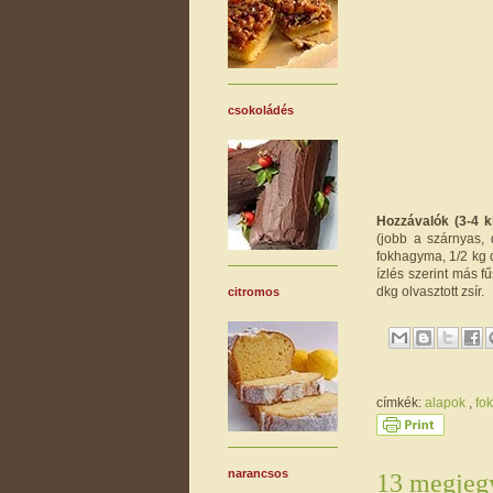
csokoládés
Hozzávalók (3-4 k
(jobb a szárnyas, d
fokhagyma, 1/2 kg c
ízlés szerint más f
dkg olvasztott zsír.
citromos
címkék:
alapok
,
fo
narancsos
13 megjegy