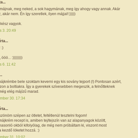
ta...
A májnak, meg neked, a sok hagymának, meg így ahogy vagy annak. Akár
 akár nem. Én így szeretlek, ilyen májjal!:)))))
 kész vagyok.
s 3. 20:49
írta...
 :)
ööö... :))))))))
s 6. 11:42
..
ájkrémbe bele szoktam keverni egy kis sovány tejport (!) Pontosan azért,
zon a boltiakra. Így a gyerekek szívesebben megeszik, a felnőtteknek
még elég májízű marad.
mber 30. 17:34
írta...
zönöm szépen az ötletet, feltétlenül tesztelni fogom!
ájkrém recept is, amiben tej/tejszín van az alapanyagok között,
asonló okból kifolyólag, de még nem próbáltam ki, viszont most
 kezdő löketet hozzá. :)
mber 31. 10:02