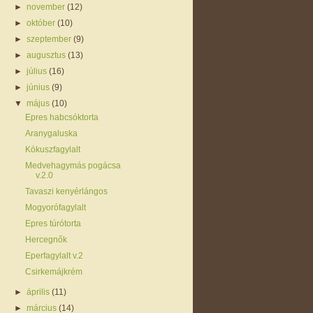
►
november
(12)
►
október
(10)
►
szeptember
(9)
►
augusztus
(13)
►
július
(16)
►
június
(9)
▼
május
(10)
Epres habcsóktorta
Aranygaluska
Kókuszfagylalt
Medvehagymás pogácsa
v.2.0
Tavaszi kenyérlángos
Mogyorófagylalt
Epres túrótorta
Hercegnők
Eperfagylalt v.2
Csirkemájkrém
►
április
(11)
►
március
(14)