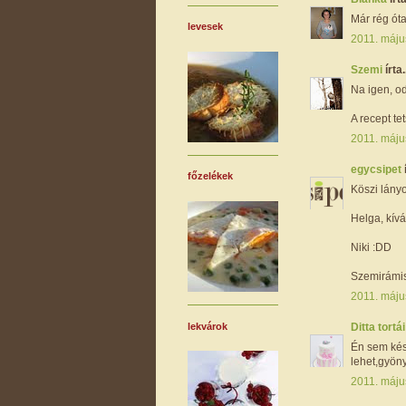
Már rég óta
levesek
2011. máju
Szemi
írta.
Na igen, od
A recept tet
2011. máju
egycsipet
főzelékek
Köszi lányok
Helga, kívá
Niki :DD
Szemirámisz
2011. máju
lekvárok
Ditta tortá
Én sem kész
lehet,gyöny
2011. máju