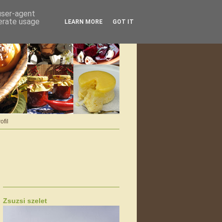
 user-agent
nerate usage
LEARN MORE
GOT IT
ofil
Zsuzsi szelet