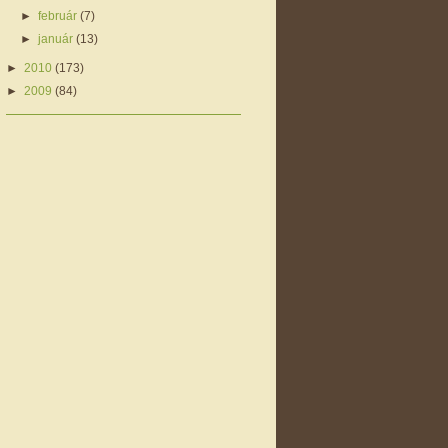
►
február
(7)
►
január
(13)
►
2010
(173)
►
2009
(84)