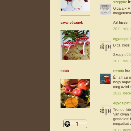
szepyke
ír
Gigalájk! 
megjelensz,
Azt hiszem
savanyúságok
2011. máju
egycsipet
Ditta, köszi!
Szepy, ööö, 
2011. máju
italok
trendo
írta.
Én a házi m
hogy hajaz
meg azért 
2012. dece
egycsipet
Trendo, kös
Van olyan m
gondolom h
megadtad a
2012. dece