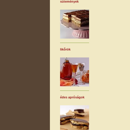
sütemények
likőrök
édes apróságok