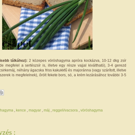
isebb tálkához):
2 közepes vöröshagyma apróra kockázva, 10-12 dkg zsír
e megfelel a sertészsír is, illetve egy része vajjal kiváltható), 3-4 gerezd
sirkemáj, néhány ágacska friss kakukkfű és majoránna (vagy szárított, illetve
űszerek is megfelelnek), őrölt fekete bors, só, a krém lezárásához további 3-5
khagyma
,
kence
,
magyar
,
máj
,
reggeli/vacsora
,
vöröshagyma
zés :