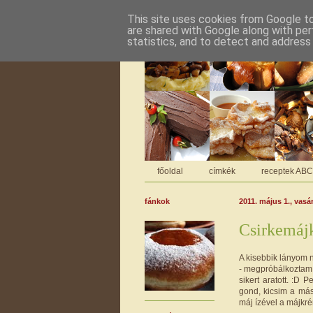
This site uses cookies from Google to 
are shared with Google along with per
statistics, and to detect and address
főoldal
címkék
receptek AB
fánkok
2011. május 1., vasá
Csirkemáj
A kisebbik lányom n
- megpróbálkoztam 
sikert aratott. :D 
gond, kicsim a más
máj ízével a májkré