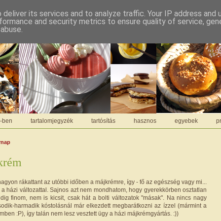
deliver its services and to analyze traffic. Your IP address and
formance and security metrics to ensure quality of service, ge
 abuse.
C-ben
tartalomjegyzék
tartósítás
hasznos
egyebek
pr
rnap
krém
agyon rákattant az utóbbi időben a májkrémre, így - fő az egészség vagy mi...
a házi változattal. Sajnos azt nem mondhatom, hogy gyerekkörben osztatlan
Pedig finom, nem is kicsit, csak hát a bolti változatok "másak". Na nincs nagy
odik-harmadik kóstolásnál már elkezdett megbarátkozni az ízzel (mármint a
mben :P), így talán nem lesz vesztett ügy a házi májkrémgyártás. :))