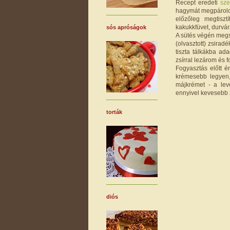
Recept eredeti
sze
hagymát megpárolom
előzőleg megtiszt
kakukkfüvet, durvár
sós apróságok
A sütés végén megs
(olvasztott) zsira
tiszta tálkákba ad
zsírral lezárom és 
Fogyasztás előtt 
krémesebb legyen, 
májkrémet - a leve
ennyivel kevesebb zs
torták
diós