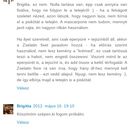
Brigitta, ez nem. Nulla tartása van, épp csak annyira van
fixálva, hogy ne folyjon le a tetejéről :) - ha a felvágott
szeletet nézed, azon látszik, hogy nagyon laza, nem bírná
el a piskótát a tetején. A mascarpone nem tudom, mennyit
javít rajta, én nagyon ritkán használom.
Ha ilyet szeretnél, ami csak eperpüré + tejszínből áll, akkor
a Zselatin fixet javaslom hozzá - ha előírás szerint
használod, nem lesz kemény a "krémed", ez csak tartóssá
teszi a habot, nem engedi összeesni. Viszont mérd le az
eperpürét is, a tejszínt is, és add össze a kettő térfogatát. A
Zselatin fixre rá van írva, hogy hány dl-hez mennyit kell
tenni belőle - ezt vedd alapul. Nyugi, nem lesz kemény :),
de így elbírja majd a tetején is a piskótát.
Válasz
Brigitta
2012. május 16. 19:10
Köszönöm szépen,ki fogom próbálni.
Válasz