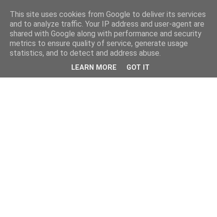
This site uses cookies from Google to deliver its services
and to analyze traffic. Your IP address and user-agent are
shared with Google along with performance and security
metrics to ensure quality of service, generate usage
statistics, and to detect and address abuse.
LEARN MORE
GOT IT