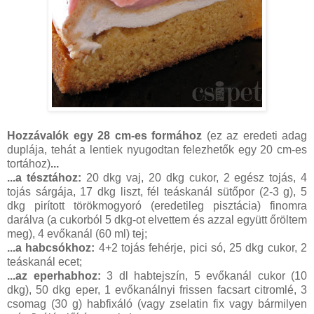
Hozzávalók egy 28 cm-es formához
(ez az eredeti adag
duplája, tehát a lentiek nyugodtan felezhetők egy 20 cm-es
tortához)
...
...a tésztához:
20 dkg vaj, 20 dkg cukor, 2 egész tojás, 4
tojás sárgája, 17 dkg liszt, fél teáskanál sütőpor (2-3 g), 5
dkg pirított törökmogyoró (eredetileg pisztácia) finomra
darálva (a cukorból 5 dkg-ot elvettem és azzal együtt őröltem
meg), 4 evőkanál (60 ml) tej;
...a habcsókhoz:
4+2 tojás fehérje, pici só, 25 dkg cukor, 2
teáskanál ecet;
...az eperhabhoz:
3 dl habtejszín, 5 evőkanál cukor (10
dkg), 50 dkg eper, 1 evőkanálnyi frissen facsart citromlé, 3
csomag (30 g) habfixáló (vagy zselatin fix vagy bármilyen