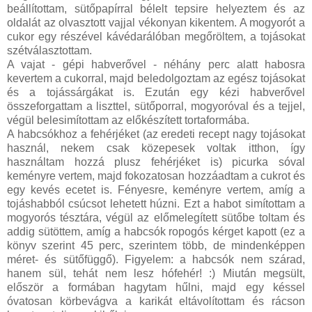
beállítottam, sütőpapírral bélelt tepsire helyeztem és az
oldalát az olvasztott vajjal vékonyan kikentem. A mogyorót a
cukor egy részével kávédarálóban megőröltem, a tojásokat
szétválasztottam.
A vajat - gépi habverővel - néhány perc alatt habosra
kevertem a cukorral, majd beledolgoztam az egész tojásokat
és a tojássárgákat is. Ezután egy kézi habverővel
összeforgattam a liszttel, sütőporral, mogyoróval és a tejjel,
végül belesimítottam az előkészített tortaformába.
A habcsókhoz a fehérjéket (az eredeti recept nagy tojásokat
használ, nekem csak közepesek voltak itthon, így
használtam hozzá plusz fehérjéket is) picurka sóval
keményre vertem, majd fokozatosan hozzáadtam a cukrot és
egy kevés ecetet is. Fényesre, keményre vertem, amíg a
tojáshabból csúcsot lehetett húzni. Ezt a habot simítottam a
mogyorós tésztára, végül az előmelegített sütőbe toltam és
addig sütöttem, amíg a habcsók ropogós kérget kapott (ez a
könyv szerint 45 perc, szerintem több, de mindenképpen
méret- és sütőfüggő). Figyelem: a habcsók nem szárad,
hanem sül, tehát nem lesz hófehér! :) Miután megsült,
először a formában hagytam hűlni, majd egy késsel
óvatosan körbevágva a karikát eltávolítottam és rácson