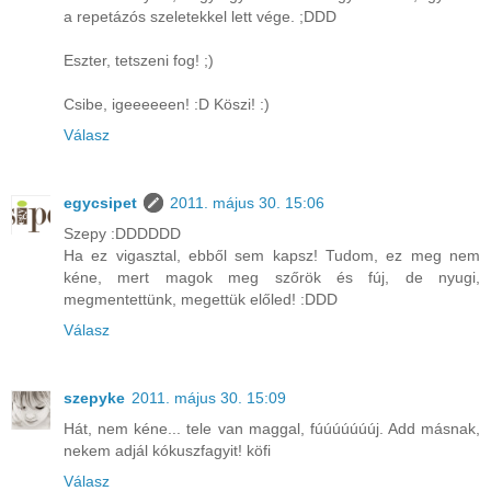
a repetázós szeletekkel lett vége. ;DDD
Eszter, tetszeni fog! ;)
Csibe, igeeeeeen! :D Köszi! :)
Válasz
egycsipet
2011. május 30. 15:06
Szepy :DDDDDD
Ha ez vigasztal, ebből sem kapsz! Tudom, ez meg nem
kéne, mert magok meg szőrök és fúj, de nyugi,
megmentettünk, megettük előled! :DDD
Válasz
szepyke
2011. május 30. 15:09
Hát, nem kéne... tele van maggal, fúúúúúúúj. Add másnak,
nekem adjál kókuszfagyit! köfi
Válasz