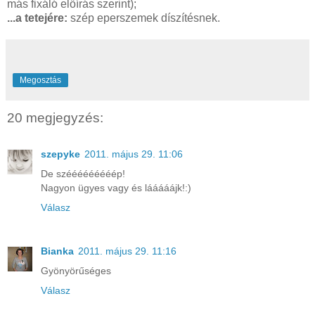
más fixáló előírás szerint);
...a tetejére:
szép eperszemek díszítésnek.
Megosztás
20 megjegyzés:
szepyke
2011. május 29. 11:06
De szééééééééép!
Nagyon ügyes vagy és lááááájk!:)
Válasz
Bianka
2011. május 29. 11:16
Gyönyörűséges
Válasz