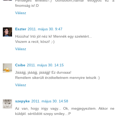
Fenséges lehetett!!:) Gondolom,hamar elfogyott ez a
finomság is!:D
Válasz
Eszter
2011. május 30. 9:47
Húúúha! Irtó jól néz ki! Mennék egy szeletért...
Viszem a recit, köszi! ;-)
Válasz
Csibe
2011. május 30. 14:15
Jááájjj, jááájjj, jááájjjj! Ez durvaaa!
Remélem sikerült érzékeltetnem mennyire tetszik :)
Válasz
szepyke
2011. május 30. 14:58
Az van, hogy irigy vagy... Ok, megjegyeztem. Akkor ne
küldjél. sértődött szepy smiley...:P