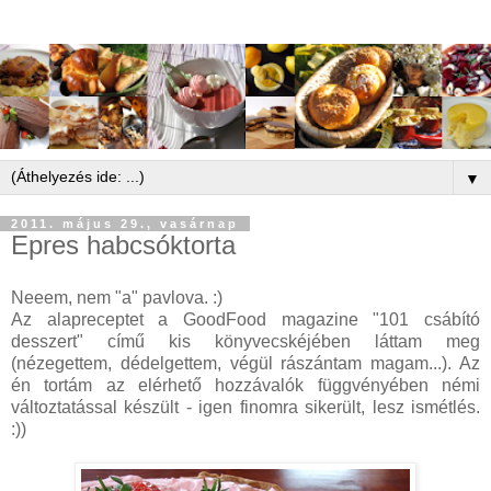
▼
2011. május 29., vasárnap
Epres habcsóktorta
Neeem, nem "a" pavlova. :)
Az alapreceptet a GoodFood magazine "101 csábító
desszert" című kis könyvecskéjében láttam meg
(nézegettem, dédelgettem, végül rászántam magam...). Az
én tortám az elérhető hozzávalók függvényében némi
változtatással készült - igen finomra sikerült, lesz ismétlés.
:))