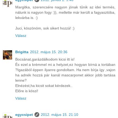
Margitka, szerencsére nagyon jónak tűnik az idei termés,
nálunk is nagyon fogy :)), mellette már került a fagyasztóba,
lekvárba is. :)
Juci, köszönöm, sok sikert hozzá! :)
Válasz
Brigitta
2012. május 15. 20:36
Bocsánat,garázdálkodom kicsi itt is!
És ezel a krémmel mi a helyzet,ez hogyan bírná a tortában
?Igazából éppen ilyanre gondoltam. Ha nem bírja így ,vajon
ha adnék hozzá pár kanál mascarponet akkor jobb tartása
lenne?
Elnézést,ha kicsit sokat kérdezek..
Előre is köszi!
Válasz
egycsipet
2012. május 15. 21:10