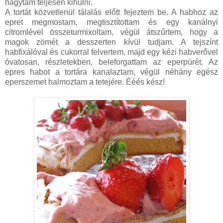
hagytam teljesen kihűlni.
A tortát közvetlenül tálalás előtt fejeztem be. A habhoz az
epret megmostam, megtisztítottam és egy kanálnyi
citromlével összeturmixoltam, végül átszűrtem, hogy a
magok zömét a desszerten kívül tudjam. A tejszínt
habfixálóval és cukorral felvertem, majd egy kézi habverővel
óvatosan, részletekben, beleforgattam az eperpürét. Az
epres habot a tortára kanalaztam, végül néhány egész
eperszemet halmoztam a tetejére. Ééés kész!