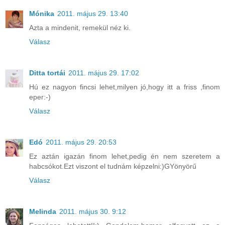
Mónika
2011. május 29. 13:40
Azta a mindenit, remekül néz ki.
Válasz
Ditta tortái
2011. május 29. 17:02
Hú ez nagyon fincsi lehet,milyen jó,hogy itt a friss ,finom
eper:-)
Válasz
Edó
2011. május 29. 20:53
Ez aztán igazán finom lehet,pedig én nem szeretem a
habcsókot.Ezt viszont el tudnám képzelni:)GYönyörű
Válasz
Melinda
2011. május 30. 9:12