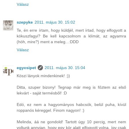
Válasz
szepyke
2011. május 30. 15:02
Te, én erre írtam, hogy küldjél, mert írtad, hogy elfogyott a
kókuszfagyi? Be kell kapcsolnom a klímát, az agyamra
(höh, mire?) ment a meleg...:DDD
Válasz
egycsipet
2011. május 30. 15:04
Köszi lányok mindenkinek! :))
Ditta, szuper bizony! Tegnap már meg is főztem az első
lekvárt - saját termésből! :D
Edó, ez nem a hagyományos habcsók, belül puha, kívül
roppanós kéreggel. Finom nagyon! :)
Melinda, áá ne gondold! Tartott úgy 10 percig, mert nem
voltunk annyian, hogy egy kör alatt elfogyott volna, így csak