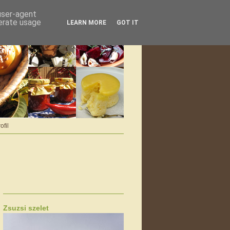
 user-agent
nerate usage
LEARN MORE
GOT IT
ofil
Zsuzsi szelet