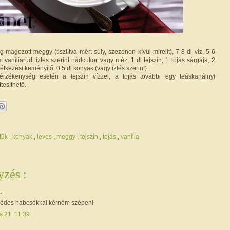
 magozott meggy (tisztítva mért súly, szezonon kívül mirelit), 7-8 dl víz, 5-6
 vaníliarúd, ízlés szerint nádcukor vagy méz, 1 dl tejszín, 1 tojás sárgája, 2
étkezési keményítő, 0,5 dl konyak (vagy ízlés szerint).
sérzékenység esetén a tejszín vízzel, a tojás további egy teáskanálnyi
tesíthető.
ztük
,
konyak
,
leves
,
meggy
,
tejszín
,
tojás
,
vanília
zés :
.
s édes habcsókkal kérném szépen!
s 21. 11:39