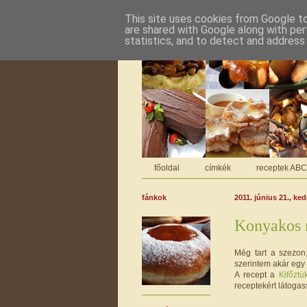
This site uses cookies from Google to 
are shared with Google along with per
statistics, and to detect and address
főoldal
címkék
receptek AB
fánkok
2011. június 21., ke
Konyakos 
Még tart a szezon
szerintem akár egy 
A recept a
Kifőztü
receptekért látogas