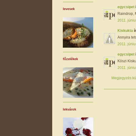
egycsipet
levesek
Raindrop, M
2011. júniu
Kiskukta
í
Annyira tets
2011. júniu
egycsipet
főzelékek
Köszi Kiskuk
2011. júniu
Megjegyzés kü
lekvárok