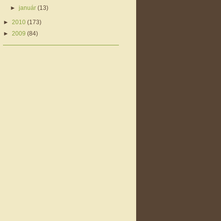
►
január
(13)
►
2010
(173)
►
2009
(84)