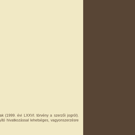
k (1999. évi LXXVI. törvény a szerzői jogról).
yító hivatkozással lehetséges, vagyonszerzésre