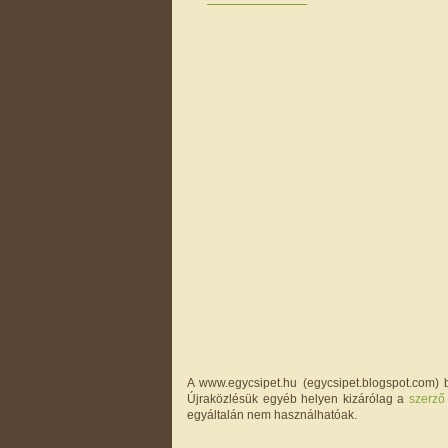
A www.egycsipet.hu (egycsipet.blogspot.com) b
Újraközlésük egyéb helyen kizárólag a
szerző
egyáltalán nem használhatóak.