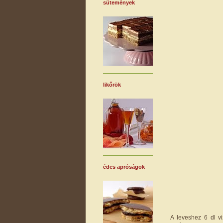
sütemények
likőrök
édes apróságok
A leveshez 6 dl vi