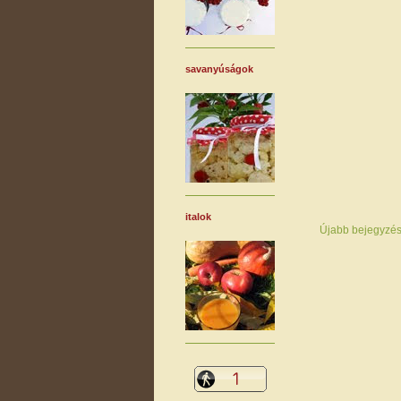
savanyúságok
italok
Újabb bejegyzé