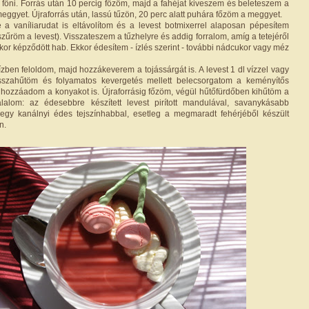
 főni. Forrás után 10 percig főzöm, majd a fahéjat kiveszem és beleteszem a
t meggyet. Újraforrás után, lassú tűzön, 20 perc alatt puhára főzöm a meggyet.
e a vaníliarudat is eltávolítom és a levest botmixerrel alaposan pépesítem
zűröm a levest). Visszateszem a tűzhelyre és addig forralom, amíg a tetejéről
skor képződött hab. Ekkor édesítem - ízlés szerint - további nádcukor vagy méz
ízben feloldom, majd hozzákeverem a tojássárgát is. A levest 1 dl vízzel vagy
visszahűtöm és folyamatos kevergetés mellett belecsorgatom a keményítős
 hozzáadom a konyakot is. Újraforrásig főzöm, végül hűtőfürdőben kihűtöm a
álalom: az édesebbre készített levest pirított mandulával, savanykásabb
 egy kanálnyi édes tejszínhabbal, esetleg a megmaradt fehérjéből készült
n.