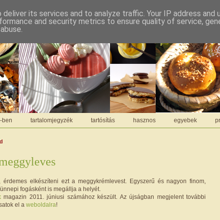
deliver its services and to analyze traffic. Your IP address and
formance and security metrics to ensure quality of service, ge
 abuse.
C-ben
tartalomjegyzék
tartósítás
hasznos
egyebek
pr
dd
meggyleves
, érdemes elkészíteni ezt a meggykrémlevest. Egyszerű és nagyon finom,
ünnepi fogásként is megállja a helyét.
k
magazin 2011. júniusi számához készült. Az újságban megjelent további
satok el a
weboldalra
!