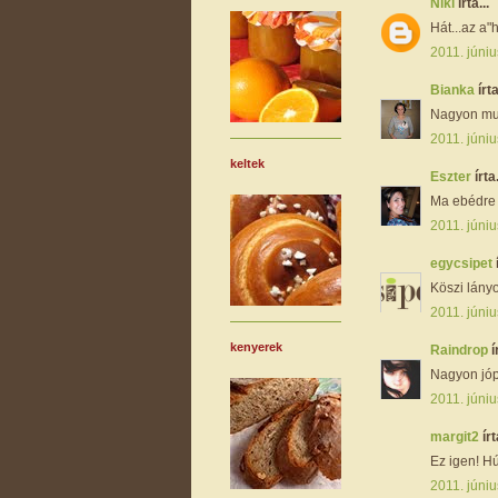
Niki
írta...
Hát...az a"
2011. júniu
Bianka
írta
Nagyon mu
2011. júniu
keltek
Eszter
írta.
Ma ebédre p
2011. júniu
egycsipet
Köszi lányok
2011. júniu
kenyerek
Raindrop
í
Nagyon jópo
2011. júniu
margit2
írt
Ez igen! Hú 
2011. júniu