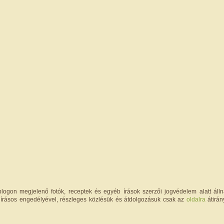
logon megjelenő fotók, receptek és egyéb írások szerzői jogvédelem alatt állna
írásos engedélyével, részleges közlésük és átdolgozásuk csak az
oldalra
átirán