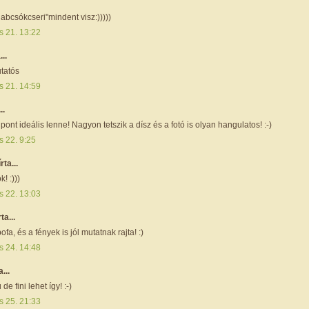
habcsókcseri"mindent visz:)))))
s 21. 13:22
...
tatós
s 21. 14:59
..
ont ideális lenne! Nagyon tetszik a dísz és a fotó is olyan hangulatos! :-)
s 22. 9:25
írta...
! :)))
s 22. 13:03
rta...
fa, és a fények is jól mutatnak rajta! :)
s 24. 14:48
a...
de fini lehet így! :-)
s 25. 21:33