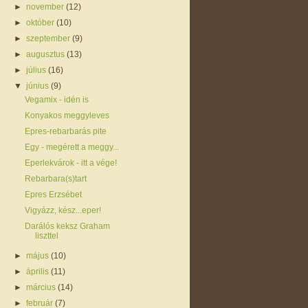
►
november
(12)
►
október
(10)
►
szeptember
(9)
►
augusztus
(13)
►
július
(16)
▼
június
(9)
Vegamix - idén is
Konyakos meggyleves
Epres-rebarbarás pite
Egy - megérett a meggy...
Eperlekvárok - itt a vége!
Rebarbara(s)tart
Epres Erzsébet
Vigyázz, kész...eper!
Darálós keksz Graham
liszttel
►
május
(10)
►
április
(11)
►
március
(14)
►
február
(7)