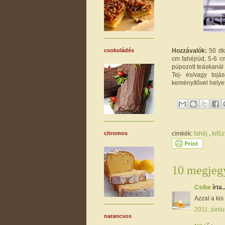
Hozzávalók:
50 dkg
csokoládés
cm fahéjrúd, 5-6 cm
púpozott teáskanál 
Tej- és/vagy tojá
keményítővel helyet
címkék:
fahéj
,
kifő
citromos
10 megjegy
Csibe
írta..
Azzal a ki
2011. júniu
narancsos