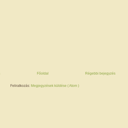
s
Főoldal
Régebbi bejegyzés
Feliratkozás:
Megjegyzések küldése ( Atom )