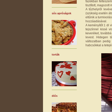
fazékban felteszem
tisztított, magozot
A tűzhelyről levév
(szükség esetén áts
sós apróságok
eltűnik a turmixolá
hozzáadásával.
A keményítőt 1 dl v
tejszínnel kissé 
keveréket, továbbá
levest. Hidegen t
változatban pedig
habcsókkal a tetejé
torták
diós