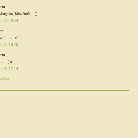
írta...
argitka, köszönöm! :))
s 26. 20:44
rta...
zik ez a kép!!!
s 27. 16:40
írta...
ta! :)))
s 28. 12:14
ldése