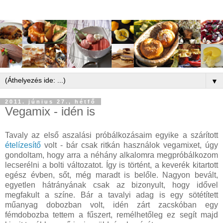
▼
2011. június 27., hétfő
Vegamix - idén is
Tavaly az első aszalási próbálkozásaim egyike a szárított
ételízesítő
volt - bár csak ritkán használok vegamixet, úgy
gondoltam, hogy arra a néhány alkalomra megpróbálkozom
lecserélni a bolti változatot. Így is történt, a keverék kitartott
egész évben, sőt, még maradt is belőle. Nagyon bevált,
egyetlen hátrányának csak az bizonyult, hogy idővel
megfakult a színe. Bár a tavalyi adag is egy sötétített
műanyag dobozban volt, idén zárt zacskóban egy
fémdobozba tettem a fűszert, remélhetőleg ez segít majd