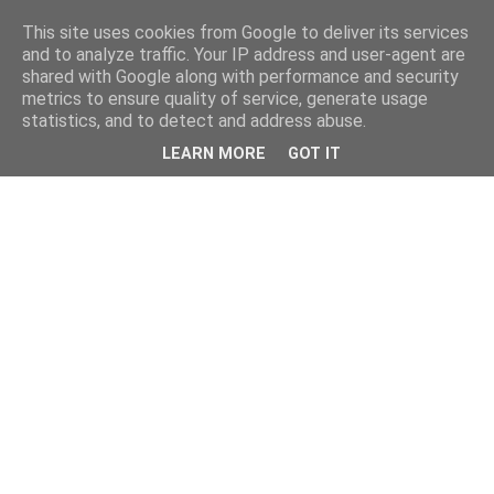
This site uses cookies from Google to deliver its services
and to analyze traffic. Your IP address and user-agent are
shared with Google along with performance and security
metrics to ensure quality of service, generate usage
statistics, and to detect and address abuse.
LEARN MORE
GOT IT