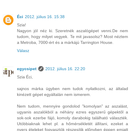
Éci
2012. július 16. 15:38
Szia!
Nagyon jól néz ki. Szeretnék aszalógépet venni.De nem
tudom, hogy milyet vegyek. Te mit javasolsz? Most néztem
a Metroba, 7000-ért és a márkájú Tarrington House.
Válasz
egycsipet
2012. július 16. 22:20
Szia Éci,
sajnos márka ügyben nem tudok nyilatkozni, az általad
kinézett gépet egyáltalán nem ismerem.
Nem tudom, mennyire gondolod "komolyan" az aszalást,
ugyanis aszalókból a néhány ezres egyszerű gépektől a
sok-sok ezerbe fájó, komoly darabokig található választék.
Utóbbiaknak lehet pl. a hőmérsékletét állítani, ezeket a
nyers ételeket fogyasztók részesítik előnyben éppen emiatt