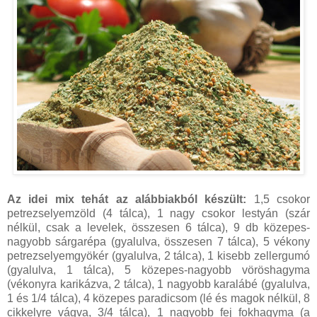
Az idei mix tehát az alábbiakból készült:
1,5 csokor
petrezselyemzöld (4 tálca), 1 nagy csokor lestyán (szár
nélkül, csak a levelek, összesen 6 tálca), 9 db közepes-
nagyobb sárgarépa (gyalulva, összesen 7 tálca), 5 vékony
petrezselyemgyökér (gyalulva, 2 tálca), 1 kisebb zellergumó
(gyalulva, 1 tálca), 5 közepes-nagyobb vöröshagyma
(vékonyra karikázva, 2 tálca), 1 nagyobb karalábé (gyalulva,
1 és 1/4 tálca), 4 közepes paradicsom (lé és magok nélkül, 8
cikkelyre vágva, 3/4 tálca), 1 nagyobb fej fokhagyma (a