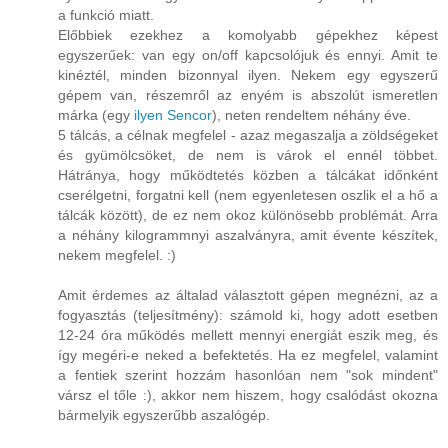
a funkció miatt.
Előbbiek ezekhez a komolyabb gépekhez képest
egyszerűek: van egy on/off kapcsolójuk és ennyi. Amit te
kinéztél, minden bizonnyal ilyen. Nekem egy egyszerű
gépem van, részemről az enyém is abszolút ismeretlen
márka (egy
ilyen Sencor
), neten rendeltem néhány éve.
5 tálcás, a célnak megfelel - azaz megaszalja a zöldségeket
és gyümölcsöket, de nem is várok el ennél többet.
Hátránya, hogy működtetés közben a tálcákat időnként
cserélgetni, forgatni kell (nem egyenletesen oszlik el a hő a
tálcák között), de ez nem okoz különösebb problémát. Arra
a néhány kilogrammnyi aszalványra, amit évente készítek,
nekem megfelel. :)
Amit érdemes az általad választott gépen megnézni, az a
fogyasztás (teljesítmény): számold ki, hogy adott esetben
12-24 óra működés mellett mennyi energiát eszik meg, és
így megéri-e neked a befektetés. Ha ez megfelel, valamint
a fentiek szerint hozzám hasonlóan nem "sok mindent"
vársz el tőle :), akkor nem hiszem, hogy csalódást okozna
bármelyik egyszerűbb aszalógép.