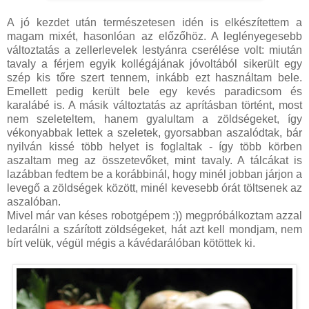
A jó kezdet után természetesen idén is elkészítettem a
magam mixét, hasonlóan az előzőhöz. A leglényegesebb
változtatás a zellerlevelek lestyánra cserélése volt: miután
tavaly a férjem egyik kollégájának jóvoltából sikerült egy
szép kis tőre szert tennem, inkább ezt használtam bele.
Emellett pedig került bele egy kevés paradicsom és
karalábé is. A másik változtatás az aprításban történt, most
nem szeleteltem, hanem gyalultam a zöldségeket, így
vékonyabbak lettek a szeletek, gyorsabban aszalódtak, bár
nyilván kissé több helyet is foglaltak - így több körben
aszaltam meg az összetevőket, mint tavaly. A tálcákat is
lazábban fedtem be a korábbinál, hogy minél jobban járjon a
levegő a zöldségek között, minél kevesebb órát töltsenek az
aszalóban.
Mivel már van késes robotgépem :)) megpróbálkoztam azzal
ledarálni a szárított zöldségeket, hát azt kell mondjam, nem
bírt velük, végül mégis a kávédarálóban kötöttek ki.