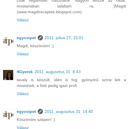
csak vegamixet hasznalok. Nagyon tetszik az oldal,
mostanaban talaltam ra. :)Magdi
(www.magdireceptek.blogspot.com)
Válasz
egycsipet
2011. július 27. 15:01
Magdi, köszönöm! :)
Válasz
4Gyerek
2011. augusztus 31. 8:43
tavaly is készült, idén is fog. gyönyörű színe lett a
mixednek, a fotó pedig igazi profi.
Válasz
egycsipet
2011. augusztus 31. 14:40
Köszönöm szépen! :)
Válasz