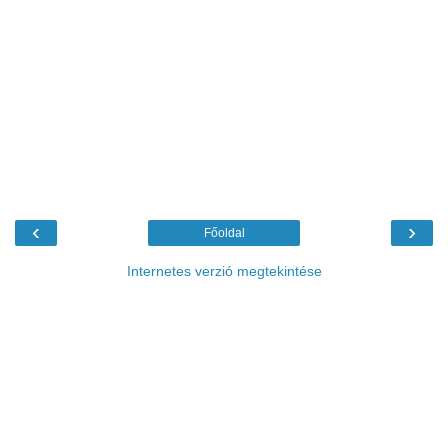
‹
›
Főoldal
Internetes verzió megtekintése