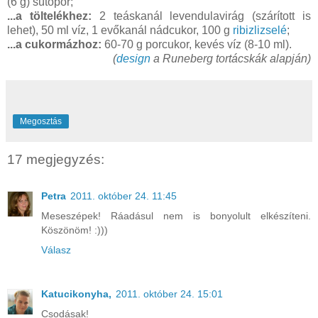
(6 g) sütőpor;
...a töltelékhez:
2 teáskanál levendulavirág (szárított is
lehet), 50 ml víz, 1 evőkanál nádcukor, 100 g
ribizlizselé
;
...a cukormázhoz:
60-70 g porcukor, kevés víz (8-10 ml).
(
design
a Runeberg tortácskák alapján)
Megosztás
17 megjegyzés:
Petra
2011. október 24. 11:45
Meseszépek! Ráadásul nem is bonyolult elkészíteni.
Köszönöm! :)))
Válasz
Katucikonyha,
2011. október 24. 15:01
Csodásak!