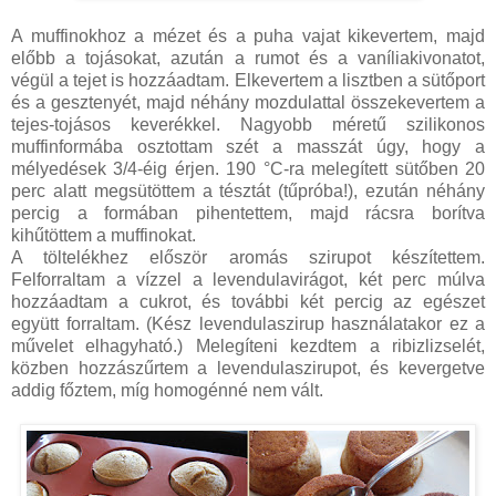
A muffinokhoz a mézet és a puha vajat kikevertem, majd
előbb a tojásokat, azután a rumot és a vaníliakivonatot,
végül a tejet is hozzáadtam. Elkevertem a lisztben a sütőport
és a gesztenyét, majd néhány mozdulattal összekevertem a
tejes-tojásos keverékkel. Nagyobb méretű szilikonos
muffinformába osztottam szét a masszát úgy, hogy a
mélyedések 3/4-éig érjen. 190 °C-ra melegített sütőben 20
perc alatt megsütöttem a tésztát (tűpróba!), ezután néhány
percig a formában pihentettem, majd rácsra borítva
kihűtöttem a muffino­kat.
A töltelékhez először aromás szirupot készítettem.
Felforraltam a vízzel a levendulavirágot, két perc múlva
hozzáadtam a cukrot, és további két percig az egészet
együtt forraltam. (Kész levendulaszirup használatakor ez a
művelet elhagyható.) Melegíteni kezdtem a ribizlizselét,
közben hozzászűrtem a leven­dulaszirupot, és kevergetve
addig főztem, míg homogénné nem vált.