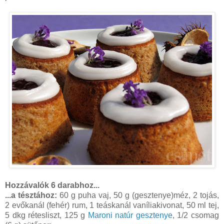
Hozzávalók 6 darabhoz...
...a tésztához:
60 g puha vaj, 50 g (gesztenye)méz, 2 tojás,
2 evőkanál (fehér) rum, 1 teáskanál vaníliakivonat, 50 ml tej,
5 dkg rétesliszt, 125 g
Maroni natúr gesztenye
, 1/2 csomag