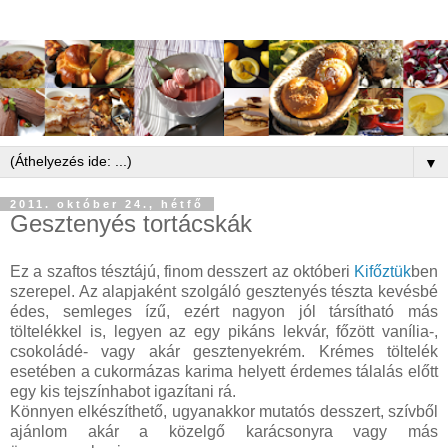
▼
2011. október 24., hétfő
Gesztenyés tortácskák
Ez a szaftos tésztájú, finom desszert az októberi
Kifőztük
ben
szerepel. Az alapjaként szolgáló gesztenyés tészta kevésbé
édes, semleges ízű, ezért nagyon jól társítható más
töltelékkel is, legyen az egy pikáns lekvár, főzött vanília-,
csokoládé- vagy akár gesztenyekrém. Krémes töltelék
esetében a cukormázas karima helyett érdemes tálalás előtt
egy kis tejszínhabot igazítani rá.
Könnyen elkészíthető, ugyanakkor mutatós desszert, szívből
ajánlom akár a közelgő karácsonyra vagy más