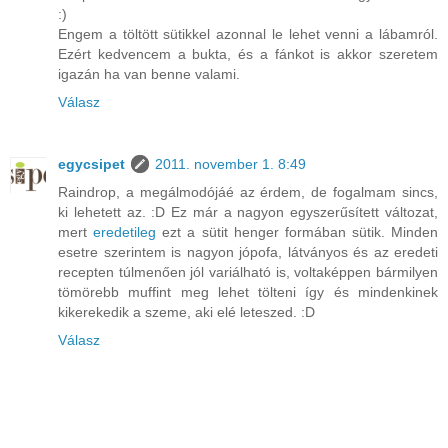
:)
Engem a töltött sütikkel azonnal le lehet venni a lábamról.
Ezért kedvencem a bukta, és a fánkot is akkor szeretem
igazán ha van benne valami.
Válasz
egycsipet
2011. november 1. 8:49
Raindrop, a megálmodójáé az érdem, de fogalmam sincs,
ki lehetett az. :D Ez már a nagyon egyszerűsített változat,
mert
eredetileg
ezt a sütit henger formában sütik. Minden
esetre szerintem is nagyon jópofa, látványos és az eredeti
recepten túlmenően jól variálható is, voltaképpen bármilyen
tömörebb muffint meg lehet tölteni így és mindenkinek
kikerekedik a szeme, aki elé leteszed. :D
Válasz