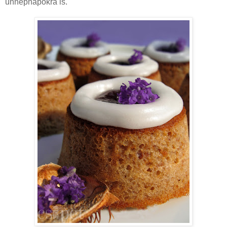
ünnepnapokra is.