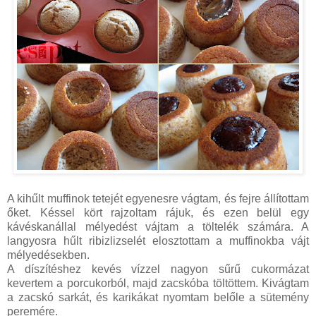
A kihűlt muffinok tetejét egyenesre vágtam, és fejre állítottam
őket. Késsel kört rajzoltam rájuk, és ezen belül egy
kávéskanállal mélyedést vájtam a töltelék számára. A
langyosra hűlt ribizlizselét elosztottam a muffinokba vájt
mélye­désekben.
A díszítéshez kevés vízzel nagyon sűrű cukormázat
kevertem a porcukorból, majd zacskóba töltöttem. Kivágtam
a zacskó sarkát, és karikákat nyomtam belőle a sütemény
peremére.