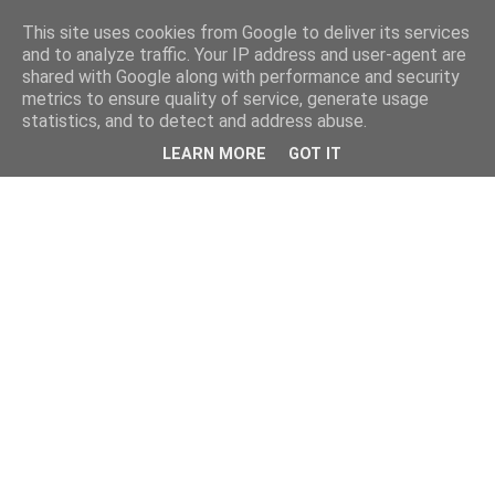
This site uses cookies from Google to deliver its services
and to analyze traffic. Your IP address and user-agent are
shared with Google along with performance and security
metrics to ensure quality of service, generate usage
statistics, and to detect and address abuse.
LEARN MORE
GOT IT