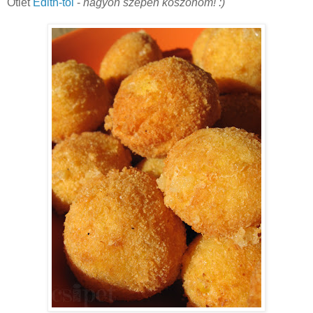
Ötlet
Edith-től
-
nagyon szépen köszönöm! :)