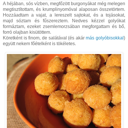
A héjában, sós vízben, megfőzött burgonyákat még melegen
megtisztítottam, és krumplinyomóval alaposan összetörtem.
Hozzáadtam a vajat, a lereszelt sajtokat, és a tojásokat,
majd sóztam és fűszereztem. Nedves kézzel golyókat
formáztam, ezeket zsemlemorzsában megforgattam és bő,
forró olajban kisütöttem.
Köretként is finom, de salátával (és akár
más golyóbisokkal
)
együtt nekem főételként is tökéletes.