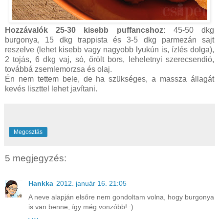
Hozzávalók 25-30 kisebb puffancshoz:
45-50 dkg
burgonya, 15 dkg trappista és 3-5 dkg parmezán sajt
reszelve (lehet kisebb vagy nagyobb lyukún is, ízlés dolga),
2 tojás, 6 dkg vaj, só, őrölt bors, leheletnyi szerecsendió,
továbbá zsemlemorzsa és olaj.
Én nem tettem bele, de ha szükséges, a massza állagát
kevés liszttel lehet javítani.
Megosztás
5 megjegyzés:
Hankka
2012. január 16. 21:05
A neve alapján elsőre nem gondoltam volna, hogy burgonya
is van benne, így még vonzóbb! :)