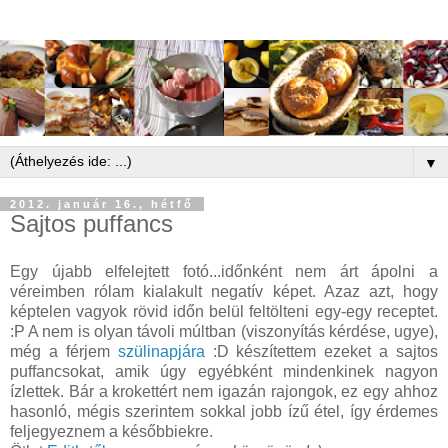
▼
2012. január 16., hétfő
Sajtos puffancs
Egy újabb elfelejtett fotó...időnként nem árt ápolni a
véreimben rólam kialakult negatív képet. Azaz azt, hogy
képtelen vagyok rövid időn belül feltölteni egy-egy receptet.
:P A nem is olyan távoli múltban (viszonyítás kérdése, ugye),
még a férjem
szülinapjára
:D készítettem ezeket a sajtos
puffancsokat, amik úgy egyébként mindenkinek nagyon
ízlettek. Bár a krokettért nem igazán rajongok, ez egy ahhoz
hasonló, mégis szerintem sokkal jobb ízű étel, így érdemes
feljegyeznem a későbbiekre.