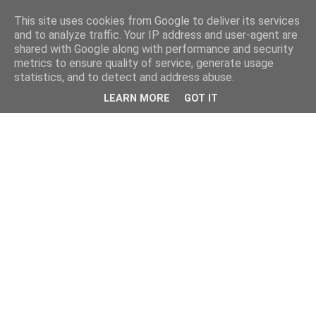
This site uses cookies from Google to deliver its services
and to analyze traffic. Your IP address and user-agent are
shared with Google along with performance and security
metrics to ensure quality of service, generate usage
statistics, and to detect and address abuse.
LEARN MORE
GOT IT