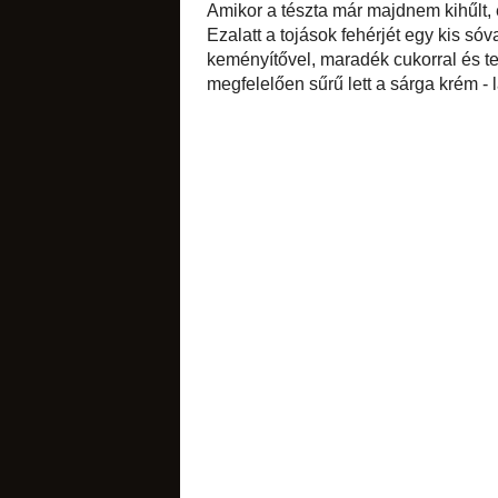
Az
eredeti recepte
el a tésztát, mint
vertem pici sóval 
sós apróságok
gesztenyét, majd 
előmelegített süt
pihentettem, majd 
Amikor a tészta már
vaníliamaggal felt
vertem, a végén ho
maradék cukorral é
besűrítettem. Ami
beledolgoztam a ke
torták
diós