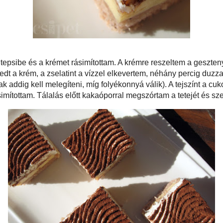
tát visszatettem a tepsibe és a krémet rásimítottam. A krémre reszeltem a
ajd a hűtőbe tettem a süteményt. Amikor teljesen megdermedt a krém, a
 elkevertem, néhány percig duzzadni hagytam, majd kevergetve, kis lángon
forrjon, csak addig kell melegíteni, míg folyékonnyá válik). A tejszínt a cukorral
 zselatinnal keményre vertem és a krém tetejére simítottam. Tálalás előtt
tam a tetejét és szeleteltem.