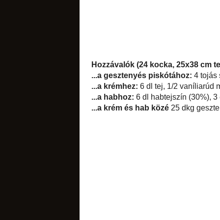
keltek
Hozzávalók (24 koc
...a gesztenyés pi
1 teáskanál citroml
...a krémhez:
6 dl 
keményítő, 4 egész 
...a habhoz:
6 dl ha
...a krém és hab k
kenyerek
címkék:
desszert
,
g