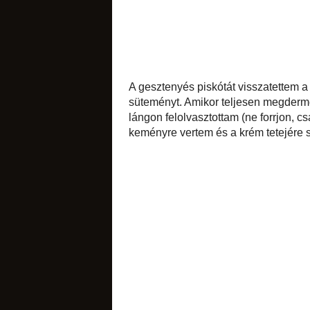
csokoládés
A gesztenyés piskó
gesztenyepürét, m
zselatint a vízzel
felolvasztottam (ne 
citromos
és az előkészített
kakaóporral megszór
narancsos