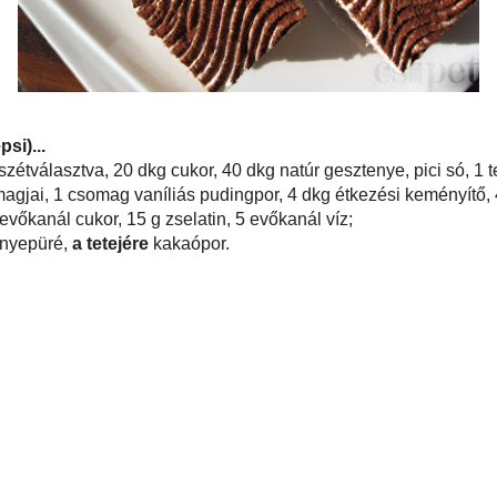
ka, 25x38 cm tepsi)...
skótához:
4 tojás szétválasztva, 20 dkg cukor, 40 dkg natúr gesztenye, pici só,
é;
tej, 1/2 vaníliarúd magjai, 1 csomag vaníliás pudingpor, 4 dkg étkezési
tojás, 15 dkg cukor;
btejszín (30%), 3 evőkanál cukor, 15 g zselatin, 5 evőkanál víz;
özé
25 dkg gesztenyepüré,
a tetejére
kakaópor.
esztenye
,
krém
,
puding
,
sütemény
,
szelet
,
tej
,
tejszín
,
tojás
,
vanília