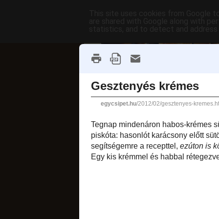
This site uses cookies from Google to 
are shared with Google along with per
statistics, and to detect and address
főoldal
címkék
receptek AB
fánkok
2012. február 18., 
Gesztenyé
Tegnap mindenáron 
alapja egy
geszten
óvónénik számára, 
a recepttel,
ezúton i
csak most jött el 