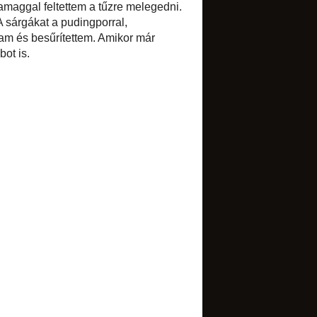
Select Language
▼
BLOGARCHÍVUM
►
2017
(1)
►
2016
(1)
►
2015
(7)
►
2014
(34)
►
2013
(52)
▼
2012
(85)
►
december
(4)
►
november
(4)