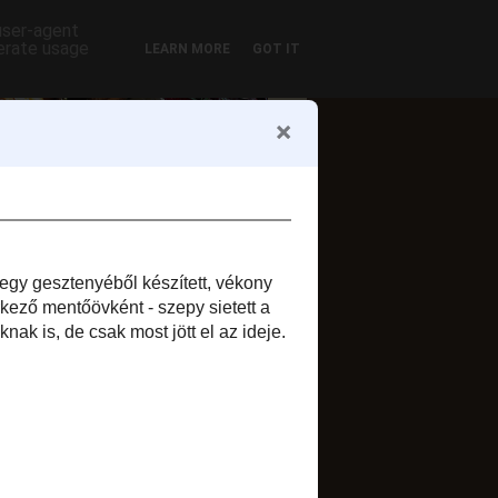
 user-agent
nerate usage
LEARN MORE
GOT IT
ofil
Zsuzsi szelet