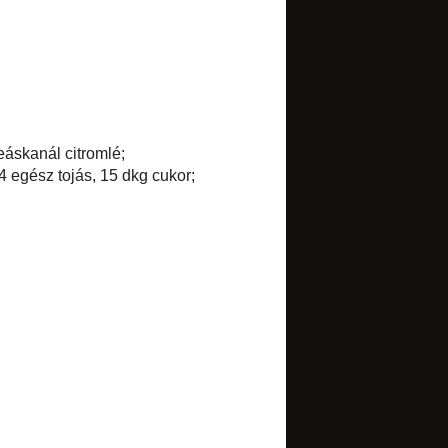
►
2009
(84)