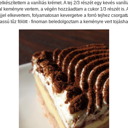
n
változtattam, egyrészt az arányokon, másrészt pedig ugyanúgy készítettem
ha piskótát sütnék. Tehát a tojásokat szétválasztottam, a fehérjét keményre
és kevés citromlével. A sárgáját elkevertem a cukorral, hozzádolgoztam a
a habbal lazítottam. Sütőpapíros (kapcsos) tepsibe simítva, 170 °C-ra
őben, 15-20 perc alatt sütöttem meg. A tésztát néhány percig a formában
körbevágtam és rácsra húzva hagytam teljesen kihűlni.
 majdnem kihűlt, elkészítettem a vaníliás krémet. A tej 2/3 részét egy kevés
ettem a tűzre melegedni. Ezalatt a tojások fehérjét egy kis sóval keményre
zzáadtam a cukor 1/3 részét is. A sárgákat a pudingporral, keményítővel,
s tejjel elkevertem, folyamatosan kevergetve a forró tejhez csorgattam és
kor már megfelelően sűrű lett a sárga krém - lassú tűz fölött - finoman
ményre vert tojáshabot is.