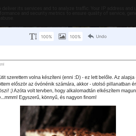
deliver its services and to analyze traffic. Your IP address and
formance and security metrics to ensure quality of service, ge
 abuse.
C-ben
tartalomjegyzék
tartósítás
hasznos
egyebek
pr
szombat
s krémes
habos-krémes sütit szerettem volna készíteni (enni :D) - ez lett belőle. Az
yéből
készített, vékony piskóta: hasonlót karácsony előtt sütöttem először az
akkor - utolsó pillanatban érkező mentőövként -
szepy
sietett a segítségemre
s köszi! :)
Azóta volt tervben, hogy alkalomadtán elkészítem magunknak is, de
az ideje. Egy kis krémmel és habbal rétegezve...mmm! Egyszerű, könnyű, és