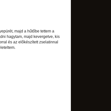
►
október
(6)
►
szeptember
(6)
►
augusztus
(5)
►
július
(8)
►
június
(4)
►
május
(14)
►
április
(7)
►
március
(9)
▼
február
(7)
St. Honoré torta
Varázslatos tésztavilág
Gesztenyés krémes
A tarhonya elkészítése
Citromkrém
Citromos-csókos parfé
Zabos-lenes Graham
lepénykenyér
►
január
(11)
►
2011
(134)
►
2010
(173)