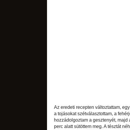
nagyon finom!
sütemények
likőrök
édes apróságok