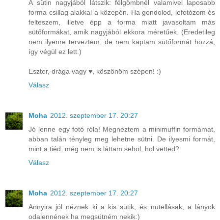
A sütin nagyjából látszik: félgömbnél valamivel laposabb
forma csillag alakkal a közepén. Ha gondolod, lefotózom és
felteszem, illetve épp a forma miatt javasoltam más
sütőformákat, amik nagyjából ekkora méretűek. (Eredetileg
nem ilyenre terveztem, de nem kaptam sütőformát hozzá,
így végül ez lett.)
Eszter, drága vagy ♥, köszönöm szépen! :)
Válasz
Moha
2012. szeptember 17. 20:27
Jó lenne egy fotó róla! Megnéztem a minimuffin formámat,
abban talán tényleg meg lehetne sütni. De ilyesmi formát,
mint a tiéd, még nem is láttam sehol, hol vetted?
Válasz
Moha
2012. szeptember 17. 20:27
Annyira jól néznek ki a kis sütik, és nutellásak, a lányok
odalennének ha megsütném nekik:)