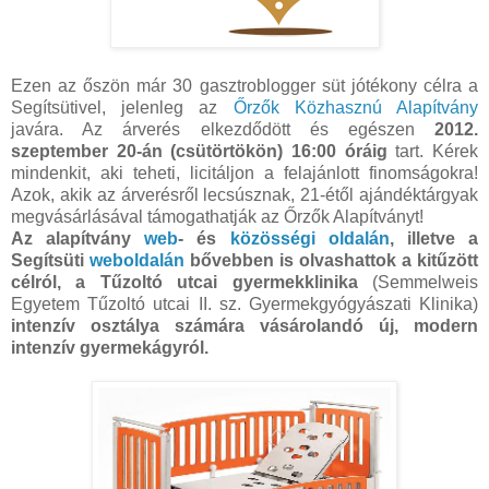
Ezen az őszön már 30 gasztroblogger süt jótékony célra a
Segítsütivel, jelenleg az
Őrzők Közhasznú Alapítvány
javára. Az árverés elkezdődött és egészen
2012.
szeptember 20-án (csütörtökön) 16:00 óráig
tart. Kérek
mindenkit, aki teheti, licitáljon a felajánlott finomságokra!
Azok, akik az árverésről lecsúsznak, 21-étől ajándéktárgyak
megvásárlásával támogathatják az Őrzők Alapítványt!
Az alapítvány
web
- és
közösségi oldalán
, illetve a
Segítsüti
weboldalán
bővebben is olvashattok a kitűzött
célról, a Tűzoltó utcai gyermekklinika
(Semmelweis
Egyetem Tűzoltó utcai II. sz. Gyermekgyógyászati Klinika)
intenzív osztálya számára vásárolandó új, modern
intenzív gyermekágyról.