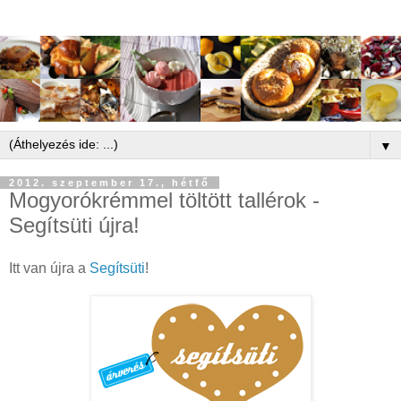
▼
2012. szeptember 17., hétfő
Mogyorókrémmel töltött tallérok -
Segítsüti újra!
Itt van újra a
Segítsüti
!