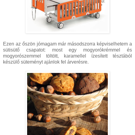
Ezen az őszön jómagam már másodszorra képviselhetem a
sütisütő csapatot: most egy mogyorókrémmel és
mogyorószemmel töltött, karamellel ízesített tésztából
készülő süteményt ajánlok fel árverésre.