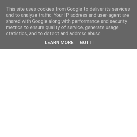
This site uses cookies from Google to deliver its services
and to analyze traffic. Your IP address and user-agent are
shared with Google along with performance and security
metrics to ensure quality of service, generate usage
statistics, and to detect and address abuse.
LEARN MORE
GOT IT