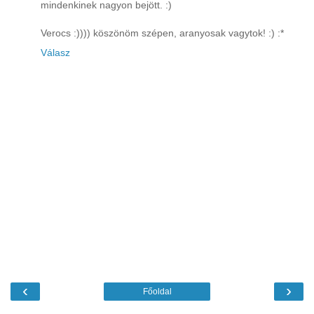
mindenkinek nagyon bejött. :)
Verocs :)))) köszönöm szépen, aranyosak vagytok! :) :*
Válasz
‹
›
Főoldal