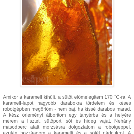
Amikor a karamell kihűlt, a sütőt előmelegítem 170 °C-ra. A
karamell-lapot nagyobb darabokra tördelem és késes
robotgépben megőrlöm - nem baj, ha kissé darabos marad.
A kész őrleményt átborítom egy tányérba és a helyére
mérem a lisztet, sütőport, sót és hideg vajat. Néhány
másodperc alatt morzsásra dolgoztatom a robotgéppel,
ezután hozzáadom a karamellt és a sötét nádcukrot. A