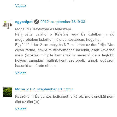
Válasz
egycsipet
2012. szeptember 18. 9:33
Moha, du. lefotózom és felteszem.
Férj vette valahol a Keletinél egy kis üzletben, majd
megpróbálom kideríteni tőle pontosabban, hogy hol.
Egyébként kb. 2 cm mély és 6-7 cm lehet az átmérője. Van
olyan forma, ami a muffinformához hasonlít, csak kevésbé
mély (szokták minipite formának is nevezni, de a legtöbb
helyen szimplán muffinf.-ként szerepel), annak egészen
hasonló a mérete ehhez.
Válasz
Moha
2012. szeptember 18. 13:27
Köszönöm! És pontos boltcímet is kérek, mert enélkül nem
élet az élet:))))
Válasz