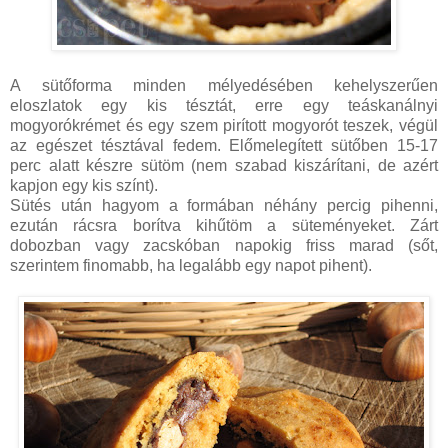
A sütőforma minden mélyedésében kehelyszerűen
eloszlatok egy kis tésztát, erre egy teáskanálnyi
mogyorókrémet és egy szem pirított mogyorót teszek, végül
az egészet tésztával fedem. Előmelegített sütőben 15-17
perc alatt készre sütöm (nem szabad kiszárítani, de azért
kapjon egy kis színt).
Sütés után hagyom a formában néhány percig pihenni,
ezután rácsra borítva kihűtöm a süteményeket. Zárt
dobozban vagy zacskóban napokig friss marad (sőt,
szerintem finomabb, ha legalább egy napot pihent).