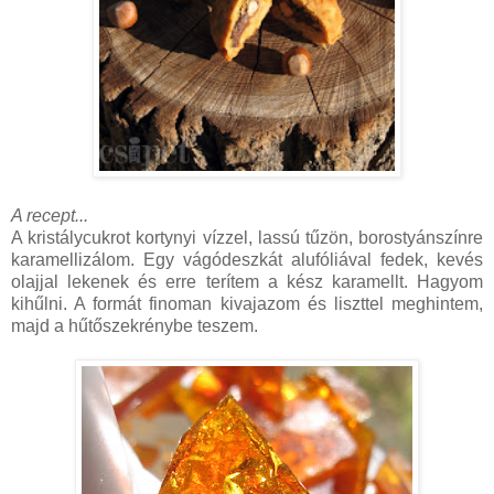
A recept...
A kristálycukrot kortynyi vízzel, lassú tűzön, borostyánszínre
karamellizálom. Egy vágódeszkát alufóliával fedek, kevés
olajjal lekenek és erre terítem a kész karamellt. Hagyom
kihűlni. A formát finoman kivajazom és liszttel meghintem,
majd a hűtőszekrénybe teszem.