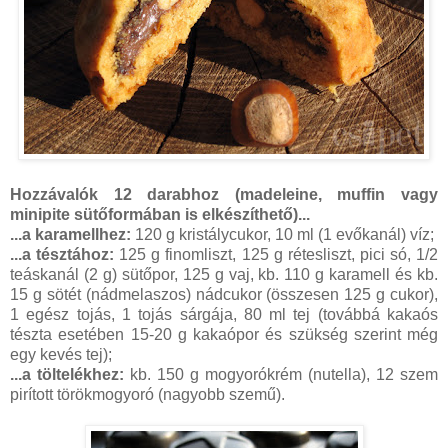
Hozzávalók 12 darabhoz (madeleine, muffin vagy
minipite sütőformában is elkészíthető)...
...a karamellhez:
120 g kristálycukor, 10 ml (1 evőkanál) víz;
...a tésztához:
125 g finomliszt, 125 g rétesliszt, pici só, 1/2
teáskanál (2 g) sütőpor, 125 g vaj, kb. 110 g karamell és kb.
15 g sötét (nádmelaszos) nádcukor (összesen 125 g cukor),
1 egész tojás, 1 tojás sárgája, 80 ml tej (továbbá kakaós
tészta esetében 15-20 g kakaópor és szükség szerint még
egy kevés tej);
...a töltelékhez:
kb. 150 g mogyorókrém (nutella), 12 szem
pirított törökmogyoró (nagyobb szemű).