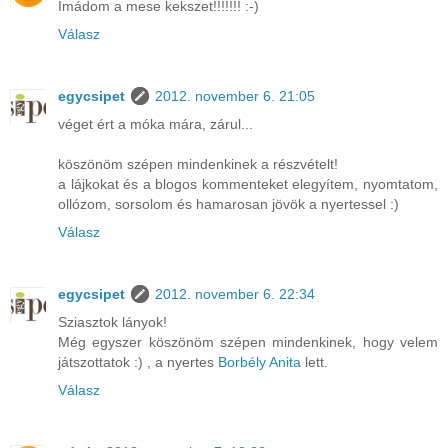
Imádom a mese kekszet!!!!!!! :-)
Válasz
egycsipet
2012. november 6. 21:05
véget ért a móka mára, zárul...
köszönöm szépen mindenkinek a részvételt!
a lájkokat és a blogos kommenteket elegyítem, nyomtatom,
ollózom, sorsolom és hamarosan jövök a nyertessel :)
Válasz
egycsipet
2012. november 6. 22:34
Sziasztok lányok!
Még egyszer köszönöm szépen mindenkinek, hogy velem
játszottatok :) , a nyertes
Borbély Anita
lett.
Válasz