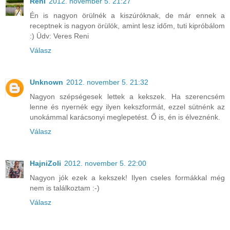
Reni
2012. november 5. 21:27
Én is nagyon örülnék a kiszúróknak, de már ennek a
receptnek is nagyon örülök, amint lesz időm, tuti kipróbálom
:) Üdv: Veres Reni
Válasz
Unknown
2012. november 5. 21:32
Nagyon szépségesek lettek a kekszek. Ha szerencsém
lenne és nyernék egy ilyen kekszformát, ezzel sütnénk az
unokámmal karácsonyi meglepetést. Ő is, én is élveznénk.
Válasz
HajniZoli
2012. november 5. 22:00
Nagyon jók ezek a kekszek! Ilyen cseles formákkal még
nem is találkoztam :-)
Válasz