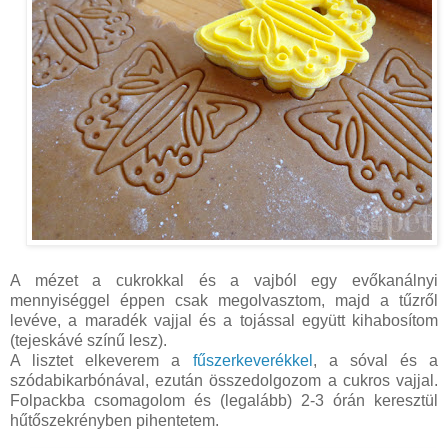
A mézet a cukrokkal és a vajból egy evőkanálnyi
mennyiséggel éppen csak megolvasztom, majd a tűzről
levéve, a maradék vajjal és a tojással együtt kihabosítom
(tejeskávé színű lesz).
A lisztet elkeverem a
fűszerkeverékkel
, a sóval és a
szódabikarbónával, ezután összedolgozom a cukros vajjal.
Folpackba csomagolom és (legalább) 2-3 órán keresztül
hűtőszekrényben pihentetem.