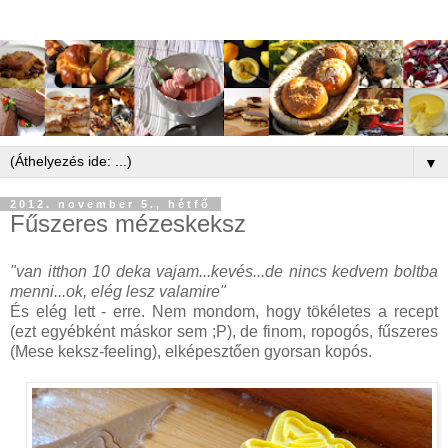
▼
2012. november 5., hétfő
Fűszeres mézeskeksz
"van itthon 10 deka vajam...kevés...de nincs kedvem boltba
menni...ok, elég lesz valamire"
És elég lett - erre. Nem mondom, hogy tökéletes a recept
(ezt egyébként máskor sem ;P), de finom, ropogós, fűszeres
(Mese keksz-feeling), elképesztően gyorsan kopós.