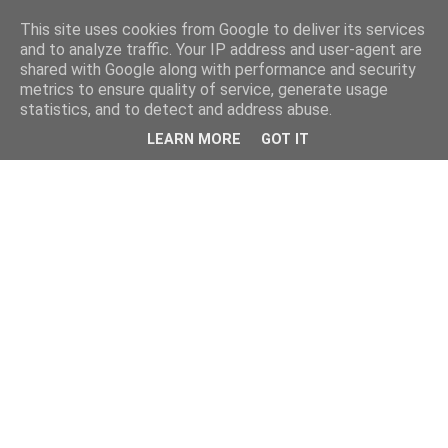
This site uses cookies from Google to deliver its services
and to analyze traffic. Your IP address and user-agent are
shared with Google along with performance and security
metrics to ensure quality of service, generate usage
statistics, and to detect and address abuse.
LEARN MORE
GOT IT