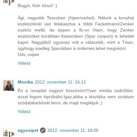
Bogyó, Kati: köszi! :)
Ági, nagyobb Tescoban (hipermarket). Nálunk a konyhai
eszközöknél van felakasztva a többi Fackelmann/Zenker
eszköz mellé, de éppen a fb-on írtam, hogy Zenker
eszközöket korábban Kaisersben (Spar csoport) is lehetett
kapni. Nagyjából ugyanaz volt a választék, mint a T.ban,
úgyhogy esetleg Sparokban is érdemes lehet megnézni.
Üdv, csipet
Válasz
Monika
2012. november 11. 16:12
Én a receptet nagyon köszönöm!!!van mintás sodrófám,
azzal fogom kipróbálni.Igaz,abba a tésztába nem szoktam
szódabikarbónát tenni, de majd meglátjuk.:)
Válasz
egycsipet
2012. november 11. 18:06