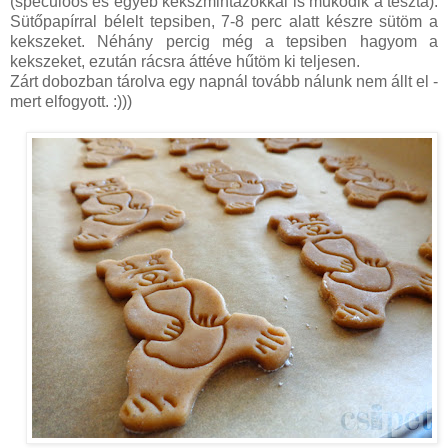
(speculoos és egyéb kekszmintázókkal is működik a tészta).
Sütőpapírral bélelt tepsiben, 7-8 perc alatt készre sütöm a
kekszeket. Néhány percig még a tepsiben hagyom a
kekszeket, ezután rácsra áttéve hűtöm ki teljesen.
Zárt dobozban tárolva egy napnál tovább nálunk nem állt el -
mert elfogyott. :)))