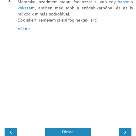
Mammka, szerintem menni fog azzal is, van egy
hasonló
kekszem
, amiben még több a szódabikarbóna, és az is
működik mintás sodrófával.
Sok sikert, remélem ízleni fog nektek is! :)
Válasz
‹
›
Főoldal