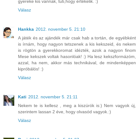
gyereke kis vannak, tuti,hogy értékelik. :)
Válasz
Hankka
2012. november 5. 21:10
A játék és az ajándék már csak hab a tortán, de egyébként
is írnám, hogy nagyon tetszenek a kis kekszeid, és nekem
is rögtön a gyerekkoromat idézték, azok a nagyon finom
Mese kekszek voltak hasonlóak! :) Ha lesz kekszformázóm,
azzal, ha nem, akkor más technikával, de mindenképpen
kipróbálós! :)
Válasz
Kati
2012. november 5. 21:11
Nekem te is kellesz , meg a kiszúrók is:) Nem vagyok új,
szerintem lassan 2 éve, hogy olvasód vagyok.:)
Válasz