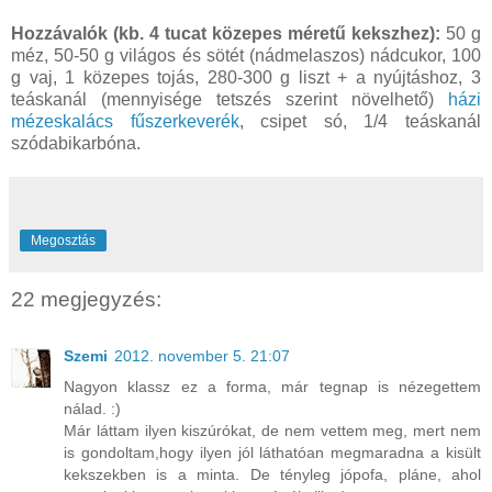
Hozzávalók (kb. 4 tucat közepes méretű kekszhez):
50 g
méz, 50-50 g világos és sötét (nádmelaszos) nádcukor, 100
g vaj, 1 közepes tojás, 280-300 g liszt + a nyújtáshoz, 3
teáskanál (mennyisége tetszés szerint növelhető)
házi
mézeskalács fűszerkeverék
, csipet só, 1/4 teáskanál
szódabikarbóna.
Megosztás
22 megjegyzés:
Szemi
2012. november 5. 21:07
Nagyon klassz ez a forma, már tegnap is nézegettem
nálad. :)
Már láttam ilyen kiszúrókat, de nem vettem meg, mert nem
is gondoltam,hogy ilyen jól láthatóan megmaradna a kisült
kekszekben is a minta. De tényleg jópofa, pláne, ahol