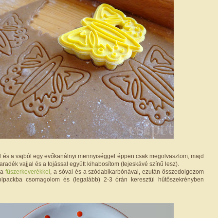
l és a vajból egy evőkanálnyi mennyiséggel éppen csak megolvasztom, majd
aradék vajjal és a tojással együtt kihabosítom (tejeskávé színű lesz).
m a
fűszerkeverékkel
, a sóval és a szódabikarbónával, ezután összedolgozom
Folpackba csomagolom és (legalább) 2-3 órán keresztül hűtőszekrényben