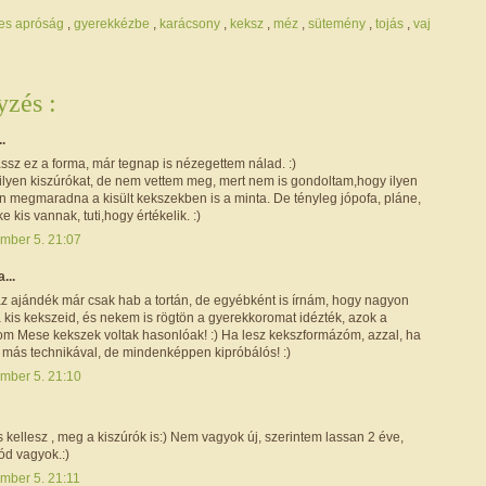
es apróság
,
gyerekkézbe
,
karácsony
,
keksz
,
méz
,
sütemény
,
tojás
,
vaj
zés :
..
ssz ez a forma, már tegnap is nézegettem nálad. :)
 ilyen kiszúrókat, de nem vettem meg, mert nem is gondoltam,hogy ilyen
an megmaradna a kisült kekszekben is a minta. De tényleg jópofa, pláne,
e kis vannak, tuti,hogy értékelik. :)
mber 5. 21:07
a...
az ajándék már csak hab a tortán, de egyébként is írnám, hogy nagyon
 kis kekszeid, és nekem is rögtön a gyerekkoromat idézték, azok a
om Mese kekszek voltak hasonlóak! :) Ha lesz kekszformázóm, azzal, ha
 más technikával, de mindenképpen kipróbálós! :)
mber 5. 21:10
 kellesz , meg a kiszúrók is:) Nem vagyok új, szerintem lassan 2 éve,
ód vagyok.:)
mber 5. 21:11