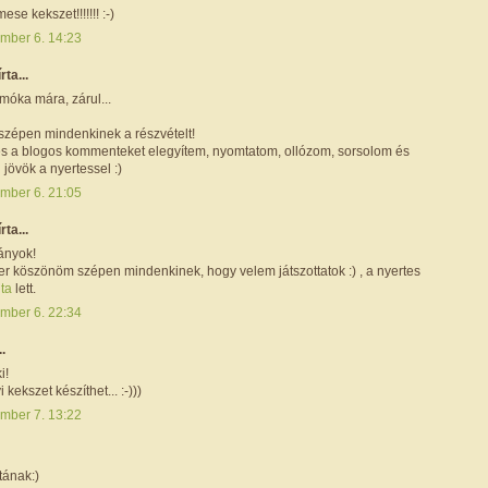
se kekszet!!!!!!! :-)
mber 6. 14:23
írta...
 móka mára, zárul...
zépen mindenkinek a részvételt!
 és a blogos kommenteket elegyítem, nyomtatom, ollózom, sorsolom és
jövök a nyertessel :)
mber 6. 21:05
írta...
ányok!
r köszönöm szépen mindenkinek, hogy velem játszottatok :) , a nyertes
ta
lett.
mber 6. 22:34
..
i!
 kekszet készíthet... :-)))
mber 7. 13:22
tának:)