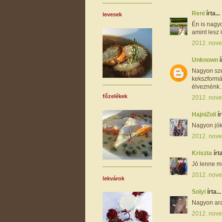
Reni
írta...
levesek
Én is nagy
amint lesz 
2012. nove
Unknown
í
Nagyon szé
kekszformá
élveznénk.
főzelékek
2012. nove
HajniZoli
ír
Nagyon jók 
2012. nove
Kriszta
írta
Jó lenne m
2012. nove
lekvárok
Solyi
írta...
Nagyon ara
2012. nove