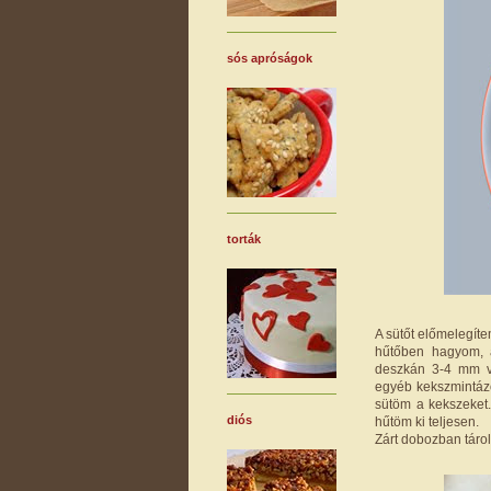
sós apróságok
torták
A sütőt előmelegít
hűtőben hagyom, 
deszkán 3-4 mm vé
egyéb kekszmintázók
sütöm a kekszeket
diós
hűtöm ki teljesen.
Zárt dobozban tárolv