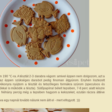
em 190 °C-ra. A tésztát 2-3 darabra vágom: amivel éppen nem dolgozom, azt a
az éppen szükséges darabot pedig finoman átgyúrom. Enyhén lisztezett
konyra nyújtom a tésztát és tetszőleges formákra szúrom (speculoos és
kal is működik a tészta). Sütőpapírral bélelt tepsiben, 7-8 perc alatt készre
. Néhány percig még a tepsiben hagyom a kekszeket, ezután rácsra áttéve
a egy napnál tovább nálunk nem állt el - mert elfogyott. :)))