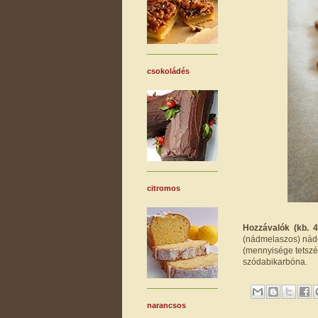
csokoládés
citromos
Hozzávalók (kb. 
(nádmelaszos) nádcu
(mennyisége tetszé
szódabikarbóna.
narancsos