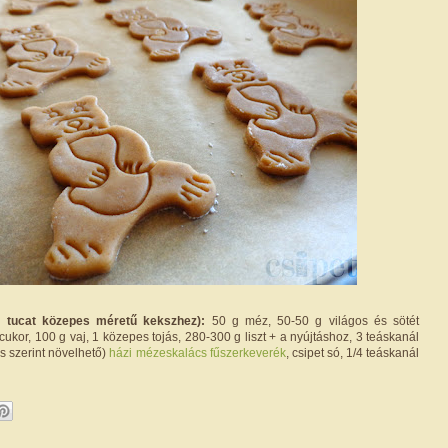
4 tucat közepes méretű kekszhez):
50 g méz, 50-50 g világos és sötét
kor, 100 g vaj, 1 közepes tojás, 280-300 g liszt + a nyújtáshoz, 3 teáskanál
s szerint növelhető)
házi mézeskalács fűszerkeverék
, csipet só, 1/4 teáskanál