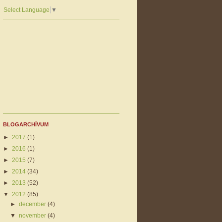
Select Language
▼
BLOGARCHÍVUM
►
2017
(1)
►
2016
(1)
►
2015
(7)
►
2014
(34)
►
2013
(52)
▼
2012
(85)
►
december
(4)
▼
november
(4)