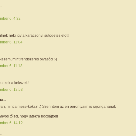
..
mber 6. 4:32
nék neki így a karácsonyi sütögetés előtt!
mber 6. 11:04
tkezem, mint rendszeres olvasód :-)
mber 6. 11:18
 ezek a kekszek!
mber 6. 12:53
ta...
yan, mint a mese-keksz! :) Szerintem az én porontyaim is rajonganának
nyos tőled, hogy játékra bocsájtod!
mber 6. 14:12
..