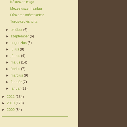
Kókuszos csiga
Mézesfűszer házilag
Fűszeres mézeskeksz
Túrós-csokis torta
►
október
(6)
►
szeptember
(6)
►
augusztus
(5)
►
július
(8)
►
június
(4)
►
május
(14)
►
április
(7)
►
március
(9)
►
február
(7)
►
január
(11)
►
2011
(134)
►
2010
(173)
►
2009
(84)