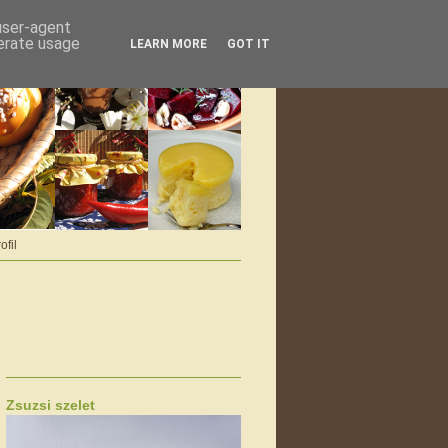
 user-agent
nerate usage
LEARN MORE
GOT IT
ofil
Zsuzsi szelet