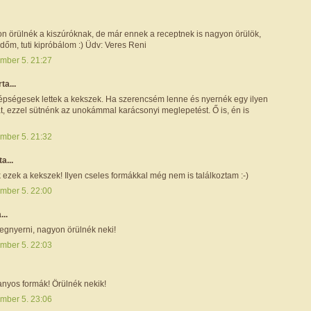
on örülnék a kiszúróknak, de már ennek a receptnek is nagyon örülök,
időm, tuti kipróbálom :) Üdv: Veres Reni
mber 5. 21:27
rta...
pségesek lettek a kekszek. Ha szerencsém lenne és nyernék egy ilyen
t, ezzel sütnénk az unokámmal karácsonyi meglepetést. Ő is, én is
mber 5. 21:32
ta...
ezek a kekszek! Ilyen cseles formákkal még nem is találkoztam :-)
mber 5. 22:00
...
egnyerni, nagyon örülnék neki!
mber 5. 22:03
nyos formák! Örülnék nekik!
mber 5. 23:06