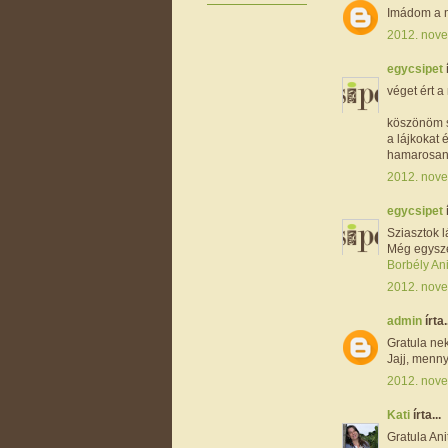
Imádom a me
2012. nove
egycsipet
véget ért a
köszönöm s
a lájkokat
hamarosan 
2012. nove
egycsipet
Sziasztok l
Még egysze
Borbély Ani
2012. nove
admin
írta.
Gratula nek
Jajj, mennyi
2012. nove
Kati
írta...
Gratula Ani