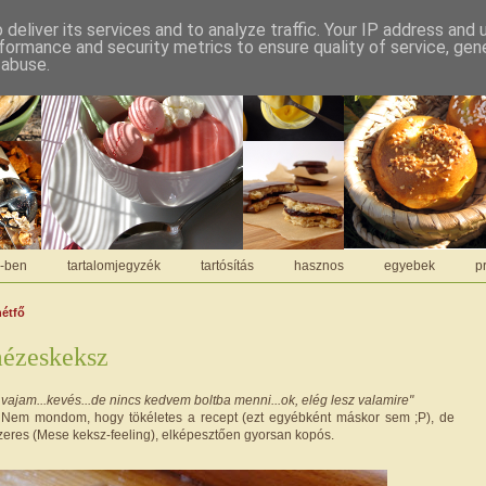
deliver its services and to analyze traffic. Your IP address and
formance and security metrics to ensure quality of service, ge
 abuse.
C-ben
tartalomjegyzék
tartósítás
hasznos
egyebek
pr
hétfő
mézeskeksz
 vajam...kevés...de nincs kedvem boltba menni...ok, elég lesz valamire"
e. Nem mondom, hogy tökéletes a recept (ezt egyébként máskor sem ;P), de
szeres (Mese keksz-feeling), elképesztően gyorsan kopós.