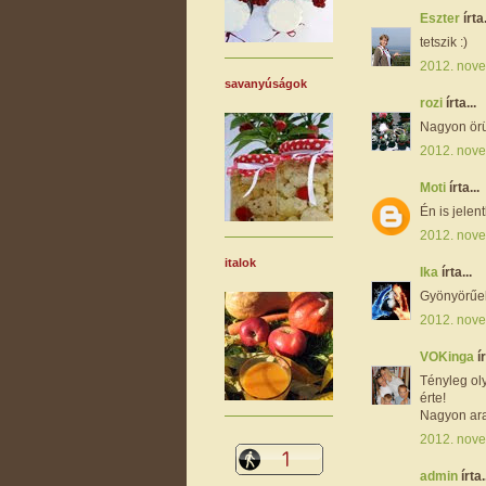
Eszter
írta.
tetszik :)
2012. nove
savanyúságok
rozi
írta...
Nagyon örül
2012. nove
Moti
írta...
Én is jelen
2012. nove
italok
Ika
írta...
Gyönyörűek
2012. nove
VOKinga
ír
Tényleg ol
érte!
Nagyon ara
2012. nove
admin
írta.