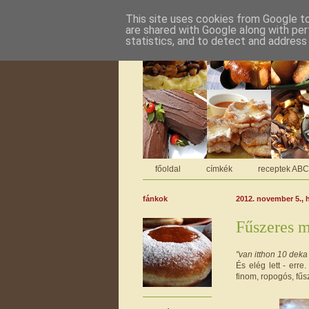
This site uses cookies from Google to 
are shared with Google along with per
statistics, and to detect and address
főoldal
címkék
receptek AB
fánkok
2012. november 5., 
Fűszeres 
"van itthon 10 deka
És elég lett - err
finom, ropogós, fű