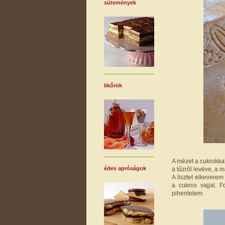
sütemények
likőrök
A mézet a cukrokka
édes apróságok
a tűzről levéve, a m
A lisztet elkevere
a cukros vajjal. 
pihentetem.