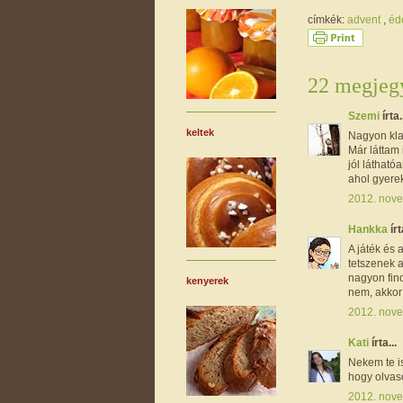
címkék:
advent
,
éd
22 megjegy
Szemi
írta.
keltek
Nagyon kla
Már láttam
jól látható
ahol gyerek
2012. nove
Hankka
írt
A játék és 
tetszenek a
nagyon fin
kenyerek
nem, akkor
2012. nove
Kati
írta...
Nekem te is
hogy olvas
2012. nove