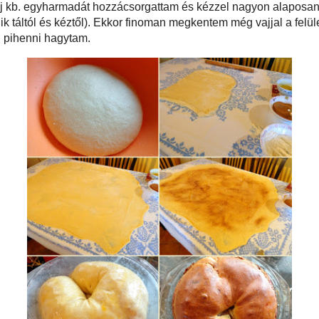
sszeszitáltam, 60 dkg-ot kimértem belőle a kelesztőtálba, közepébe mélyedést
yos tejben elkevertem egy evőkanál cukrot, belemorzsoltam az élesztőt és egy
intettem. A vajat mikróban megolvasztottam. Amikor az élesztő felfutott,
ojást, majd az egészet a kimért liszthez adtam. Egy csipet sót tettem hozzá és
összekeverni - először nagyon ragacsos állagú masszát kaptam, amihez
 2-3 evőkanálnyi lisztet adtam. Amikor a tészta lágy gombóccá állt össze, az
. egyharmadát hozzácsorgattam és kézzel nagyon alaposan kidagasztottam a
a, amíg a tészta el nem válik táltól és kéztől). Ekkor finoman megkentem még
 így igazítottam gombóccá és a kelesztőtálat lefedve kb. 35-40 percig pihenni