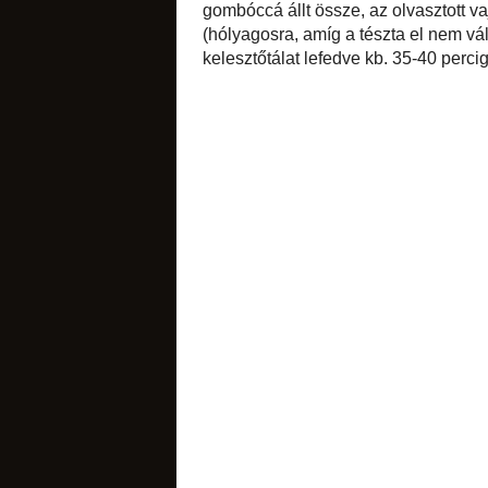
A kétféle lisztet ö
készítettem. A lang
kis liszttel megh
sós apróságok
beleütöttem a két t
elkezdtem kézzel 
fokozatosan további
olvasztott vaj kb
tésztát (hólyagosr
vajjal a felületét,
hagytam.
torták
diós