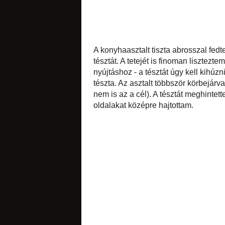
csokoládés
A konyhaasztalt t
meghintettem a lisz
nyújtófával nagyob
- a tésztát úgy kel
ha lehet, ne szaka
amennyire csak bírt
citromos
meghintettem a fahé
a keskenyebb oldal
narancsos