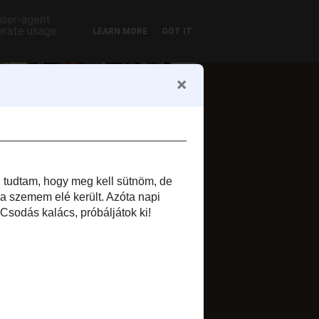
 user-agent
nerate usage
LEARN MORE
GOT IT
ofil
Zsuzsi szelet