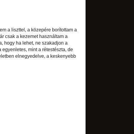
Szilveszteri szerencsesajtos
Somodi/torockói kalács
Stollen
►
november
(4)
►
október
(6)
►
szeptember
(6)
►
augusztus
(5)
►
július
(8)
►
június
(4)
►
május
(14)
►
április
(7)
►
március
(9)
►
február
(7)
►
január
(11)
►
2011
(134)
►
2010
(173)
►
2009
(84)