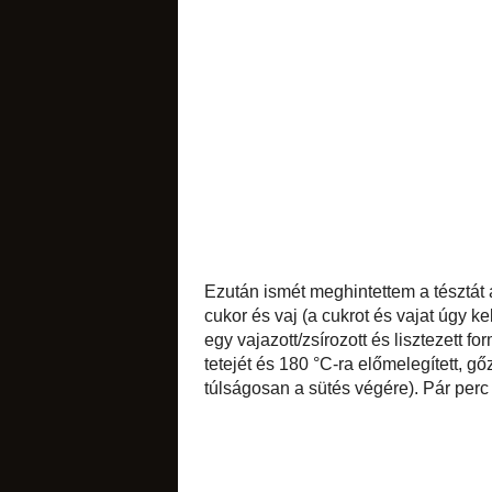
keltek
kenyerek
Ezután ismét meghin
hajtottam a keskeny
ekkor fogyjon el)
vajazott/zsírozott 
Ezután felvert tojá
alatt készre sütött
végére). Pár perc p