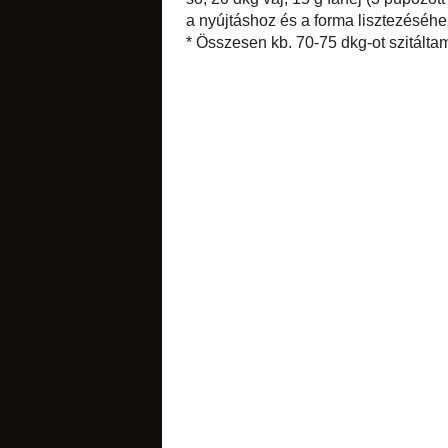
még felvett 4-5 dkg
szükség), 4 dl langy
g fahéj (3 púpozo
kikenéséhez és néhá
* Összesen kb. 70-7
savanyúságok
címkék:
fahéj
,
húsv
5 megjegyz
italok
marisz57
í
Álomszép le
Remélem bé
Sikerekben
2012. dece
egycsipet
Marisz, na
2012. dece