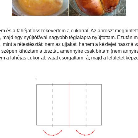
iszta abrosszal fedtem és a fahéjat összekevertem a cukorral. Az abroszt
ttel, a közepére borítottam a tésztát. A tetejét is finoman liszteztem, majd egy
b téglalapra nyújtottam. Ezután már csak a kezemet használtam a nyújtáshoz
l kihúzni, mint a rétestésztát: nem az ujjakat, hanem a kézfejet használva, hogy
djon a tészta. Az asztalt többször körbejárva szépen kihúztam a tésztát,
am (nem annyira egyenletes, mint a rétestészta, de nem is az a cél). A tésztát
jas cukorral, vajat csorgattam rá, majd a felületet képzeletben elnegyedelve,
akat középre hajtottam.