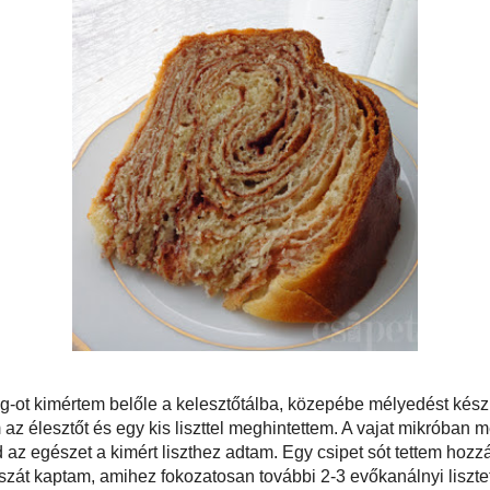
ltozata
itt
, nálam kisebb módosításokkal készült.