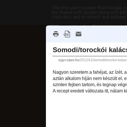
This site uses cookies from Google to 
are shared with Google along with per
statistics, and to detect and address
főoldal
címkék
receptek AB
fánkok
2012. december 26.,
Somodi/tor
Nagyon szeretem
kalácsot, tudtam, 
mígnem nemrégib
fejben tartom, és 
Csodás kalács, prób