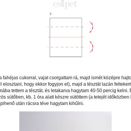
tettem a tésztát a fahéjas cukorral, vajat csorgattam rá, majd ismét középre
ebb oldalakat. Ismét cukor és vaj (a cukrot és vajat úgy kell elosztani, hogy
, majd a tésztát lazán feltekertem (mint a bejglit). Patkó alakban egy
és lisztezett formába tettem a tésztát, és letakarva hagytam 40-50 percig kelni.
ssal lekentem a tetejét és 180 °C-ra előmelegített, gőzös sütőben, kb. 1 óra
em (a tetejét időközben letakartam, hogy ne barnuljon meg túlságosan a sütés
ihenő után rácsra téve hagytam kihűlni.