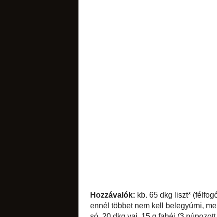
levesek
főzelékek
lekvárok
Hozzávalók:
kb. 65