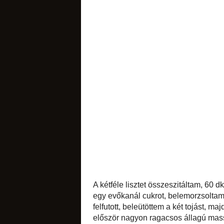
A recept eredeti vá
sütemények
likőrök
édes apróságok