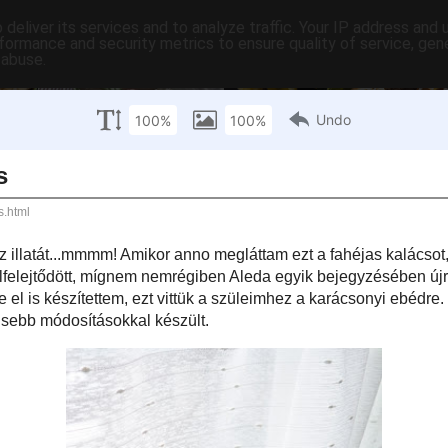
deliver its services and to analyze traffic. Your IP address and
formance and security metrics to ensure quality of service, ge
 abuse.
C-ben
tartalomjegyzék
tartósítás
hasznos
egyebek
pr
 szerda
ockói kalács
 a
fahéjat
, az ízét, az illatát...mmmm! Amikor anno megláttam ezt a fahéjas
hogy meg kell sütnöm, de aztán alkalom híján nem készült el, elfelejtődött,
en
Aleda
egyik bejegyzésében újra szemem elé került. Azóta napi szinten
tegnap végre el is készítettem, ezt vittük a szüleimhez a karácsonyi ebédre.
áljátok ki!