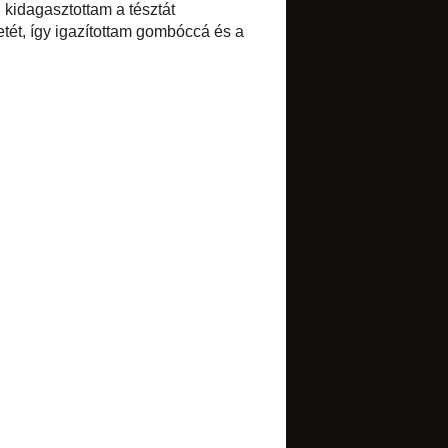
Select Language
▼
BLOGARCHÍVUM
►
2017
(1)
►
2016
(1)
►
2015
(7)
►
2014
(34)
►
2013
(52)
▼
2012
(85)
▼
december
(4)
Mákos-szezámos kréker
szilveszterre