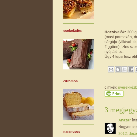
csokoládés
Hozzávalók:
200 g 
(most parmezán, de 
sárgája (villával k
függően), ízlés szer
nyújtáshoz.
Úgy 4 tepsi lesz e
citromos
címkék:
gyerekkéz
3 megjegyz
Anazar
írta
Nagyon tet
narancsos
2012. dece