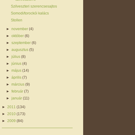
Szilveszteri szerencsesajtos
Somodi/torockói kalács
Stollen
►
november
(4)
►
október
(6)
►
szeptember
(6)
►
augusztus
(5)
►
július
(8)
►
június
(4)
►
május
(14)
►
április
(7)
►
március
(9)
►
február
(7)
►
január
(11)
►
2011
(134)
►
2010
(173)
►
2009
(84)