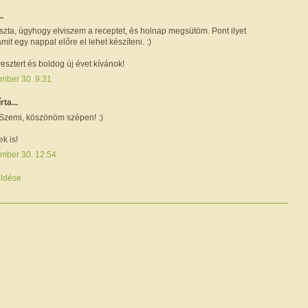
..
zta, úgyhogy elviszem a receptet, és holnap megsütöm. Pont ilyet
mit egy nappal előre el lehet készíteni. :)
esztert és boldog új évet kívánok!
mber 30. 9:31
írta...
, Szemi, köszönöm szépen! :)
k is!
mber 30. 12:54
ldése