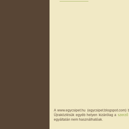
A www.egycsipet.hu (egycsipet.blogspot.com) b
Újraközlésük egyéb helyen kizárólag a
szerző
egyáltalán nem használhatóak.