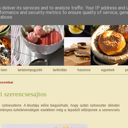
deliver its services and to analyze traffic. Your IP address and
formance and security metrics to ensure quality of service, ge
 abuse.
C-ben
tartalomjegyzék
tartósítás
hasznos
egyebek
pr
, szombat
i szerencsesajtos
szilveszterre. A tésztája előre begyúrható, hogy aztán szilveszter délután
eleményes lurkók/vendégek esetében még a tepsiből eltűnjenek a szerencsés