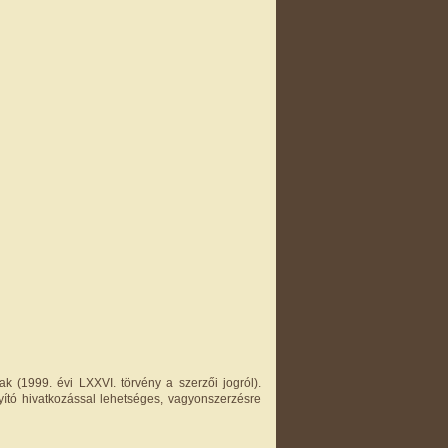
k (1999. évi LXXVI. törvény a szerzői jogról).
yító hivatkozással lehetséges, vagyonszerzésre