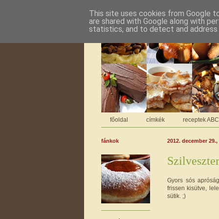
This site uses cookies from Google to 
are shared with Google along with per
statistics, and to detect and address
főoldal
címkék
receptek AB
fánkok
2012. december 29.
Szilveszter
Gyors sós apróság 
frissen kisütve, l
sütik. ;)