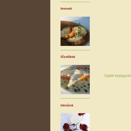
levesek
főzelékek
Újabb bejegyzé
lekvárok