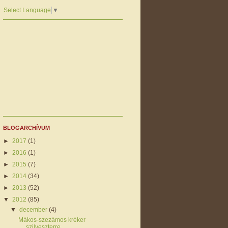
Select Language
▼
BLOGARCHÍVUM
►
2017
(1)
►
2016
(1)
►
2015
(7)
►
2014
(34)
►
2013
(52)
▼
2012
(85)
▼
december
(4)
Mákos-szezámos kréker
szilveszterre