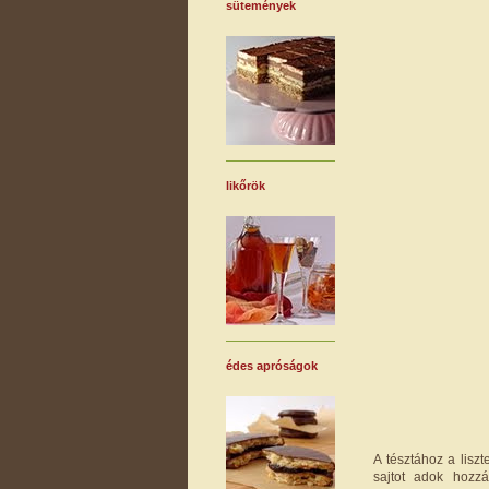
sütemények
likőrök
édes apróságok
A tésztához a liszt
sajtot adok hozzá.