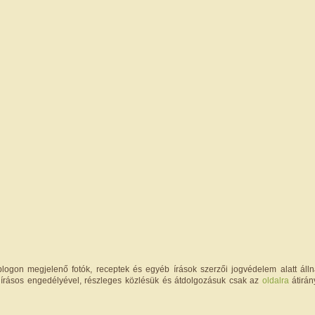
logon megjelenő fotók, receptek és egyéb írások szerzői jogvédelem alatt állna
írásos engedélyével, részleges közlésük és átdolgozásuk csak az
oldalra
átirán