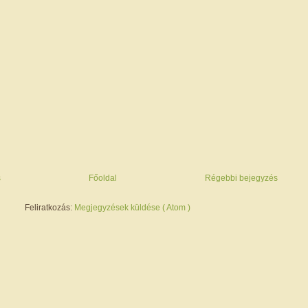
s
Főoldal
Régebbi bejegyzés
Feliratkozás:
Megjegyzések küldése ( Atom )