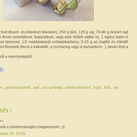
liszt (finom- és rétesliszt felesben), 250 g túró, 125 g vaj, 70-80 g reszelt sajt
finom ementálival, trappistával, vagy akár füstölt sajttal is), 1 egész tojás+1
issé felverve), 1/3 mokkáskanál szódabikarbóna, 5-10 g só (sajttól és ízléstől
int fűszerek (fincsi a kakukkfű, a rozmaring vagy a bazsalikom...), kevés liszt a
bből a mennyiségből.
be
,
gyors/egyszerű
,
sajt
,
sós apróság
,
szilveszter/újév
,
tojás
,
túró
,
vaj
és :
...
szik a szerencsesajtos megnevezés ;-))
mber 29. 19:39