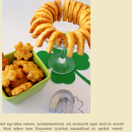
eket egy tálba mérem, szódabikarbónát, sót, kockázott vajat, túrót és reszelt
 Most tettem bele fűszereket (szárított kakukkfüvet és aprított -mirelit-