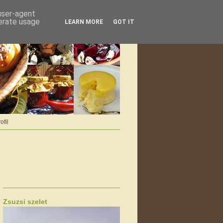
 user-agent
nerate usage
LEARN MORE
GOT IT
ofil
Zsuzsi szelet