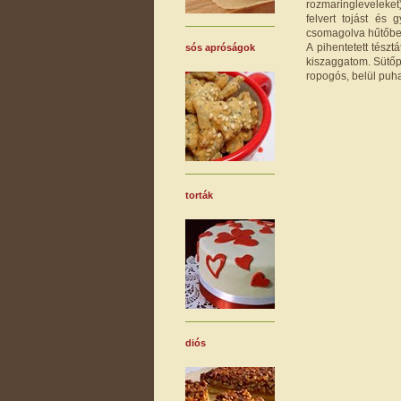
rozmaringleveleket
felvert tojást és
csomagolva hűtőben
A pihentetett tész
sós apróságok
kiszaggatom. Sütőp
ropogós, belül puha 
torták
diós