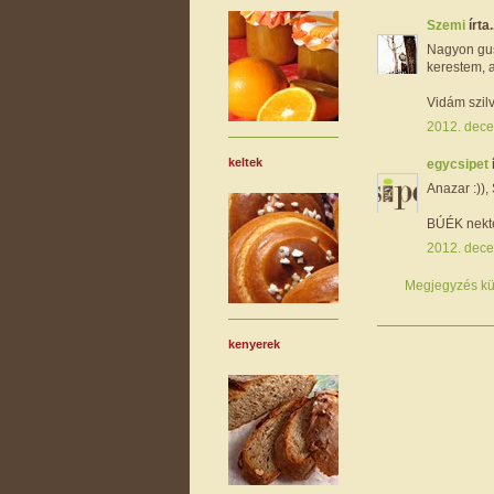
Szemi
írta.
Nagyon gus
kerestem, a
Vidám szilv
2012. dece
keltek
egycsipet
Anazar :))
BÚÉK nekte
2012. dece
Megjegyzés kü
kenyerek