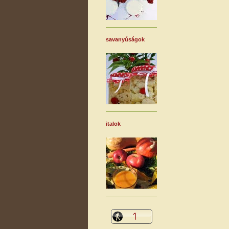
savanyúságok
italok