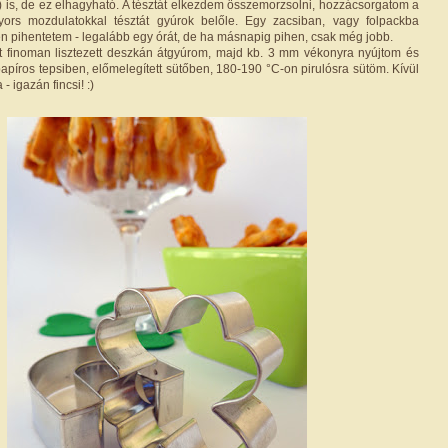
) is, de ez elhagyható. A tésztát elkezdem összemorzsolni, hozzácsorgatom a
 gyors mozdulatokkal tésztát gyúrok belőle. Egy zacsiban, vagy folpackba
 pihentetem - legalább egy órát, de ha másnapig pihen, csak még jobb.
tát finoman lisztezett deszkán átgyúrom, majd kb. 3 mm vékonyra nyújtom és
apíros tepsiben, előmelegített sütőben, 180-190 °C-on pirulósra sütöm. Kívül
- igazán fincsi! :)