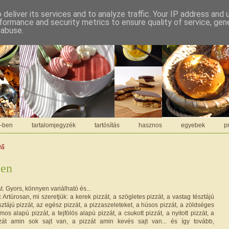
deliver its services and to analyze traffic. Your IP address and
formance and security metrics to ensure quality of service, ge
 abuse.
C-ben
tartalomjegyzék
tartósítás
hasznos
egyebek
pr
fő
ben
t. Gyors, könnyen variálható és...
Artúrosan, mi szeretjük: a kerek pizzát, a szögletes pizzát, a vastag tésztájú
sztájú pizzát, az egész pizzát, a pizzaszeleteket, a húsos pizzát, a zöldséges
mos alapú pizzát, a tejfölös alapú pizzát, a csukott pizzát, a nyitott pizzát, a
zzát amin sok sajt van, a pizzát amin kevés sajt van... és így tovább,