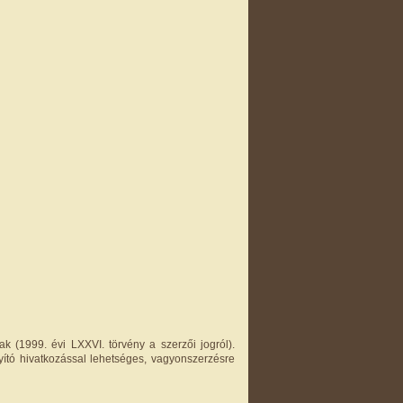
k (1999. évi LXXVI. törvény a szerzői jogról).
yító hivatkozással lehetséges, vagyonszerzésre