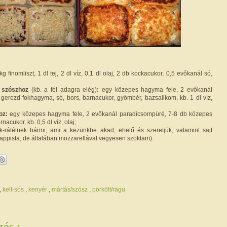
kg finomliszt, 1 dl tej, 2 dl víz, 0,1 dl olaj, 2 db kockacukor, 0,5 evőkanál só,
 szószhoz
(kb. a fél adagra elég)
:
egy közepes hagyma fele, 2 evőkanál
gerezd fokhagyma, só, bors, barnacukor, gyömbér, bazsalikom, kb. 1 dl víz,
oz:
egy közepes hagyma fele, 2 evőkanál paradicsompüré, 7-8 db közepes
nacukor, kb. 0,5 dl víz, olaj;
k-rátétnek bármi, ami a kezünkbe akad, ehető és szeretjük, valamint sajt
rappista, de általában mozzarellával vegyesen szoktam).
,
kelt-sós
,
kenyér
,
mártás/szósz
,
pörkölt/ragu
és :