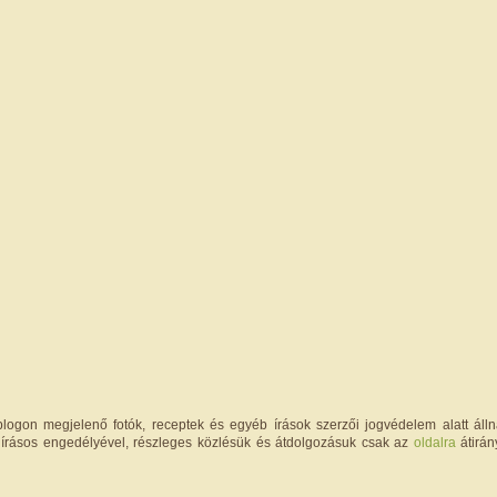
logon megjelenő fotók, receptek és egyéb írások szerzői jogvédelem alatt állna
írásos engedélyével, részleges közlésük és átdolgozásuk csak az
oldalra
átirán