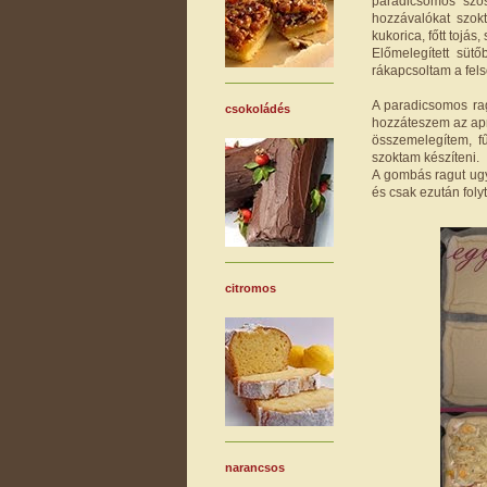
paradicsomos szó
hozzávalókat szo
kukorica, főtt tojá
Előmelegített süt
rákapcsoltam a felső 
A paradicsomos rag
csokoládés
hozzáteszem az apr
összemelegítem, fű
szoktam készíteni.
A gombás ragut ugy
és csak ezután foly
citromos
narancsos