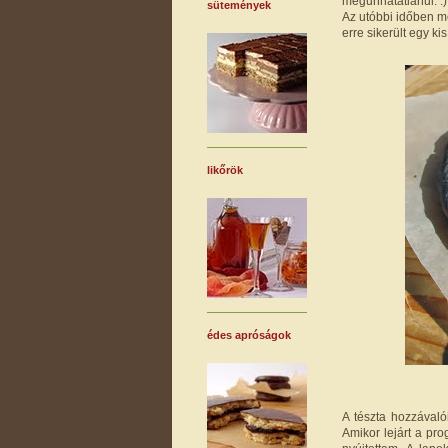
megunhatatlanul. :)
sütemények
Az utóbbi időben m
erre sikerült egy k
likőrök
édes apróságok
A tészta hozzávaló
Amikor lejárt a pr