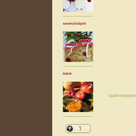
savanyúságok
italok
Újabb bejegyzé