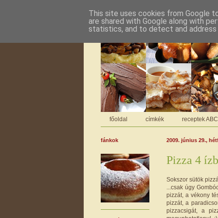
This site uses cookies from Google to 
are shared with Google along with per
statistics, and to detect and address
főoldal
címkék
receptek AB
fánkok
2009. június 29., hét
Pizza 4 íz
Sokszor sütök pizzá
...csak úgy Gombóc 
pizzát, a vékony té
pizzát, a paradicso
pizzacsigát, a pi