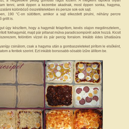
szt, a negyedikre pedig gombás ragut főztem. A megkent lapokra olyan
ktam tenni, amik éppen a kezembe akadnak, most éppen sonka, hagyma,
s, szalámi különböző összetételekben és persze sok-sok sajt.
őben, 190 °C-on sütöttem, amikor a sajt elkezdett pirulni, néhány percre
grillt is.
ut úgy készítem, hogy a hagymát felaprítom, kevés olajon megdinsztelem,,
ított fokhagymát, majd pár pillanat múlva paradicsompürét adok hozzá. Kicsit
szerezem, felöntöm vízzel és pár percig forralom. Inkább édes ízhatásúra
anígy csinálom, csak a hagyma után a gombaszeleteket pirítom le elsőként,
tatom a fentiek szerint. Ezt inkább borsosabb-sósabb ízűre állítom be.