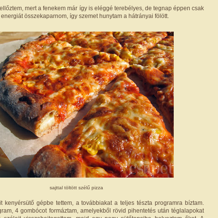
ellőztem, mert a fenekem már így is eléggé terebélyes, de tegnap éppen csak
is energiát összekaparnom, így szemet hunytam a hátrányai fölött.
sajttal töltött szélű pizza
it kenyérsütő gépbe tettem, a továbbiakat a teljes tészta programra bíztam.
ogram, 4 gombócot formáztam, amelyekből rövid pihentetés után téglalapokat