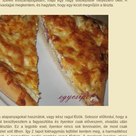
k széleit visszahajtogattam, majd egy nagy sütőtepsibe helyeztem őket. A
ívaolajjal megkentem, és hagytam, hogy egy kicsit megnőjön a tészta.
s alapanyagokat használok, vagy kész ragut főzök. Sokszor előfordul, hogy a
t besüllyesztem a fagyasztóba és ilyenkor csak előveszem, olvadás után
tésztán. Ez a legjobb eset, ilyenkor nincs sok tennivalóm, de most csak
let volt itthon. Így 2 lapot fokhagymás tejföllel kentem meg, a harmadikhoz