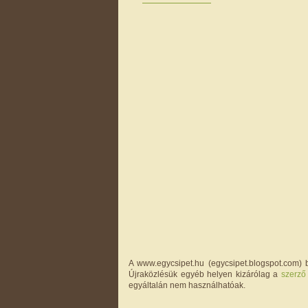
A www.egycsipet.hu (egycsipet.blogspot.com) b
Újraközlésük egyéb helyen kizárólag a
szerző
egyáltalán nem használhatóak.