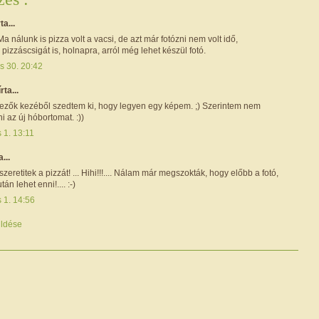
rta...
 Ma nálunk is pizza volt a vacsi, de azt már fotózni nem volt idő,
 pizzáscsigát is, holnapra, arról még lehet készül fotó.
s 30. 20:42
írta...
hezők kezéből szedtem ki, hogy legyen egy képem. ;) Szerintem nem
ni az új hóbortomat. :))
s 1. 13:11
a...
 szeretitek a pizzát! ... Hihi!!!.... Nálam már megszokták, hogy előbb a fotó,
án lehet enni!.... :-)
s 1. 14:56
ldése