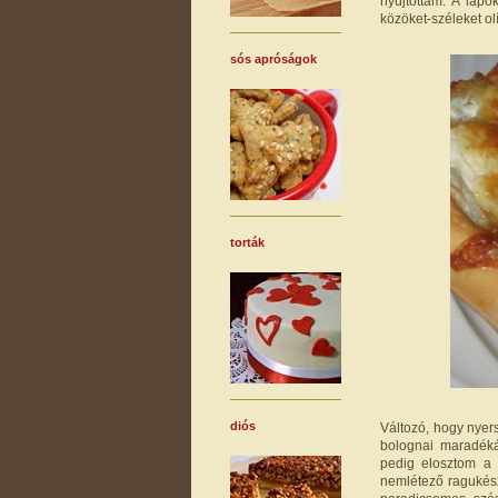
nyújtottam. A lapo
közöket-széleket ol
sós apróságok
torták
diós
Változó, hogy nyer
bolognai maradéká
pedig elosztom a 
nemlétező ragukész