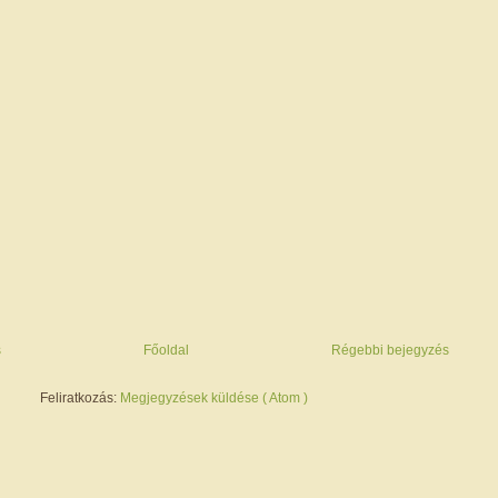
s
Főoldal
Régebbi bejegyzés
Feliratkozás:
Megjegyzések küldése ( Atom )