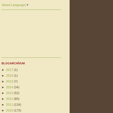
Select Language
▼
BLOGARCHÍVUM
►
2017
(1)
►
2016
(1)
►
2015
(7)
►
2014
(34)
►
2013
(52)
►
2012
(85)
►
2011
(134)
►
2010
(173)