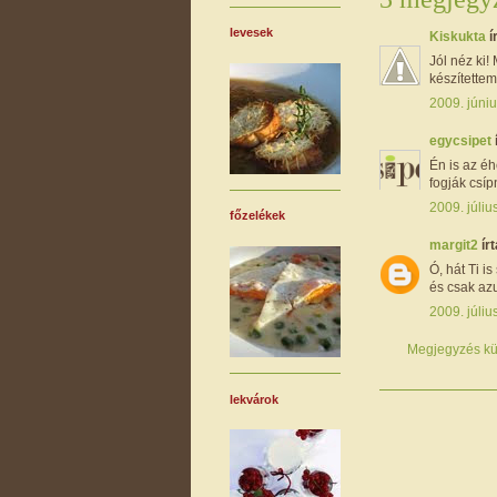
levesek
Kiskukta
í
Jól néz ki!
készítettem
2009. júniu
egycsipet
Én is az é
fogják csíp
2009. júliu
főzelékek
margit2
írt
Ó, hát Ti is
és csak azut
2009. júliu
Megjegyzés kü
lekvárok