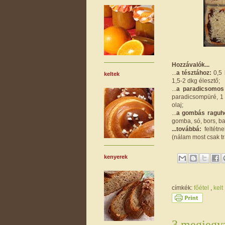
Hozzávalók...
...
a tésztához:
0,5 
keltek
1,5-2 dkg élesztő;
...
a paradicsomos
paradicsompüré, 1 
olaj;
...
a gombás raguh
gomba, só, bors, bar
...továbbá:
feltétne
(nálam most csak t
kenyerek
címkék:
főétel
,
kelt
3 megjegyz