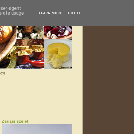
 user-agent
nerate usage
LEARN MORE
GOT IT
ofil
Zsuzsi szelet