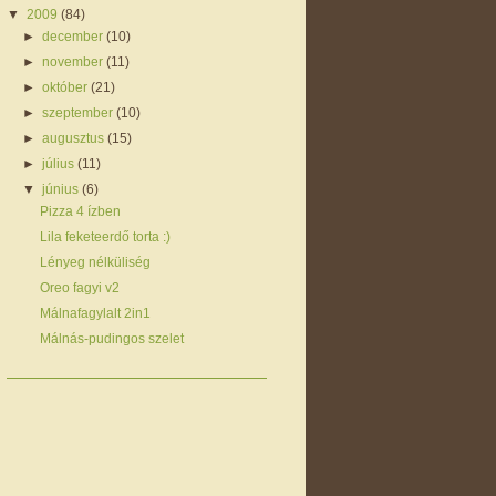
▼
2009
(84)
►
december
(10)
►
november
(11)
►
október
(21)
►
szeptember
(10)
►
augusztus
(15)
►
július
(11)
▼
június
(6)
Pizza 4 ízben
Lila feketeerdő torta :)
Lényeg nélküliség
Oreo fagyi v2
Málnafagylalt 2in1
Málnás-pudingos szelet