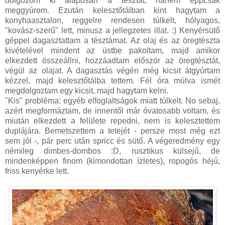
dolgozom ki alaposan a tésztát, hanem éppcsak
meggyúrom. Ezután kelesztőtálban kint hagytam a
konyhaasztalon, reggelre rendesen túlkelt, hólyagos,
"kovász-szerű" lett, minusz a jellegzetes illat. :) Kenyérsütő
géppel dagasztattam a tésztámat. Az olaj és az öregtészta
kivételével mindent az üstbe pakoltam, majd amikor
elkezdett összeállni, hozzáadtam először az öregtésztát,
végül az olajat. A dagasztás végén még kicsit átgyúrtam
kézzel, majd kelesztőtálba tettem. Fél óra múlva ismét
megdolgoztam egy kicsit, majd hagytam kelni.
"Kis" probléma: egyéb elfoglaltságok miatt túlkelt. No sebaj,
azért megformáztam, de innentől már óvatosabb voltam, és
miután elkezdett a felülete repedni, nem is kelesztettem
duplájára. Bemetszettem a tetejét - persze most még ezt
sem jól -, pár perc után spricc és sütő. A végeredmény egy
némileg dimbes-dombos :D, rusztikus külsejű, de
mindenképpen finom (kimondottan ízletes), ropogós héjú,
friss kenyérke lett.