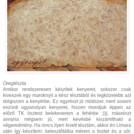
Öregtészta
Amikor rendszeresen készítek kenyeret, sokszor csak
kiveszek egy maroknyit a kész tésztából és legközelebb azt
dolgozom a kenyérbe. Ez egyrészt jó módszer, mert sosem
eszünk ugyanolyan kenyeret, hiszen mondjuk éppen az
előző TK lisztest belekeverem a fehérbe :))), másrészt
annyira mégsem jó, mert kevésbé kiszámítható a
végeredmény. Ha nincs ilyen kivett tésztám, akkor én Limara
után így készítem: kelesztőtálba mérem a lisztet és a sót.