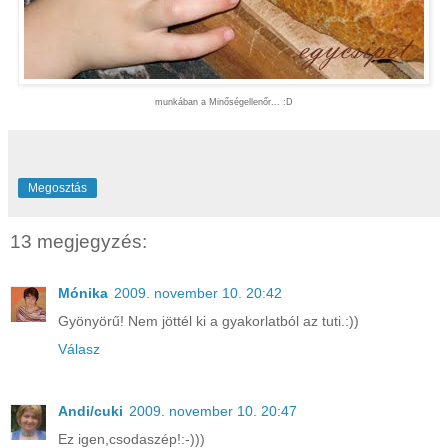
munkában a Minőségellenőr... :D
Megosztás
13 megjegyzés:
Mónika
2009. november 10. 20:42
Gyönyörű! Nem jöttél ki a gyakorlatból az tuti.:))
Válasz
Andi/cuki
2009. november 10. 20:47
Ez igen,csodaszép!:-)))