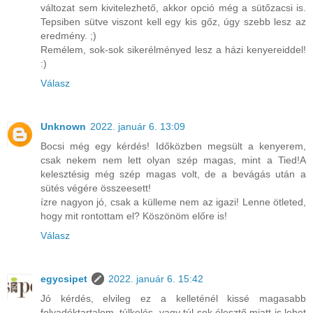
változat sem kivitelezhető, akkor opció még a sütőzacsi is.
Tepsiben sütve viszont kell egy kis gőz, úgy szebb lesz az
eredmény. ;)
Remélem, sok-sok sikerélményed lesz a házi kenyereiddel!
:)
Válasz
Unknown
2022. január 6. 13:09
Bocsi még egy kérdés! Időközben megsült a kenyerem,
csak nekem nem lett olyan szép magas, mint a Tied!A
kelesztésig még szép magas volt, de a bevágás után a
sütés végére összeesett!
ízre nagyon jó, csak a külleme nem az igazi! Lenne ötleted,
hogy mit rontottam el? Köszönöm előre is!
Válasz
egycsipet
2022. január 6. 15:42
Jó kérdés, elvileg ez a kelleténél kissé magasabb
folyadéktartalom, túlkelés, vagy túl sok élesztő miatt is lehet