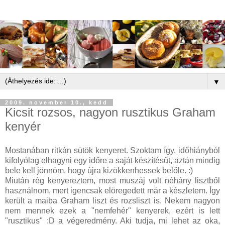
▼
2009. november 10., kedd
Kicsit rozsos, nagyon rusztikus Graham
kenyér
Mostanában ritkán sütök kenyeret. Szoktam így, időhiányból
kifolyólag elhagyni egy időre a saját készítésűt, aztán mindig
bele kell jönnöm, hogy újra kizökkenhessek belőle. :)
Miután rég kenyereztem, most muszáj volt néhány lisztből
használnom, mert igencsak elöregedett már a készletem. Így
került a maiba Graham liszt és rozsliszt is. Nekem nagyon
nem mennek ezek a "nemfehér" kenyerek, ezért is lett
"rusztikus" :D a végeredmény. Aki tudja, mi lehet az oka,