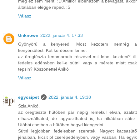
még ez sem ment. :D Amikor elbénázom a bevágást, akkor
általában eléggé reped. :S
Válasz
Unknown
2022. január 4. 17:33
Gyönyörű a kenyered! Most kezdtem nemrég a
kenyérsütést. Két kérdésem lenne:
az öregtészta fennmaradó részével mit lehet kezdeni? ill.
fedeles edényben kell-e sütni, vagy a mérete miatt csak
tepsin? Köszönettel Anikó
Válasz
egycsipet
2022. január 4. 19:38
Szia Anikó,
az öregtészta hűtőben pár napig remekül elvan, azalatt
elhasználhatod, de fagyaszthatod is, ha ritkábban sütsz.
Utóbbi esetben a hűtőben hagyd kiengedni.
Sütni legjobban fedelesben szeretek. Nagyot kacsasütő
jénaiban, kicsit pl cserépedényben, vagy vasban. Ha egyik