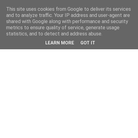
This site uses cookies from Google to deliver its services
and to analyze traffic. Your IP address and user-agent are
shared with Google along with performance and security
metrics to ensure quality of service, generate usage
statistics, and to detect and address abuse.
LEARN MORE
GOT IT