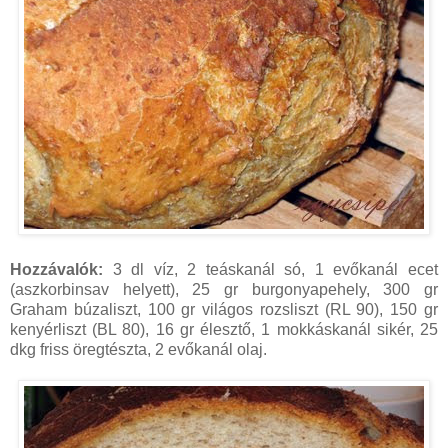
Hozzávalók:
3 dl víz, 2 teáskanál só, 1 evőkanál ecet
(aszkorbinsav helyett), 25 gr burgonyapehely, 300 gr
Graham búzaliszt, 100 gr világos rozsliszt (RL 90), 150 gr
kenyérliszt (BL 80), 16 gr élesztő, 1 mokkáskanál sikér, 25
dkg friss öregtészta, 2 evőkanál olaj.