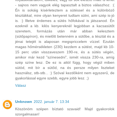
- sajnos nem vagyok elég tapasztalt a biztos válaszhoz. :(
Én is sokáig kísérleteztem a sütéssel és a különböző
tésztákkal, mire olyan kenyeret tudtam sütni, ami szép is-jó
is. :) Illetve érdemes a sütés hőfokával is játszanod. Én
ezeknél a kb. kilós kenyereknél legjobban a kacsasütőt
szeretem, formázás után már abban kelesztem
(sütőpapíron), és mielőtt betenném a sütőbe, a tésztát és a
jénai tetejét is alaposan megspriccelem vízzel. Ezután
magas hőmérsékleten (230) kezdem a sütést, majd kb 10-
15 perc után visszaveszem 190-re, és a sütés végén,
amikor már kezd "színesedni", ismét vissza 230-ra, amíg
szép színe lesz. De ez is attól függ, hogy végül miben
sütöd, mit bír a sütőd, na és persze milyen liszteket
használsz, stb-stb... :) Szóval kezdőként nem egyszerű, de
gyakorlással egyre szebb, egyre jobb lesz. ;)
Válasz
Unknown
2022. január 7. 13:34
Köszönöm szépen bíztató szavaid! Majd gyakorolok
szorgalmasan!