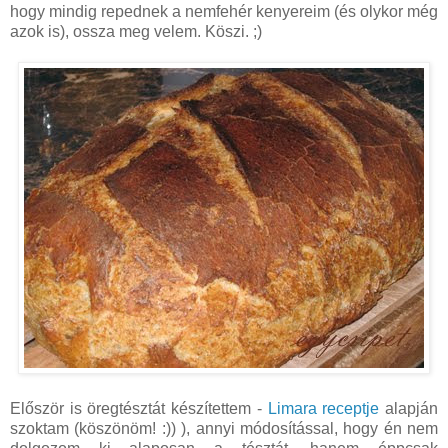
hogy mindig repednek a nemfehér kenyereim (és olykor még
azok is), ossza meg velem. Köszi. ;)
Először is öregtésztát készítettem -
Limara receptje
alapján
szoktam (köszönöm! :)) ), annyi módosítással, hogy én nem