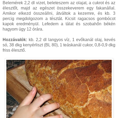
Belemérek 2,2 dl vizet, beleteszem az olajat, a cukrot és az
élesztőt, majd az egészet összekeverem egy fakanállal.
Amikor elkezd összeállni, átváltok a kezemre, és kb. 3
percig megdolgozom a tésztát. Kicsit ragacsos gombócot
kapok eredményül. Lefedem a tálat és szobahőn békén
hagyom úgy 12 órára.
Hozzávalók:
kb. 2,2 dl langyos víz, 1 evőkanál olaj, kevés
só, 38 dkg kenyérliszt (BL 80), 1 teáskanál cukor, 0,8-0,9 dkg
friss élesztő.