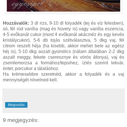
Hozzávalók:
3 dl rizs, 9-10 dl folyadék (tej és víz felesben),
só, fél rúd vanília (mag és hüvely is) vagy vanília eszencia,
4-5 evőkanál cukor (most 4 evőkanál akácméz és egy kevés
kristálycukor), 5-6 db tojás szétválasztva, 5 dkg vaj, fél
citrom reszelt héja (ha kisebb, akkor mehet bele az egész
héj is), 5-10 dkg aszalt gyümölcs (nálam általában 2-2 dkg
aszalt meggy, fekete cseresznye és vörös áfonya), vaj és
zsemlemorzsa a formához/tepsihez, ízlés szerint lekvár,
öntet, porcukor a tálaláshoz.
Ha krémesebbre szeretnéd, akkor a folyadék és a vaj
mennyiségét növelned kell.
Megosztás
9 megjegyzés: