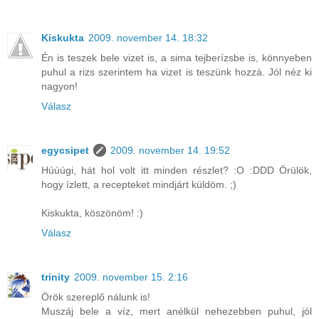
Kiskukta
2009. november 14. 18:32
Én is teszek bele vizet is, a sima tejberízsbe is, könnyeben
puhul a rizs szerintem ha vizet is teszünk hozzá. Jól néz ki
nagyon!
Válasz
egycsipet
2009. november 14. 19:52
Húúúgi, hát hol volt itt minden részlet? :O :DDD Örülök,
hogy ízlett, a recepteket mindjárt küldöm. ;)
Kiskukta, köszönöm! :)
Válasz
trinity
2009. november 15. 2:16
Örök szereplő nálunk is!
Muszáj bele a víz, mert anélkül nehezebben puhul, jól