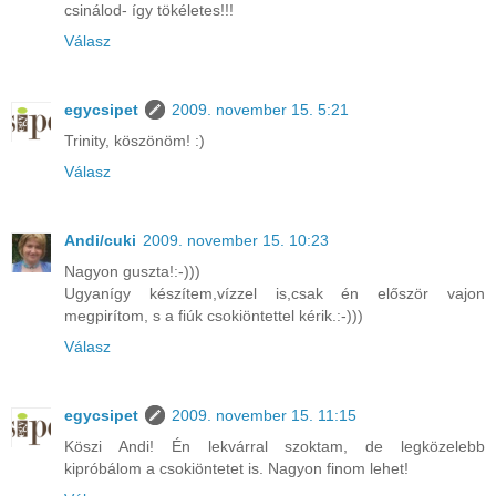
csinálod- így tökéletes!!!
Válasz
egycsipet
2009. november 15. 5:21
Trinity, köszönöm! :)
Válasz
Andi/cuki
2009. november 15. 10:23
Nagyon guszta!:-)))
Ugyanígy készítem,vízzel is,csak én először vajon
megpirítom, s a fiúk csokiöntettel kérik.:-)))
Válasz
egycsipet
2009. november 15. 11:15
Köszi Andi! Én lekvárral szoktam, de legközelebb
kipróbálom a csokiöntetet is. Nagyon finom lehet!