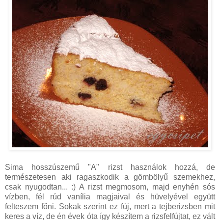
Sima hosszúszemű "A" rizst használok hozzá, de
természetesen aki ragaszkodik a gömbölyű szemekhez,
csak nyugodtan... :) A rizst megmosom, majd enyhén sós
vízben, fél rúd vanília magjaival és hüvelyével együtt
felteszem főni. Sokak szerint ez fúj, mert a tejberizsben mit
keres a víz, de én évek óta így készítem a rizsfelfújtat, ez vált