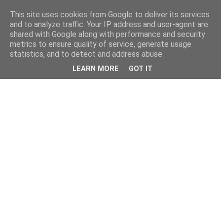
This site uses cookies from Google to deliver its services
and to analyze traffic. Your IP address and user-agent are
shared with Google along with performance and security
metrics to ensure quality of service, generate usage
statistics, and to detect and address abuse.
LEARN MORE
GOT IT