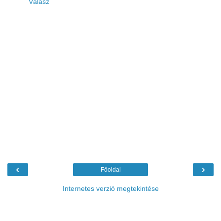
Válasz
‹
›
Főoldal
Internetes verzió megtekintése