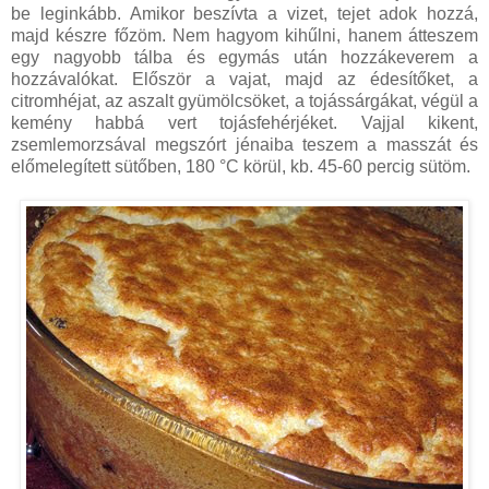
be leginkább. Amikor beszívta a vizet, tejet adok hozzá,
majd készre főzöm. Nem hagyom kihűlni, hanem átteszem
egy nagyobb tálba és egymás után hozzákeverem a
hozzávalókat. Először a vajat, majd az édesítőket, a
citromhéjat, az aszalt gyümölcsöket, a tojássárgákat, végül a
kemény habbá vert tojásfehérjéket. Vajjal kikent,
zsemlemorzsával megszórt jénaiba teszem a masszát és
előmelegített sütőben, 180 °C körül, kb. 45-60 percig sütöm.