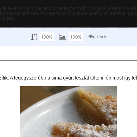
deliver its services and to analyze traffic. Your IP address and
formance and security metrics to ensure quality of service, ge
 abuse.
C-ben
tartalomjegyzék
tartósítás
hasznos
egyebek
pr
kedd
lye
okféleképpen készítik. A legegyszerűbb a sima gyúrt tésztát tölteni, én most