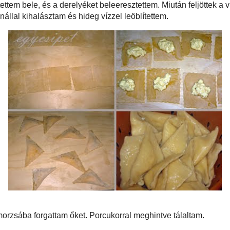
 kezdtem melegíteni. A tésztát vékonyra sodortam, és derelyevágóval kb. 6x6
vágtam belőle. A kockák egymás melletti 2 oldalát egy ecsettel sima vízzel
nállal a túrót a közepükre halmoztam, majd a megkent oldalakkal szemben
tottam, és a levegőt kiszorítva a tésztaszéleket összenyomtam. Így háromszög
at kaptam.
rt, egy kevés sót tettem bele, és a derelyéket beleeresztettem. Miután feljöttek
még kb. 5 percig hagytam főni őket, végül egy szűrőkanállal kihalásztam és
ettem.