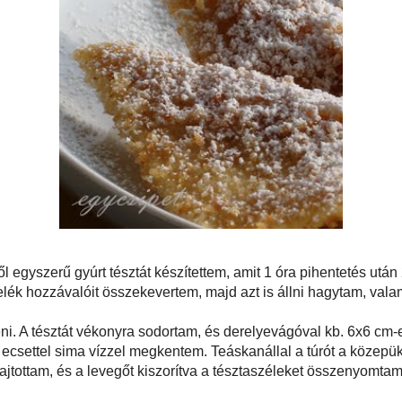
 sóból és némi vízből egyszerű gyúrt tésztát készítettem, amit 1 óra pihentetés
edtem, átgyúrtam, és lefedve újra félretettem. Ezután a töltelék hozzávalóit
d azt is állni hagytam, valamint a zsemlemorzsát megpirítottam egy kevés