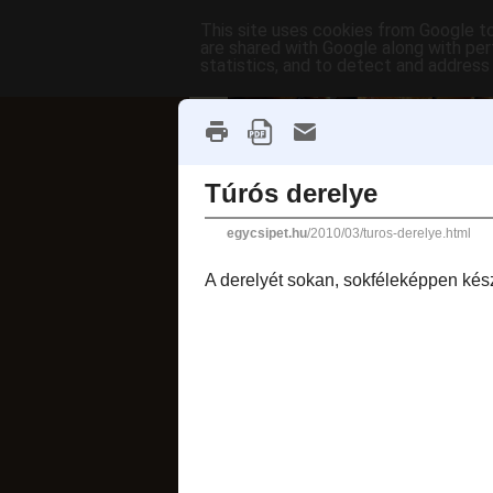
This site uses cookies from Google to 
are shared with Google along with per
statistics, and to detect and address
főoldal
címkék
receptek AB
fánkok
2010. március 23., 
Túrós dere
A derelyét sokan, s
így tettem.