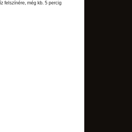
Select Language
▼
BLOGARCHÍVUM
►
2017
(1)
►
2016
(1)
►
2015
(7)
►
2014
(34)
►
2013
(52)
►
2012
(85)
►
2011
(134)
▼
2010
(173)