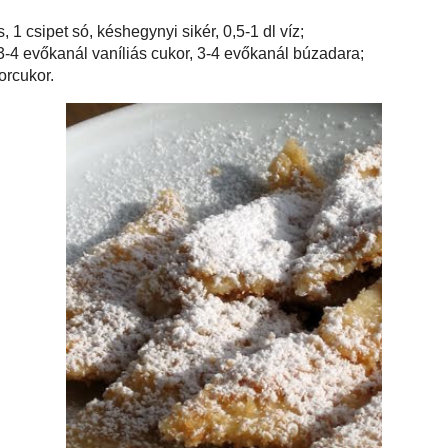
a pirított zsemlemorzsába forgattam őket. Porcukorral meghintve tálaltam.
0 dkg liszt, 4 tojás, 1 csipet só, késhegynyi sikér, 0,5-1 dl víz;
dkg túró, 2 tojás, 3-4 evőkanál vaníliás cukor, 3-4 evőkanál búzadara;
 zsemlemorzsa, porcukor.