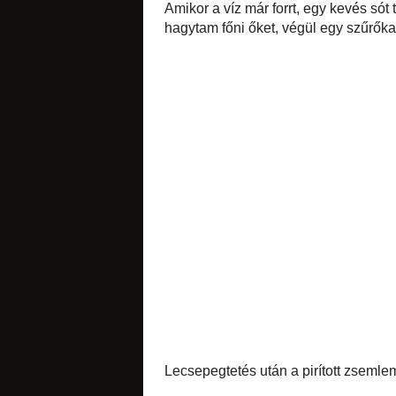
vajon.
Egy fazékban vizet
cm-es négyzeteket 
megkentem. Teáska
sós apróságok
lévő csúcsot ráhaj
alakú kis csomagok
Amikor a víz már for
a víz felszínére, 
hideg vízzel leöblít
torták
diós