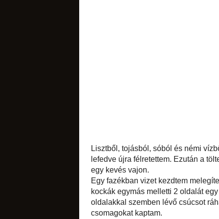
sütemények
likőrök
édes apróságok
Lisztből, tojásból,
után 2 gombócra sz
összekevertem, maj