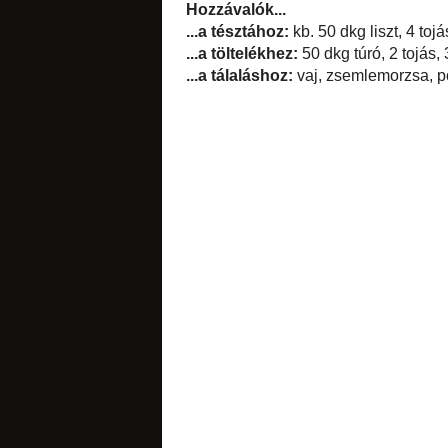
Lecsepegtetés után 
Hozzávalók...
...a tésztához:
kb. 5
csokoládés
...a töltelékhez:
50 
...a tálaláshoz:
vaj,
citromos
narancsos