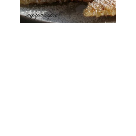
a
,
magyar
,
tojás
,
túró
zés :
...
m, egyik nagy kedvenc
ius 23. 9:16
ZÉP ÉS GUSZTA:-))ÜGYES VAGY!