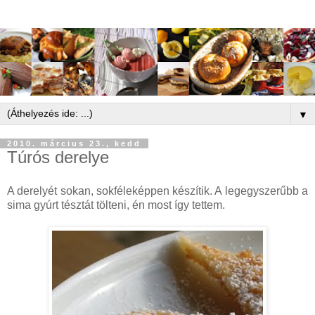
▼
2010. március 23., kedd
Túrós derelye
A derelyét sokan, sokféleképpen készítik. A legegyszerűbb a
sima gyúrt tésztát tölteni, én most így tettem.