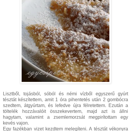
Lisztből, tojásból, sóból és némi vízből egyszerű gyúrt
tésztát készítettem, amit 1 óra pihentetés után 2 gombócra
szedtem, átgyúrtam, és lefedve újra félretettem. Ezután a
töltelék hozzávalóit összekevertem, majd azt is állni
hagytam, valamint a zsemlemorzsát megpirítottam egy
kevés vajon.
Egy fazékban vizet kezdtem melegíteni. A tésztát vékonyra