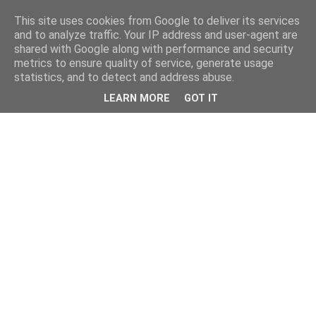
This site uses cookies from Google to deliver its services
and to analyze traffic. Your IP address and user-agent are
shared with Google along with performance and security
metrics to ensure quality of service, generate usage
statistics, and to detect and address abuse.
LEARN MORE
GOT IT