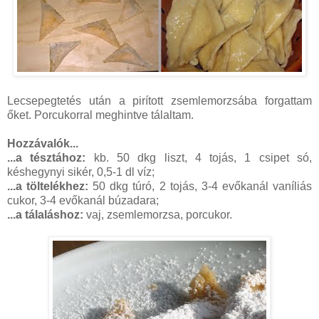
Lecsepegtetés után a pirított zsemlemorzsába forgattam
őket. Porcukorral meghintve tálaltam.
Hozzávalók...
...a tésztához:
kb. 50 dkg liszt, 4 tojás, 1 csipet só,
késhegynyi sikér, 0,5-1 dl víz;
...a töltelékhez:
50 dkg túró, 2 tojás, 3-4 evőkanál vaníliás
cukor, 3-4 evőkanál búzadara;
...a tálaláshoz:
vaj, zsemlemorzsa, porcukor.