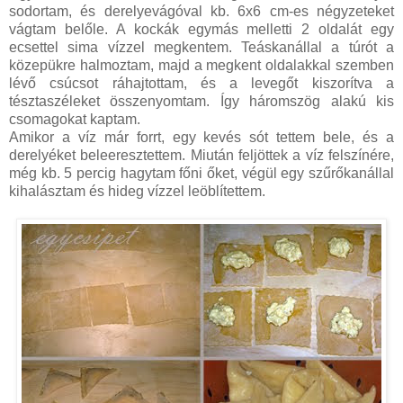
sodortam, és derelyevágóval kb. 6x6 cm-es négyzeteket
vágtam belőle. A kockák egymás melletti 2 oldalát egy
ecsettel sima vízzel megkentem. Teáskanállal a túrót a
közepükre halmoztam, majd a megkent oldalakkal szemben
lévő csúcsot ráhajtottam, és a levegőt kiszorítva a
tésztaszéleket összenyomtam. Így háromszög alakú kis
csomagokat kaptam.
Amikor a víz már forrt, egy kevés sót tettem bele, és a
derelyéket beleeresztettem. Miután feljöttek a víz felszínére,
még kb. 5 percig hagytam főni őket, végül egy szűrőkanállal
kihalásztam és hideg vízzel leöblítettem.