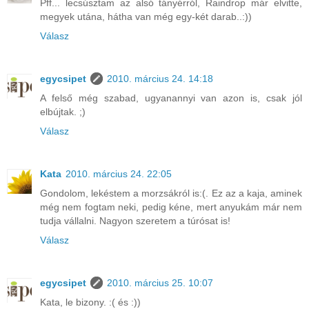
Pff... lecsúsztam az alsó tányérról, Raindrop már elvitte,
megyek utána, hátha van még egy-két darab..:))
Válasz
egycsipet
2010. március 24. 14:18
A felső még szabad, ugyanannyi van azon is, csak jól
elbújtak. ;)
Válasz
Kata
2010. március 24. 22:05
Gondolom, lekéstem a morzsákról is:(. Ez az a kaja, aminek
még nem fogtam neki, pedig kéne, mert anyukám már nem
tudja vállalni. Nagyon szeretem a túrósat is!
Válasz
egycsipet
2010. március 25. 10:07
Kata, le bizony. :( és :))