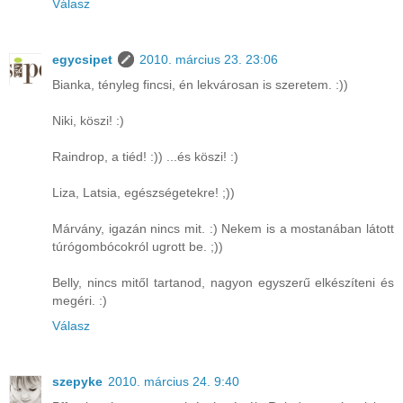
Válasz
egycsipet
2010. március 23. 23:06
Bianka, tényleg fincsi, én lekvárosan is szeretem. :))
Niki, köszi! :)
Raindrop, a tiéd! :)) ...és köszi! :)
Liza, Latsia, egészségetekre! ;))
Márvány, igazán nincs mit. :) Nekem is a mostanában látott
túrógombócokról ugrott be. ;))
Belly, nincs mitől tartanod, nagyon egyszerű elkészíteni és
megéri. :)
Válasz
szepyke
2010. március 24. 9:40