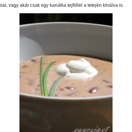
tt főzhetjük, ekkor egyből a feltétünk is adott.) Beledobtam egy babérlevelet és
nem teljesen lefedve puhára főztem. Főzés közben néha átkevertem, és az
t csapvízzel pótoltam.
kellően puha volt, hozzáadtam egy kis tárkonyt és egy csipet majoránnát.
 világos rántást készítettem, amit a bab főzővizével és tejjel kevertem simára.
bhoz, majd tejfölt kevertem el benne. Megkóstoltam, még egy pici sót adtam
altam.
sütött tükörtojással, vagy akár csak egy kanálka tejföllel a tetején kínálva is.