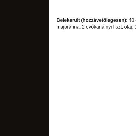
csokoládés
Belekerült (hozzá
fokhagyma, 1 babérl
víz, füstöltsonkalé.
citromos
címkék:
bab
,
főzel
12 megjegy
Livi
írta...
Nagyon szé
narancsos
2010. ápril