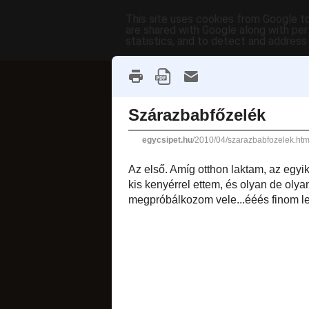
This site uses cookies from Google to 
are shared with Google along with per
statistics, and to detect and address
főoldal
címkék
receptek AB
fánkok
2010. április 9., pén
Szárazbab
Az első. Amíg ottho
készítette. Minden 
elég régen elkö
megpróbálkozom vele