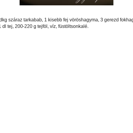
vetőlegesen):
40 dkg száraz tarkabab, 1 kisebb fej vöröshagyma, 3 gerezd
evél, tárkony, majoránna, 2 evőkanálnyi liszt, olaj, 1 dl tej, 200-220 g tejföl,
ék
,
füstölt
,
magyar
,
tejföl
zés :
p lett! Gusztusos!
is 9. 10:12