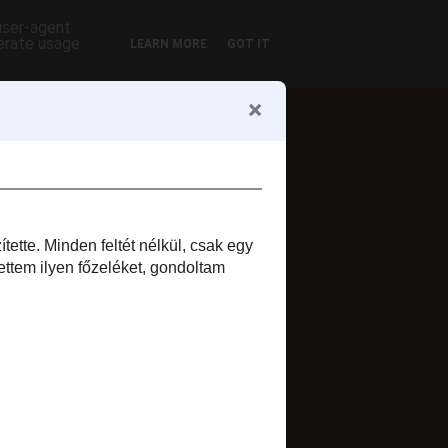
 user-agent
nerate usage
LEARN MORE
GOT IT
ofil
Zsuzsi szelet