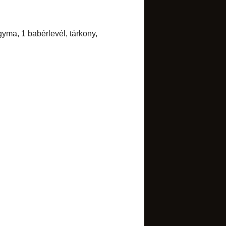
►
december
(8)
►
november
(6)
►
október
(18)
►
szeptember
(13)
►
augusztus
(13)
►
július
(12)
►
június
(23)
►
május
(22)
▼
április
(14)
Csirkeburger
Karamell-krémlikőr
Fahéjhabos madártej
Rozsos fehérkenyér
Tejszínes ribizlikrémleves
Burgonyás tészta - így meg
úgy
Szepypuszi
Rizspuding
Szárazbabfőzelék
Kifőztük másodszor is!