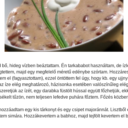
e megmostam, majd bő, hideg vízben beáztattam. Én tarkababot használtam,
 milyet szeret.
öblítettem, lecsepegtettem, majd egy megfelelő méretű edénybe szórtam.
öröshagymát és a fokhagymát. A húsvéti sonkaléből tettem el (fagyasztottam),
 úgy, hogy kb. egy ujjnyira ellepte a babot. (Ha sonkalevet használunk a
nak az íze elég meghatározó, házisonka esetében valószínűleg elég erősen
érdemes vízzel hígítani. Ha nincs sonkalé, de szeretjük az ízét, egy darabka