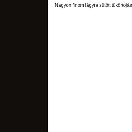
füstölt hússal együ
mérsékelt tűzön, 
elpárolgó folyadéko
Amikor a bab már 
sós apróságok
Lisztből és olajból
Hozzákevertem a ba
hozzá és összeforr
Nagyon finom lágyra 
torták
diós