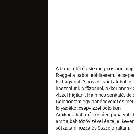
sütemények
likőrök
édes apróságok
A babot előző est
de ízlés kérdése, ki
Reggel a babot le
Hozzáreszeltem a v
ezzel öntöttem fel
főzésnél, akkor an
füstös és sós, így 