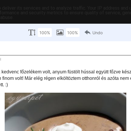
deliver its services and to analyze traffic. Your IP address and
formance and security metrics to ensure quality of service, ge
 abuse.
C-ben
tartalomjegyzék
tartósítás
hasznos
egyebek
pr
tek
főzelék
n laktam, az egyik kedvenc főzelékem volt, anyum füstölt hússal együtt főzve
feltét nélkül, csak egy kis kenyérrel ettem, és olyan de olyan finom volt! Már
ltöztem otthonról és azóta nem ettem ilyen főzeléket, gondoltam
...ééés finom lett. :)