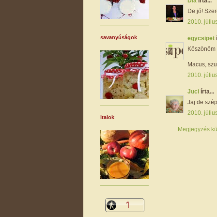
Dia
írta...
De jó! Szer
2010. júliu
savanyúságok
egycsipet
Köszönöm l
Macus, szup
2010. júliu
Juci
írta...
Jaj de szép
2010. júliu
italok
Megjegyzés kü