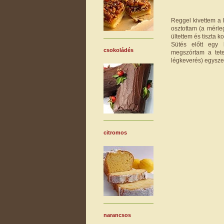
Reggel kivettem a 
osztottam (a mérle
ültettem és tiszta 
Sütés előtt egy k
csokoládés
megszórtam a tetej
légkeverés) egysze
citromos
narancsos