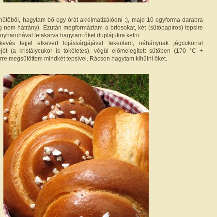
hűtőből, hagytam bő egy órát akklimatizálódni :), majd 10 egyforma darabra
g nem hátrány). Ezután megformáztam a briósokat, két (sütőpapíros) tepsire
konyharuhával letakarva hagytam őket duplájukra kelni.
evés tejjel elkevert tojássárgájával lekentem, néhánynak jégcukorral
ét (a kristálycukor is tökéletes), végül előmelegített sütőben (170 °C +
rre megsütöttem mindkét tepsivel. Rácson hagytam kihűlni őket.