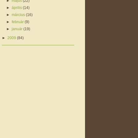
►
május
(22)
►
április
(14)
►
március
(16)
►
február
(9)
►
január
(19)
►
2009
(84)