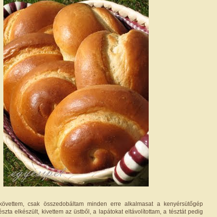
követtem, csak összedobáltam minden erre alkalmasat a kenyérsütőgép
észta elkészült, kivettem az üstből, a lapátokat eltávolítottam, a tésztát pedig