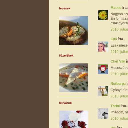
Macus
írta.
levesek
Nagyon szé
Én formázá
csak gyor
2010. júliu
Edó
írta...
Ezek mesés
2010. júliu
főzelékek
Chef Viki
í
Meseszépek
2010. júliu
Notburga
í
Gyönyörüek
2010. júliu
lekvárok
Thrini
írta..
Imádom, n
2010. júliu