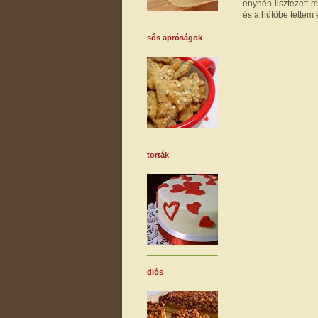
enyhén lisztezett 
és a hűtőbe tettem 
sós apróságok
torták
diós