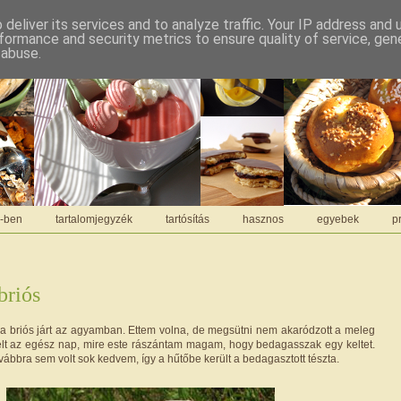
deliver its services and to analyze traffic. Your IP address and
formance and security metrics to ensure quality of service, ge
 abuse.
C-ben
tartalomjegyzék
tartósítás
hasznos
egyebek
pr
briós
 briós járt az agyamban. Ettem volna, de megsütni nem akaródzott a meleg
elt az egész nap, mire este rászántam magam, hogy bedagasszak egy keltet.
ábbra sem volt sok kedvem, így a hűtőbe került a bedagasztott tészta.