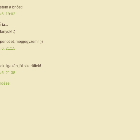
etem a brióst!
s 6. 19:02
írta...
ányok! :)
er ötlet, megjegyzem! :))
s 6. 21:15
ek! Igazán jól sikerültek!
s 6. 21:38
ldése