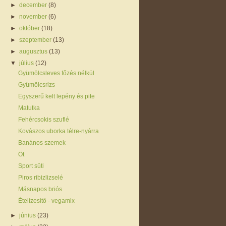
►
december
(8)
►
november
(6)
►
október
(18)
►
szeptember
(13)
►
augusztus
(13)
▼
július
(12)
Gyümölcsleves főzés nélkül
Gyümölcsrizs
Egyszerű kelt lepény és pite
Matutka
Fehércsokis szuflé
Kovászos uborka télre-nyárra
Banános szemek
Öt
Sport süti
Piros ribizlizselé
Másnapos briós
Ételízesítő - vegamix
►
június
(23)