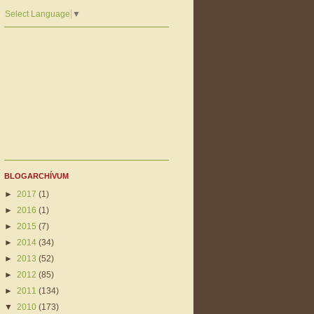
Select Language
▼
BLOGARCHÍVUM
►
2017
(1)
►
2016
(1)
►
2015
(7)
►
2014
(34)
►
2013
(52)
►
2012
(85)
►
2011
(134)
▼
2010
(173)