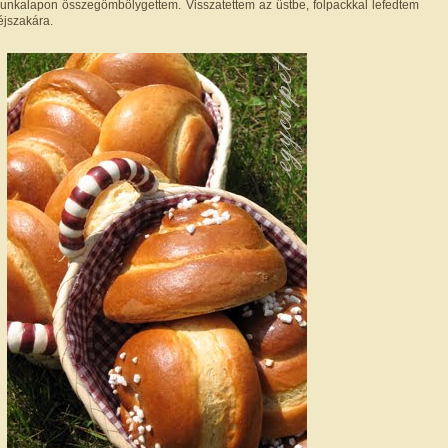
munkalapon összegömbölygettem. Visszatettem az üstbe, folpackkal lefedtem
éjszakára.