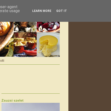
 user-agent
nerate usage
LEARN MORE
GOT IT
ofil
Zsuzsi szelet