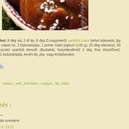
hoz:
8 dkg vaj, 2 dl tej, 6 dkg (5 nagymérő)
vaníliás cukor
(lehet édesebb, így
, csipet só, 2 tojássárgája, 1 pohár natúr joghurt (140 g), 25 dkg rétesliszt, 30
zacskó szárított élesztő (Budafoki, helyettesíthető 2 dkg friss élesztővel),
 1 tojássárgája, kevés tej, jég- vagy kristálycukor.
r
,
kalács
,
kelt
,
kelt-édes
,
magyar
,
tej
,
tojás
és :
...
de szeretem
s 6. 13:21