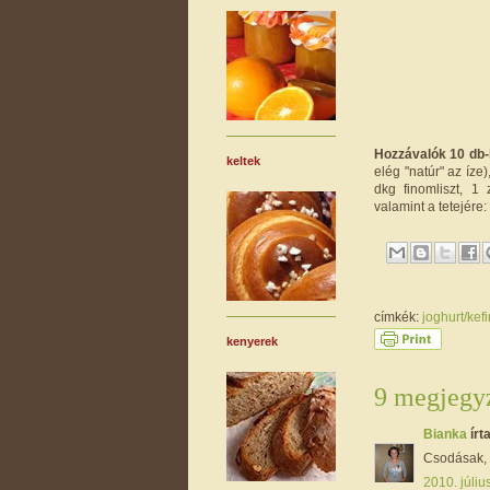
Hozzávalók 10 db-
keltek
elég "natúr" az íze)
dkg finomliszt, 1 
valamint a tetejére:
címkék:
joghurt/kefi
kenyerek
9 megjegyz
Bianka
írta
Csodásak, 
2010. júliu