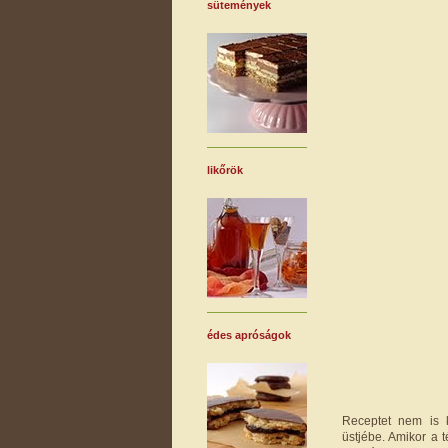
sütemények
likőrök
édes apróságok
Receptet nem is 
üstjébe. Amikor a t