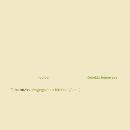
s
Főoldal
Régebbi bejegyzés
Feliratkozás:
Megjegyzések küldése ( Atom )