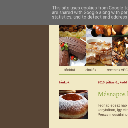
This site uses cookies from Google to 
are shared with Google along with per
statistics, and to detect and address
főoldal
címkék
receptek AB
fánkok
2010. július 6., kedd
Másnapos 
Tegnap egész nap a
konyhában, így elt
Persze megsütni tov