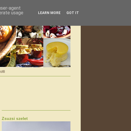
 user-agent
nerate usage
LEARN MORE
GOT IT
ofil
Zsuzsi szelet