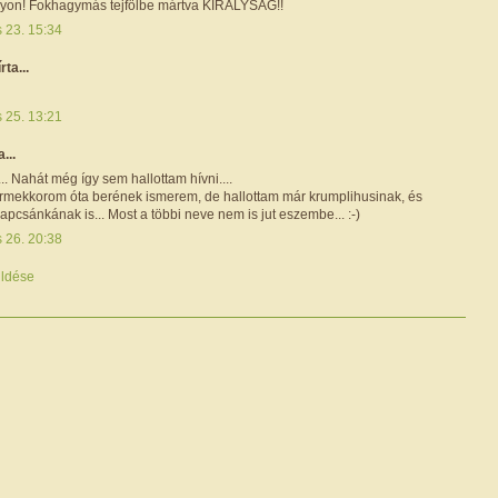
yon! Fokhagymás tejfölbe mártva KIRÁLYSÁG!!
s 23. 15:34
írta...
s 25. 13:21
a...
... Nahát még így sem hallottam hívni....
ermekkorom óta berének ismerem, de hallottam már krumplihusinak, és
lapcsánkának is... Most a többi neve nem is jut eszembe... :-)
s 26. 20:38
ldése