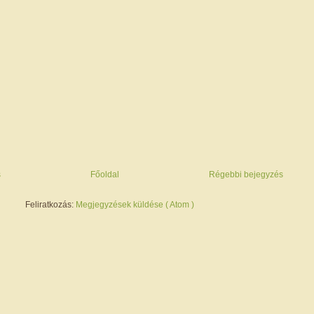
s
Főoldal
Régebbi bejegyzés
Feliratkozás:
Megjegyzések küldése ( Atom )