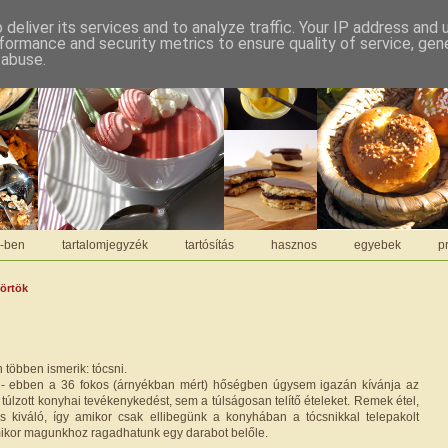
deliver its services and to analyze traffic. Your IP address and
formance and security metrics to ensure quality of service, ge
 abuse.
C-ben
tartalomjegyzék
tartósítás
hasznos
egyebek
pr
törtök
 többen ismerik: tócsni.
a" - ebben a 36 fokos (árnyékban mért) hőségben úgysem igazán kívánja az
úlzott konyhai tevékenykedést, sem a túlságosan telítő ételeket. Remek étel,
s kiváló, így amikor csak ellibegünk a konyhában a tócsnikkal telepakolt
rmikor magunkhoz ragadhatunk egy darabot belőle.