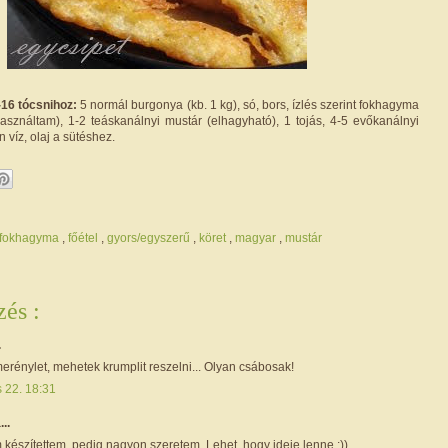
-16 tócsnihoz:
5 normál burgonya (kb. 1 kg), só, bors, ízlés szerint fokhagyma
asználtam), 1-2 teáskanálnyi mustár (elhagyható), 1 tojás, 4-5 evőkanálnyi
n víz, olaj a sütéshez.
fokhagyma
,
főétel
,
gyors/egyszerű
,
köret
,
magyar
,
mustár
és :
.
erénylet, mehetek krumplit reszelni... Olyan csábosak!
s 22. 18:31
...
készítettem, pedig nagyon szeretem. Lehet, hogy ideje lenne :))