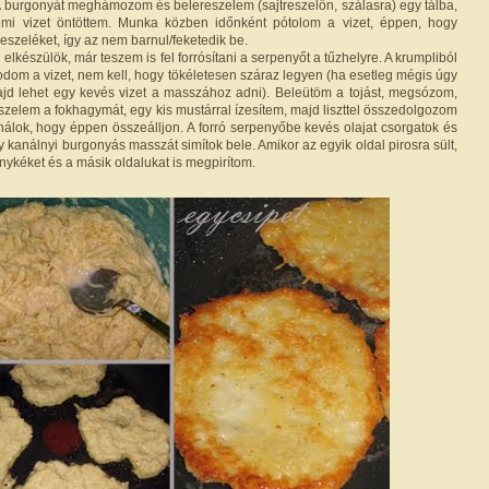
A burgonyát meghámozom és belereszelem (sajtreszelőn, szálasra) egy tálba,
mi vizet öntöttem. Munka közben időnként pótolom a vizet, éppen, hogy
eszeléket, így az nem barnul/feketedik be.
 elkészülök, már teszem is fel forrósítani a serpenyőt a tűzhelyre. A krumpliból
dom a vizet, nem kell, hogy tökéletesen száraz legyen (ha esetleg mégis úgy
ajd lehet egy kevés vizet a masszához adni). Beleütöm a tojást, megsózom,
zelem a fokhagymát, egy kis mustárral ízesítem, majd liszttel összedolgozom
ználok, hogy éppen összeálljon. A forró serpenyőbe kevés olajat csorgatok és
 kanálnyi burgonyás masszát simítok bele. Amikor az egyik oldal pirosra sült,
ykéket és a másik oldalukat is megpirítom.