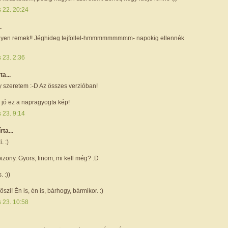
s 22. 20:24
.
lyen remek!! Jéghideg tejföllel-hmmmmmmmmm- napokig ellennék
s 23. 2:36
rta...
y szeretem :-D Az összes verzióban!
 jó ez a napragyogta kép!
s 23. 9:14
írta...
. :)
 bizony. Gyors, finom, mi kell még? :D
. :))
öszi! Én is, én is, bárhogy, bármikor. :)
s 23. 10:58