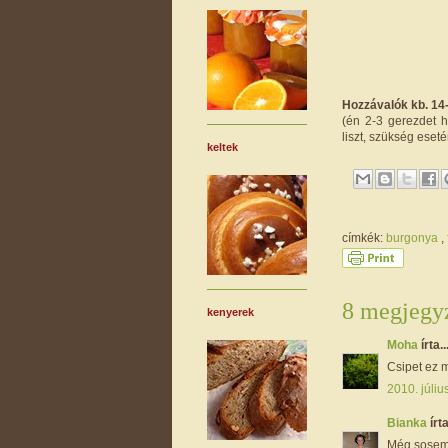
Hozzávalók kb. 14
(én 2-3 gerezdet h
liszt, szükség eseté
keltek
címkék:
burgonya
,
8 megjegyz
kenyerek
Moha
írta..
Csipet ez m
2010. júliu
Bianka
írta
Még sosem 