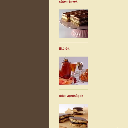
sütemények
likőrök
édes apróságok