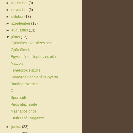
►
december
(8)
►
november
(6)
►
október
(18)
►
szeptember
(13)
►
augusztus
(13)
▼
július
(12)
Gyümölcsleves főzés nélkül
Gyümölcsrizs
Egyszerű kelt lepény és pite
Matutka
Fehércsokis szuflé
Kovászos uborka télre-nyárra
Banános szemek
Öt
Sport süti
Piros ribizlizselé
Másnapos briós
Ételízesítő - vegamix
►
június
(23)