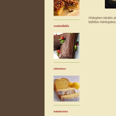
Hidegben
ideális p
tejfölbe mártogatva
csokoládés
citromos
narancsos