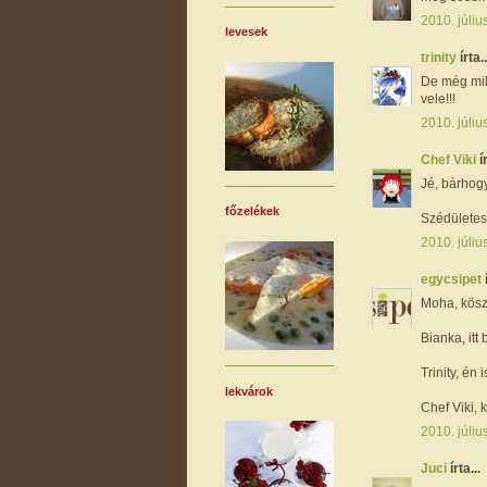
2010. júliu
levesek
trinity
írta..
De még mi
vele!!!
2010. júliu
Chef Viki
í
Jé, bárhog
főzelékek
Szédületes
2010. júliu
egycsipet
Moha, köszi
Bianka, itt
Trinity, én is
lekvárok
Chef Viki, k
2010. júliu
Juci
írta...