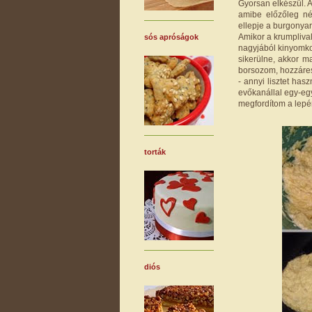
Gyorsan elkészül. 
amibe előzőleg né
ellepje a burgonyar
Amikor a krumplival
sós apróságok
nagyjából kinyomko
sikerülne, akkor m
borsozom, hozzáres
- annyi lisztet has
evőkanállal egy-egy
megfordítom a lepén
torták
diós