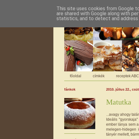
This site uses cookies from Google to 
are shared with Google along with per
statistics, and to detect and address
főoldal
címkék
receptek AB
fánkok
2010. július 22., csü
Matutka
...avagy ahogy talán
Ideális "gyorskaj
ember lánya sem a t
melegen-hidegen i
tányér mellett, bá