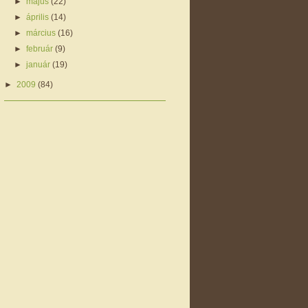
►
május
(22)
►
április
(14)
►
március
(16)
►
február
(9)
►
január
(19)
►
2009
(84)