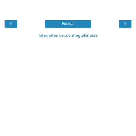
‹
›
Főoldal
Internetes verzió megtekintése