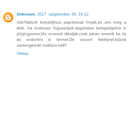
Unknown
2017. szeptember 30. 10:12
Üdv!Nálunk kutyaf@sza paprikának hívják,és ami még a
titok...ha óvatosan fogyasztjuk,daganatos betegségekre is
jó!(pl:gyomor)Az orvosok titkolják,csak páran ismerik be.Ja
és endorfint is termel.De viszont fekélynél,túlzott
savtengésnél mellőzni kell!!
Válasz