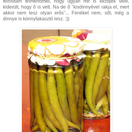
felhívtam felmenőmet, hogy ugyan mit is kezdjek vele,
kiderült, hogy ő is vett. Na de ő "kisdinnyével rakja el, mert
akkor nem lesz olyan erős"... Fenéket nem, sőt, még a
dinnye is könnyfakasztó lesz. :))