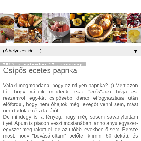
▼
2010. szeptember 12., vasárnap
Csípős ecetes paprika
Valaki megmondaná, hogy ez milyen paprika? :)) Mert azon
túl, hogy nálunk mindenki csak "erős"-nek hívja és
részemről egy-két csípősebb darab elfogyasztása után
előfordul, hogy nem óhajtok még levegőt venni sem, mást
nem tudok erről a fajtáról.
De mindegy is, a lényeg, hogy még sosem savanyítottam
ilyet. Apum is piacon veszi mostanában, anno anyu egyszer-
egyszer még rakott el, de az utóbbi években ő sem. Persze
most, hogy "bevásároltam" belőle (khmm, 60 dekát), és