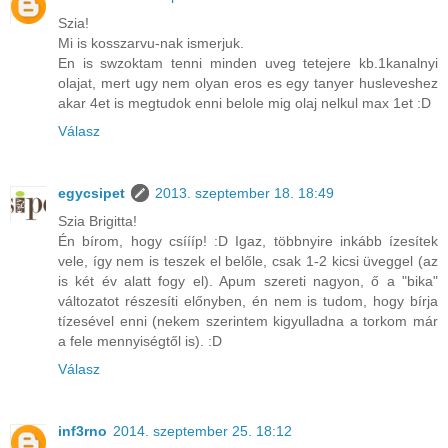
Szia!
Mi is kosszarvu-nak ismerjuk.
En is swzoktam tenni minden uveg tetejere kb.1kanalnyi
olajat, mert ugy nem olyan eros es egy tanyer husleveshez
akar 4et is megtudok enni belole mig olaj nelkul max 1et :D
Válasz
egycsipet
2013. szeptember 18. 18:49
Szia Brigitta!
Én bírom, hogy csíííp! :D Igaz, többnyire inkább ízesítek
vele, így nem is teszek el belőle, csak 1-2 kicsi üveggel (az
is két év alatt fogy el). Apum szereti nagyon, ő a "bika"
változatot részesíti előnyben, én nem is tudom, hogy bírja
tízesével enni (nekem szerintem kigyulladna a torkom már
a fele mennyiségtől is). :D
Válasz
inf3rno
2014. szeptember 25. 18:12