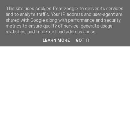
This site uses cookies from Google to deliver its services
and to analyze traffic. Your IP address and user-agent are
shared with Google along with performance and security
metrics to ensure quality of service, generate usage
statistics, and to detect and address abuse.
LEARN MORE
GOT IT