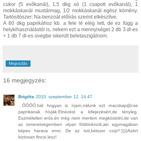
cukor (5 evőkanál), 1,5 dkg só (1 csapott evőkanál), 1
mokkáskanál mustármag, 1/2 mokkáskanál egész kömény.
Tartósítószer: Na-benzoát előírás szerint elkészítve.
A 60 dkg paprikához kb. a fele lé elég lett, de ez függ a
helykihasználástól is, nekem ezt a mennyiséget 2 db 3 dl-es
+ 1 db 7 dl-es üvegbe sikerült beletaszigálnom.
Megosztás
16 megjegyzés:
Brigitta
2010. szeptember 12. 14:47
...ŐŐŐŐ,hát hogyan is írjam,nálunk ezt macskap@cse
paprikának hívják.Elnézést a kifejezésért,de tényleg.
Eszméletlen erős,én még nem mertem megkóstolni,de van
az ismeretségemben olyan földönkívüli,aki egymagában
képes harava enni. De az tuti,kétszer csíp!!:))))Azért
biztosan fincsi lesz!