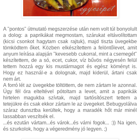
A "pontos" útmutató megszerzése után nem volt túl bonyolult
a dolog: a paprikákat megmostam, szárukat eltávolítottam
(kicsi csonkot hagytam csak rajtuk), majd tiszta üvegekbe
tömködtem őket. Közben elkészítettem a felöntőlevet, amit
anyum leírása alapján "kevesebb cukorral, mint a csemegét"
készítettem, de a só, ecet, cukor, víz bűvös négyesén felül
tettem hozzá egy kis mustármagot és egész köményt is.
Hogy ez használ-e a dolognak, majd kiderül, ártani csak
nem árt.
A forró lét az üvegekbe töltöttem, de nem zártam le azonnal.
Úgy fél óra elteltével pótoltam a levet, amit a paprikák
hirtelen magukba szívtak, majd tartósítószert tettem a
tetejükre és csak ekkor zártam le az üvegeket. Bebugyolálva
száraz dunsztba kerültek, hogy a maradék hőt már minél
lassabban veszítsék el.
...és ezután vártam...és várok...és várni fogok... :)) Na igen,
és szurkolok, hogy a végeredmény jó legyen. ;)