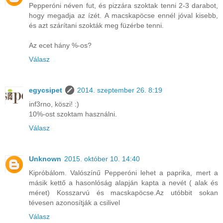
Pepperóni néven fut, és pizzára szoktak tenni 2-3 darabot,
hogy megadja az ízét. A macskapöcse ennél jóval kisebb,
és azt szárítani szokták meg füzérbe tenni.
Az ecet hány %-os?
Válasz
egycsipet
2014. szeptember 26. 8:19
inf3rno, köszi! :)
10%-ost szoktam használni.
Válasz
Unknown
2015. október 10. 14:40
Kipróbálom. Valószínű Pepperóni lehet a paprika, mert a
másik kettő a hasonlóság alapján kapta a nevét ( alak és
méret) Kosszarvú és macskapöcse.Az utóbbit sokan
tévesen azonosítják a csilivel
Válasz