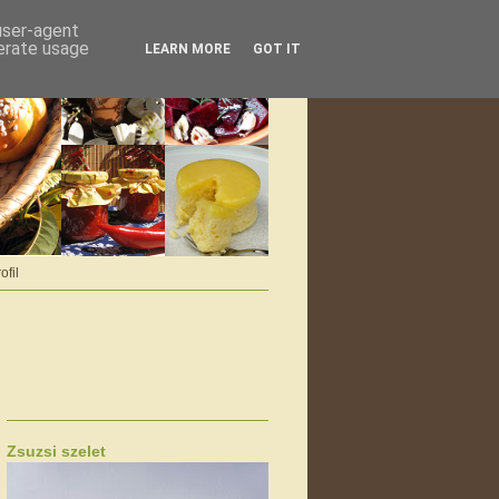
 user-agent
nerate usage
LEARN MORE
GOT IT
ofil
Zsuzsi szelet