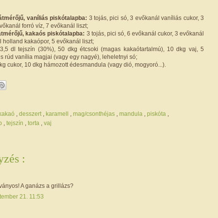
 átmérőjű, vaníliás piskótalapba:
3 tojás, pici só, 3 evőkanál vaníliás cukor, 3
őkanál forró víz, 7 evőkanál liszt;
m átmérőjű, kakaós piskótalapba:
3 tojás, pici só, 6 evőkanál cukor, 3 evőkanál
l holland kakaópor, 5 evőkanál liszt;
3,5 dl tejszín (30%), 50 dkg étcsoki (magas kakaótartalmú), 10 dkg vaj, 5
is rúd vanília magjai (vagy egy nagyé), leheletnyi só;
kg cukor, 10 dkg hámozott édesmandula (vagy dió, mogyoró...).
/kakaó
,
desszert
,
karamell
,
mag/csonthéjas
,
mandula
,
piskóta
,
ap
,
tejszín
,
torta
,
vaj
zés :
ványos! A ganázs a grillázs?
tember 21. 11:53