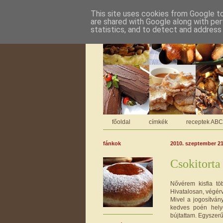
This site uses cookies from Google to 
are shared with Google along with per
statistics, and to detect and address
főoldal
címkék
receptek AB
fánkok
2010. szeptember 21
Csokitorta
Nővérem kisfia tö
Hivatalosan, végérv
Mivel a jogosítván
kedves poén helye
bújtattam. Egyszerű