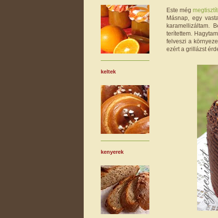
Este még
megtisztí
Másnap, egy vast
karamellizáltam. 
terítettem. Hagytam
felveszi a környez
ezért a grillázst ér
keltek
kenyerek