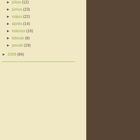
►
július
(12)
►
június
(23)
►
május
(22)
►
április
(14)
►
március
(16)
►
február
(9)
►
január
(19)
►
2009
(84)