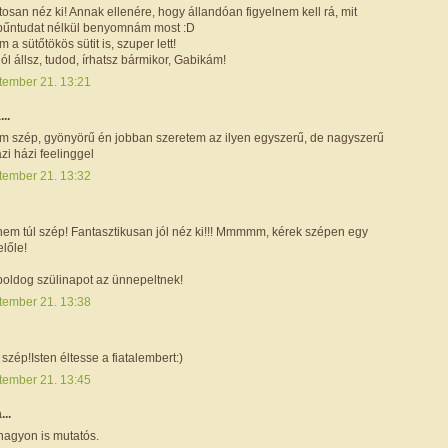
osan néz ki! Annak ellenére, hogy állandóan figyelnem kell rá, mit
 bűntudat nélkül benyomnám most :D
 a sütőtökös sütit is, szuper lett!
l állsz, tudod, írhatsz bármikor, Gabikám!
tember 21. 13:21
...
 szép, gyönyörű én jobban szeretem az ilyen egyszerű, de nagyszerű
azi házi feelinggel
tember 21. 13:32
em túl szép! Fantasztikusan jól néz ki!!! Mmmmm, kérek szépen egy
előle!
boldog szülinapot az ünnepeltnek!
tember 21. 13:38
szép!Isten éltesse a fiatalembert:)
tember 21. 13:45
...
nagyon is mutatós.