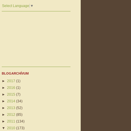
Select Language
▼
BLOGARCHÍVUM
►
2017
(1)
►
2016
(1)
►
2015
(7)
►
2014
(34)
►
2013
(52)
►
2012
(85)
►
2011
(134)
▼
2010
(173)