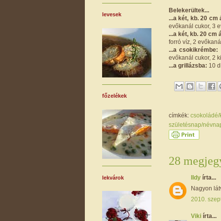
Belekerültek...
levesek
...a két, kb. 20 cm
evőkanál cukor, 3 ev
...a két, kb. 20 c
forró víz, 2 evőkaná
...a csokikrémbe:
evőkanál cukor, 2 k
...a grillázsba:
10 d
főzelékek
címkék:
csokoládé
születésnap/névn
28 megjegy
Ildy
írta...
lekvárok
Nagyon lát
2010. szep
Viki
írta...