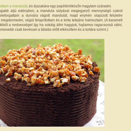
tottam a mandulát
, és éjszakára egy papírtörölközőn hagytam száradni.
agabb aljú edényben, a mandula súlyával megegyező mennyiségű cukrot
Beleforgattam a durvára vágott mandulát, majd enyhén olajozott felületre
 megdermedni, végül felaprítottam és a torta tetejére halmoztam. (A karamell
etéből a nedvességet így ha sokáig állni hagyjuk, hajlamos ragacsossá válni,
demesebb csak kevéssel a tálalás előtt elkészíteni és a tortára szórni.)