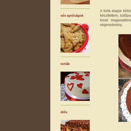
A torta alapja kéts
készítettem, sütőpap
sós apróságok
kissé magasabbr
végeredmény.
torták
diós