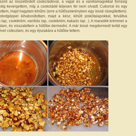
zínt az összetördelt csokoládéval, a vajjal és a vaníliamagokkal forrásig
dig kevergettem, míg a csokoládé teljesen fel nem olvadt. Cukorral és egy
tettem, majd hagytam kihűlni (erre a hűtőszekrényben egy kissé rásegítettem).
obotgéppel kihabosítottam, majd a kész, kihűlt piskótalapokkal, felváltva
lap, csokikrém, vaníliás lap, csokikrém, kakaós lap...). A maradék krémmel a
vontam, és visszatettem a hűtőbe dermedni. A már kissé megdermedt tortát egy
vel csíkoztam, és egy éjszakára a hűtőbe tettem.