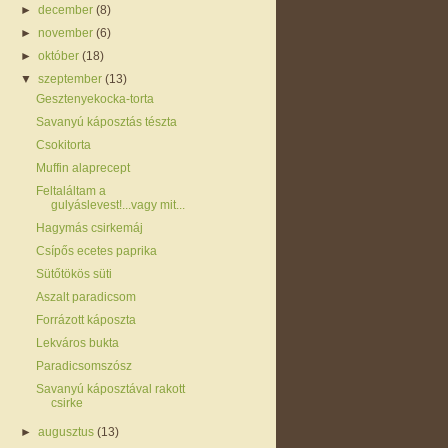
►
december
(8)
►
november
(6)
►
október
(18)
▼
szeptember
(13)
Gesztenyekocka-torta
Savanyú káposztás tészta
Csokitorta
Muffin alaprecept
Feltaláltam a
gulyáslevest!...vagy mit...
Hagymás csirkemáj
Csípős ecetes paprika
Sütőtökös süti
Aszalt paradicsom
Forrázott káposzta
Lekváros bukta
Paradicsomszósz
Savanyú káposztával rakott
csirke
►
augusztus
(13)