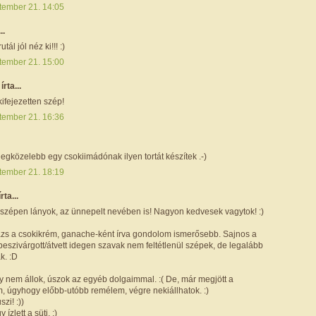
tember 21. 14:05
..
tál jól néz ki!!! :)
tember 21. 15:00
r
írta...
ifejezetten szép!
tember 21. 16:36
egközelebb egy csokiimádónak ilyen tortát készítek .-)
tember 21. 18:19
írta...
zépen lányok, az ünnepelt nevében is! Nagyon kedvesek vagytok! :)
názs a csokikrém, ganache-ként írva gondolom ismerősebb. Sajnos a
eszivárgott/átvett idegen szavak nem feltétlenül szépek, de legalább
k. :D
y nem állok, úszok az egyéb dolgaimmal. :( De, már megjött a
, úgyhogy előbb-utóbb remélem, végre nekiállhatok. :)
zi! :))
 ízlett a süti. :)