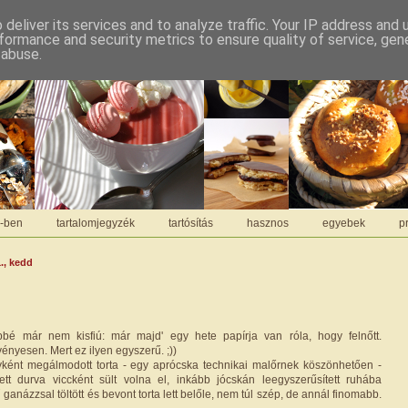
deliver its services and to analyze traffic. Your IP address and
formance and security metrics to ensure quality of service, ge
 abuse.
C-ben
tartalomjegyzék
tartósítás
hasznos
egyebek
pr
., kedd
bbé már nem kisfiú: már majd' egy hete papírja van róla, hogy felnőtt.
ényesen. Mert ez ilyen egyszerű. ;))
yként megálmodott torta - egy aprócska technikai malőrnek köszönhetően -
tt durva viccként sült volna el, inkább jócskán leegyszerűsített ruhába
 ganázzsal töltött és bevont torta lett belőle, nem túl szép, de annál finomabb.