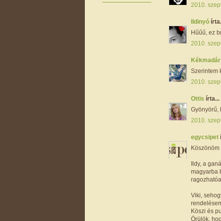
2010. szep
Ildinyó
írta.
Hűűű, ez bru
2010. szep
Kékmadá
Szerintem k
2010. szep
Ottis
írta...
Gyönyörű, l
2010. szep
egycsipet
Köszönöm s
Ildy, a ga
magyarba b
ragozhatóa
Viki, sehog
rendelésem
Köszi és pus
Örülök, hogy