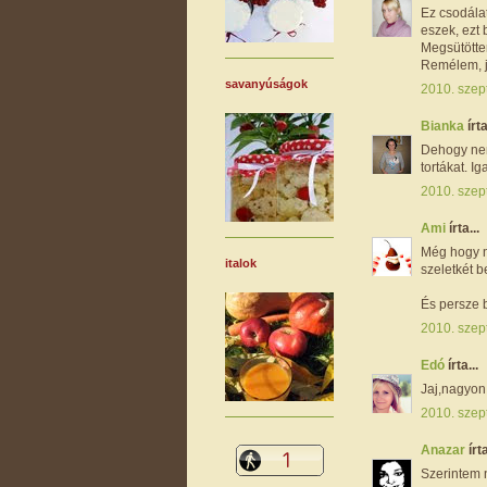
Ez csodálat
eszek, ezt
Megsütöttem
Remélem, jó
savanyúságok
2010. szep
Bianka
írta
Dehogy nem
tortákat. Ig
2010. szep
Ami
írta...
Még hogy n
italok
szeletkét b
És persze 
2010. szep
Edó
írta...
Jaj,nagyon 
2010. szep
Anazar
írta
Szerintem 