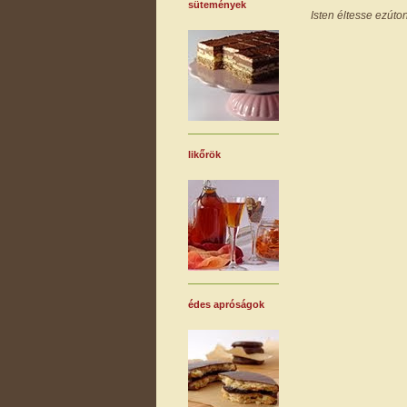
sütemények
Isten éltesse ezúton i
likőrök
édes apróságok