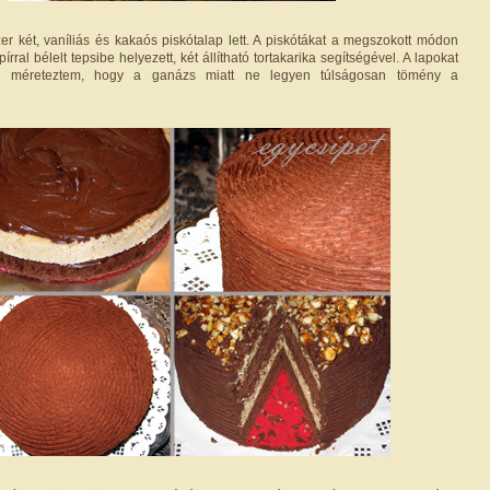
zer két, vaníliás és kakaós piskótalap lett. A piskótákat a megszokott módon
írral bélelt tepsibe helyezett, két állítható tortakarika segítségével. A lapokat
a méreteztem, hogy a ganázs miatt ne legyen túlságosan tömény a