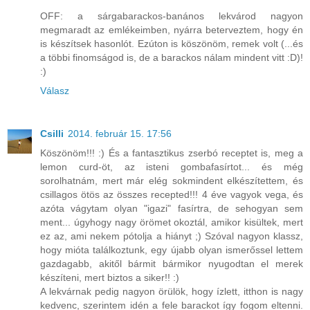
OFF: a sárgabarackos-banános lekvárod nagyon
megmaradt az emlékeimben, nyárra beterveztem, hogy én
is készítsek hasonlót. Ezúton is köszönöm, remek volt (...és
a többi finomságod is, de a barackos nálam mindent vitt :D)!
:)
Válasz
Csilli
2014. február 15. 17:56
Köszönöm!!! :) És a fantasztikus zserbó receptet is, meg a
lemon curd-öt, az isteni gombafasírtot... és még
sorolhatnám, mert már elég sokmindent elkészítettem, és
csillagos ötös az összes recepted!!! 4 éve vagyok vega, és
azóta vágytam olyan "igazi" fasírtra, de sehogyan sem
ment... úgyhogy nagy örömet okoztál, amikor kisültek, mert
ez az, ami nekem pótolja a hiányt ;) Szóval nagyon klassz,
hogy mióta találkoztunk, egy újabb olyan ismerőssel lettem
gazdagabb, akitől bármit bármikor nyugodtan el merek
készíteni, mert biztos a siker!! :)
A lekvárnak pedig nagyon örülök, hogy ízlett, itthon is nagy
kedvenc, szerintem idén a fele barackot így fogom eltenni.