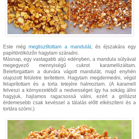
Este még
megtisztítottam a mandulát
, és éjszakára egy
papírtörölközőn hagytam száradni.
Másnap, egy vastagabb aljú edényben, a mandula súlyával
megegyező mennyiségű cukrot karamellizáltam.
Beleforgattam a durvára vágott mandulát, majd enyhén
olajozott felületre terítettem. Hagytam megdermedni, végül
felaprítottam és a torta tetejére halmoztam. (A karamell
felveszi a környezetéből a nedvességet így ha sokáig állni
hagyjuk, hajlamos ragacsossá válni, ezért a grillázst
érdemesebb csak kevéssel a tálalás előtt elkészíteni és a
tortára szórni.)