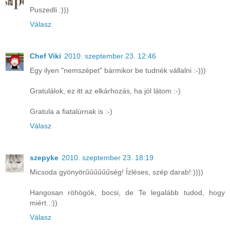
Puszedli :)))
Válasz
Chef Viki
2010. szeptember 23. 12:46
Egy ilyen "nemszépet" bármikor be tudnék vállalni :-)))
Gratulálok, ez itt az elkárhozás, ha jól látom :-)
Gratula a fiatalúrnak is :-)
Válasz
szepyke
2010. szeptember 23. 18:19
Micsoda gyönyörűűűűűűség! Ízléses, szép darab!:))))
Hangosan röhögök, bocsi, de Te legalább tudod, hogy
miért..:))
Válasz