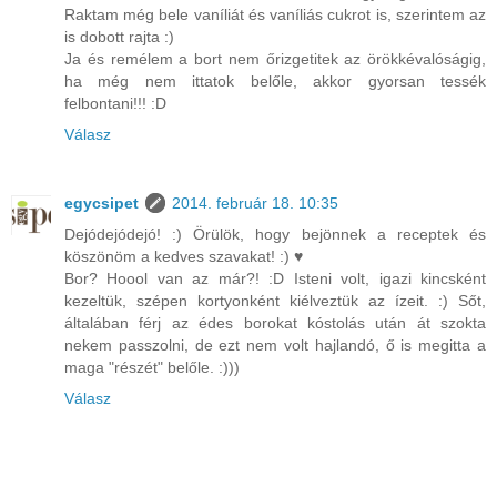
Raktam még bele vaníliát és vaníliás cukrot is, szerintem az
is dobott rajta :)
Ja és remélem a bort nem őrizgetitek az örökkévalóságig,
ha még nem ittatok belőle, akkor gyorsan tessék
felbontani!!! :D
Válasz
egycsipet
2014. február 18. 10:35
Dejódejódejó! :) Örülök, hogy bejönnek a receptek és
köszönöm a kedves szavakat! :) ♥
Bor? Hoool van az már?! :D Isteni volt, igazi kincsként
kezeltük, szépen kortyonként kiélveztük az ízeit. :) Sőt,
általában férj az édes borokat kóstolás után át szokta
nekem passzolni, de ezt nem volt hajlandó, ő is megitta a
maga "részét" belőle. :)))
Válasz