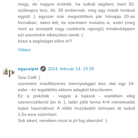
megy, de nagyon örülnék, ha tudnál segíteni, mert 50.
szülinapra lesz, kb. 30 embernek, még egy másik tortával
együtt :) egyszer már megsütöttem pár hónapja 20-as
formában, isteni lett, és szerintem mutatós is, ezért (meg
mert az ünnepelt nagy csokitorta rajongó) mindenképpen
ezt szeretném elkészíteni ismét :)
köszi a segítséget előre is!!!
Válasz
egycsipet
2014. február 14. 19:39
Szia Csilli :)
szerintem másfélszeres mennyiséggel lesz oké egy 24-
esbe - én legalábbis ekkora adagból készíteném.
Ez a piskóták - vagyis a tojások - esetében elég
szerencsétlenül jön ki :), talán jobb lenne 4+4 méretesebb
tojást használnod. A többi hozzávalót könnyen át tudod
1,5x-esre számítani.
Sok sikert, remélem most is jól fog sikerülni! :)