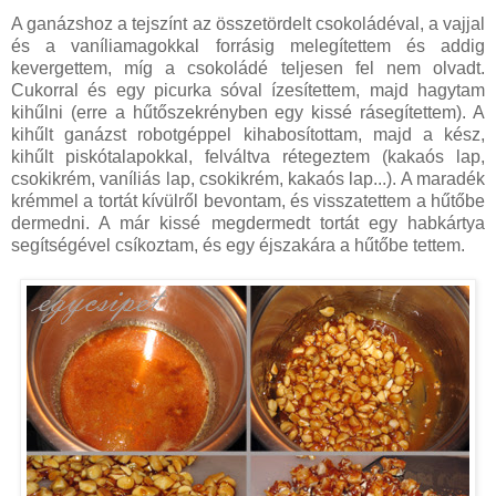
A ganázshoz a tejszínt az összetördelt csokoládéval, a vajjal
és a vaníliamagokkal forrásig melegítettem és addig
kevergettem, míg a csokoládé teljesen fel nem olvadt.
Cukorral és egy picurka sóval ízesítettem, majd hagytam
kihűlni (erre a hűtőszekrényben egy kissé rásegítettem). A
kihűlt ganázst robotgéppel kihabosítottam, majd a kész,
kihűlt piskótalapokkal, felváltva rétegeztem (kakaós lap,
csokikrém, vaníliás lap, csokikrém, kakaós lap...). A maradék
krémmel a tortát kívülről bevontam, és visszatettem a hűtőbe
dermedni. A már kissé megdermedt tortát egy habkártya
segítségével csíkoztam, és egy éjszakára a hűtőbe tettem.