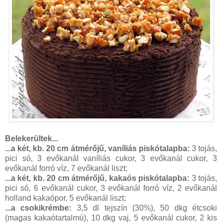
Belekerültek...
...a két, kb. 20 cm átmérőjű, vaníliás piskótalapba:
3 tojás,
pici só, 3 evőkanál vaníliás cukor, 3 evőkanál cukor, 3
evőkanál forró víz, 7 evőkanál liszt;
...a két, kb. 20 cm átmérőjű, kakaós piskótalapba:
3 tojás,
pici só, 6 evőkanál cukor, 3 evőkanál forró víz, 2 evőkanál
holland kakaópor, 5 evőkanál liszt;
...a csokikrémbe:
3,5 dl tejszín (30%), 50 dkg étcsoki
(magas kakaótartalmú), 10 dkg vaj, 5 evőkanál cukor, 2 kis