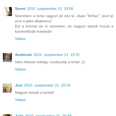
Szemi
2010. szeptember 21. 19:06
Szerintem a torta nagyon jól néz ki, olyan "férfias", pont jó
erre a jeles alkalomra!
Ezt a krémet én is szeretem, és nagyon tetszik hozzá a
karamellizált mandula!
Válasz
Andi/cuki
2010. szeptember 21. 19:32
Isten éltesse sokáig, csodaszép a torta!:-))
Válasz
Juci
2010. szeptember 21. 20:24
Nagyon tetszik a tortád!
Válasz
Jade
2010. szeptember 21. 20:49