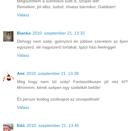
Megsütöttem a sütőtökös sütit is, szuper lett!
Remélem, jól állsz, tudod, írhatsz bármikor, Gabikám!
Válasz
Bianka
2010. szeptember 21. 13:32
Dehogy nem szép, gyönyörű én jobban szeretem az ilyen
egyszerű, de nagyszerű tortákat. Igazi házi feelinggel
Válasz
Ami
2010. szeptember 21. 13:38
Még hogy nem túl szép! Fantasztikusan jól néz ki!!!
Mmmmm, kérek szépen egy szeletkét belőle!
És persze boldog szülinapot az ünnepeltnek!
Válasz
Edó
2010. szeptember 21. 13:45