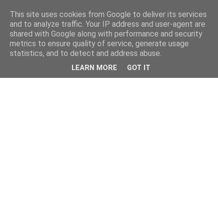
This site uses cookies from Google to deliver its services
and to analyze traffic. Your IP address and user-agent are
shared with Google along with performance and security
metrics to ensure quality of service, generate usage
statistics, and to detect and address abuse.
LEARN MORE
GOT IT