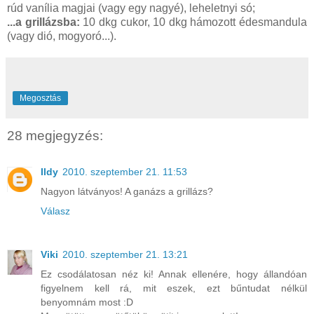
rúd vanília magjai (vagy egy nagyé), leheletnyi só;
...a grillázsba:
10 dkg cukor, 10 dkg hámozott édesmandula
(vagy dió, mogyoró...).
Megosztás
28 megjegyzés:
Ildy
2010. szeptember 21. 11:53
Nagyon látványos! A ganázs a grillázs?
Válasz
Viki
2010. szeptember 21. 13:21
Ez csodálatosan néz ki! Annak ellenére, hogy állandóan
figyelnem kell rá, mit eszek, ezt bűntudat nélkül
benyomnám most :D