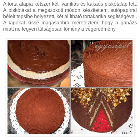
A torta alapja kétszer két, vaníliás és kakaós piskótalap lett.
A piskótákat a megszokott módon készítettem, sütőpapírral
bélelt tepsibe helyezett, két állítható tortakarika segítségével.
A lapokat kissé magasabbra méreteztem, hogy a ganázs
miatt ne legyen túlságosan tömény a végeredmény.