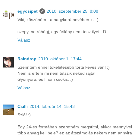
egycsipet
2010. szeptember 25. 8:08
Viki, köszönöm - a nagykorú nevében is! :)
szepy, ne röhögj, egy úrilány nem tesz ilyet! :D
Válasz
Raindrop
2010. október 1. 17:44
Szerintem ennél tökéletesebb torta kevés van! :)
Nem is értem mi nem tetszik neked rajta!
Gyönyörű, és finom csokis. :)
Válasz
Csilli
2014. február 14. 15:43
Szió! :)
Egy 24-es formában szeretném megsütni, akkor mennyivel
több anyag kell bele? ez az átszámolás nekem nem annyira