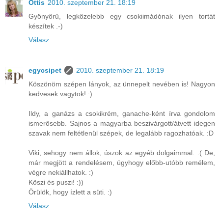
Ottis
2010. szeptember 21. 18:19
Gyönyörű, legközelebb egy csokiimádónak ilyen tortát
készítek .-)
Válasz
egycsipet
2010. szeptember 21. 18:19
Köszönöm szépen lányok, az ünnepelt nevében is! Nagyon
kedvesek vagytok! :)
Ildy, a ganázs a csokikrém, ganache-ként írva gondolom
ismerősebb. Sajnos a magyarba beszivárgott/átvett idegen
szavak nem feltétlenül szépek, de legalább ragozhatóak. :D
Viki, sehogy nem állok, úszok az egyéb dolgaimmal. :( De,
már megjött a rendelésem, úgyhogy előbb-utóbb remélem,
végre nekiállhatok. :)
Köszi és puszi! :))
Örülök, hogy ízlett a süti. :)
Válasz