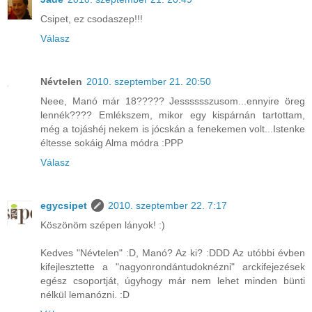
Csipet, ez csodaszep!!!
Válasz
Névtelen
2010. szeptember 21. 20:50
Neee, Manó már 18????? Jesssssszusom...ennyire öreg
lennék???? Emlékszem, mikor egy kispárnán tartottam,
még a tojáshéj nekem is jócskán a fenekemen volt...Istenke
éltesse sokáig Alma módra :PPP
Válasz
egycsipet
2010. szeptember 22. 7:17
Köszönöm szépen lányok! :)
Kedves "Névtelen" :D, Manó? Az ki? :DDD Az utóbbi évben
kifejlesztette a "nagyonrondántudoknézni" arckifejezések
egész csoportját, úgyhogy már nem lehet minden bünti
nélkül lemanózni. :D