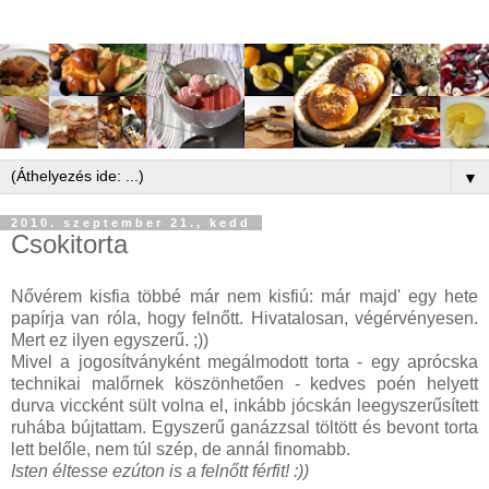
▼
2010. szeptember 21., kedd
Csokitorta
Nővérem kisfia többé már nem kisfiú: már majd' egy hete
papírja van róla, hogy felnőtt. Hivatalosan, végérvényesen.
Mert ez ilyen egyszerű. ;))
Mivel a jogosítványként megálmodott torta - egy aprócska
technikai malőrnek köszönhetően - kedves poén helyett
durva viccként sült volna el, inkább jócskán leegyszerűsített
ruhába bújtattam. Egyszerű ganázzsal töltött és bevont torta
lett belőle, nem túl szép, de annál finomabb.
Isten éltesse ezúton is a felnőtt férfit! :))